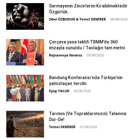
Sermayenin Zincirlerini Kırabilmektedir
Özgürlük…
Sibel ÖZBUDUN & Temel DEMİRER
-
06/08/2026
Çerçeve yasa teklifi TBMM’de 360
imzayla sunuldu / Taslağın tam metni
Rojnameya Newroz
-
05/08/2026
Bandung Konferansı’nda Türkiye’nin
yalnızlaşan tercihi
Eyüp YALUR
-
02/08/2026
Tarımın (Ve Topraklarımızın) Talanına
Dur-De!
Temel DEMİRER
-
01/08/2026