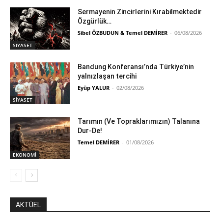
Sermayenin Zincirlerini Kırabilmektedir
Özgürlük…
Sibel ÖZBUDUN & Temel DEMİRER
-
06/08/2026
SİYASET
Bandung Konferansı’nda Türkiye’nin
yalnızlaşan tercihi
Eyüp YALUR
-
02/08/2026
SİYASET
Tarımın (Ve Topraklarımızın) Talanına
Dur-De!
Temel DEMİRER
-
01/08/2026
EKONOMİ
AKTÜEL