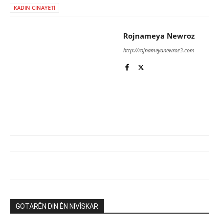
KADIN CİNAYETİ
Rojnameya Newroz
http://rojnameyanewroz3.com
GOTARÊN DIN ÊN NIVÎSKAR