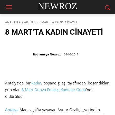
NEWROZ
ANASAYFA
AKTÜEL
8 MART’TA KADIN CİNAYETİ
8 MART’TA KADIN CİNAYETİ
Rojnameya Newroz
08/03/2017
Antalya’da, bir
kadın
, boşandığı eşi tarafından, boşandıkları
gün olan
8 Mart
Dünya Emekçi Kadınlar Günü
’nde
öldürüldü.
Antalya
Manavgat’ta yaşayan Aynur Özallı, işyerinden