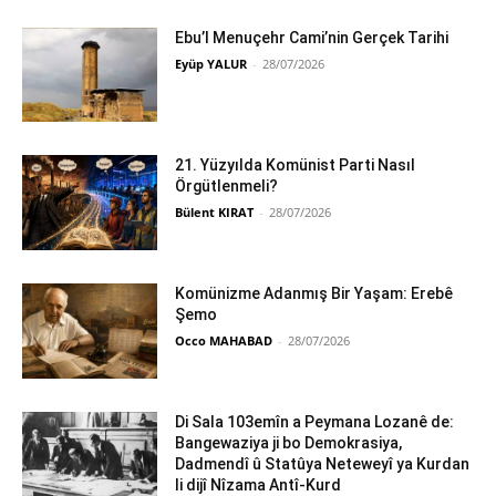
Ebu’l Menuçehr Cami’nin Gerçek Tarihi
Eyüp YALUR
-
28/07/2026
21. Yüzyılda Komünist Parti Nasıl
Örgütlenmeli?
Bülent KIRAT
-
28/07/2026
Komünizme Adanmış Bir Yaşam: Erebê
Şemo
Occo MAHABAD
-
28/07/2026
Di Sala 103emîn a Peymana Lozanê de:
Bangewaziya ji bo Demokrasiya,
Dadmendî û Statûya Neteweyî ya Kurdan
li dijî Nîzama Antî-Kurd