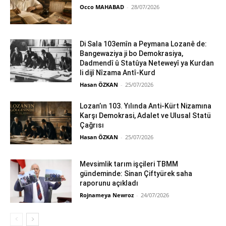
Occo MAHABAD
-
28/07/2026
Di Sala 103emîn a Peymana Lozanê de:
Bangewaziya ji bo Demokrasiya,
Dadmendî û Statûya Neteweyî ya Kurdan
li dijî Nîzama Antî-Kurd
Hasan ÖZKAN
-
25/07/2026
Lozan’ın 103. Yılında Anti-Kürt Nizamına
Karşı Demokrasi, Adalet ve Ulusal Statü
Çağrısı
Hasan ÖZKAN
-
25/07/2026
Mevsimlik tarım işçileri TBMM
gündeminde: Sinan Çiftyürek saha
raporunu açıkladı
Rojnameya Newroz
-
24/07/2026