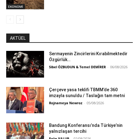
EKONOMİ
AKTÜEL
Sermayenin Zincirlerini Kırabilmektedir
Özgürlük…
Sibel ÖZBUDUN & Temel DEMİRER
-
06/08/2026
Çerçeve yasa teklifi TBMM’de 360
imzayla sunuldu / Taslağın tam metni
Rojnameya Newroz
-
05/08/2026
Bandung Konferansı’nda Türkiye’nin
yalnızlaşan tercihi
Eyüp YALUR
-
02/08/2026