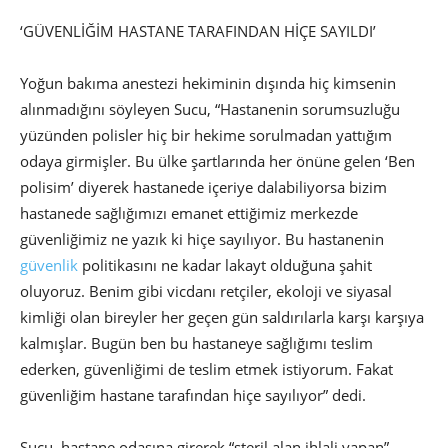
‘GÜVENLİĞİM HASTANE TARAFINDAN HİÇE SAYILDI’
Yoğun bakıma anestezi hekiminin dışında hiç kimsenin
alınmadığını söyleyen Sucu, “Hastanenin sorumsuzluğu
yüzünden polisler hiç bir hekime sorulmadan yattığım
odaya girmişler. Bu ülke şartlarında her önüne gelen ‘Ben
polisim’ diyerek hastanede içeriye dalabiliyorsa bizim
hastanede sağlığımızı emanet ettiğimiz merkezde
güvenliğimiz ne yazık ki hiçe sayılıyor. Bu hastanenin
güvenlik
politikasını ne kadar lakayt olduğuna şahit
oluyoruz. Benim gibi vicdanı retçiler, ekoloji ve siyasal
kimliği olan bireyler her geçen gün saldırılarla karşı karşıya
kalmışlar. Bugün ben bu hastaneye sağlığımı teslim
ederken, güvenliğimi de teslim etmek istiyorum. Fakat
güvenliğim hastane tarafından hiçe sayılıyor” dedi.
Sucu, hastane odasına girerek “steril alan ihlali yapan”