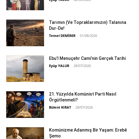
Tarımın (Ve Topraklarımızın) Talanına
Dur-De!
Temel DEMİRER
-
01/08/2026
Ebu’l Menuçehr Cami’nin Gerçek Tarihi
Eyüp YALUR
-
28/07/2026
21. Yüzyılda Komünist Parti Nasıl
Örgütlenmeli?
Bülent KIRAT
-
28/07/2026
Komünizme Adanmış Bir Yaşam: Erebê
Şemo