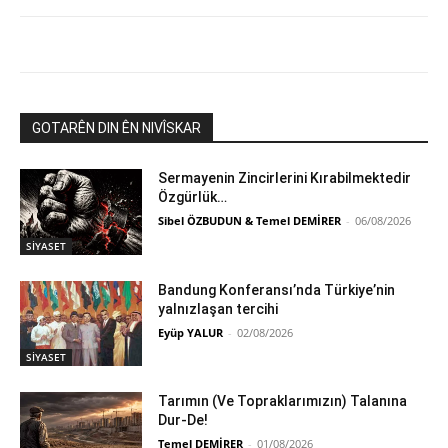
GOTARÊN DIN ÊN NIVÎSKAR
Sermayenin Zincirlerini Kırabilmektedir
Özgürlük…
Sibel ÖZBUDUN & Temel DEMİRER
-
06/08/2026
SİYASET
Bandung Konferansı’nda Türkiye’nin
yalnızlaşan tercihi
Eyüp YALUR
-
02/08/2026
SİYASET
Tarımın (Ve Topraklarımızın) Talanına
Dur-De!
Temel DEMİRER
-
01/08/2026