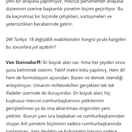
yeni bir anayasa yapılmıyor, mevcut parlamenter anayasa
düzeninin üzerine başkanlık yönetim biçimi geçiriliyor. Bu
da kaçınılmaz bir biçimde çelişkileri, sürtüşmeleri ve
yetersizlikleri beraberinde getirir.
DW Türkçe: 18 değişiklik maddesinden hangisi ya da hangileri
bu sorunlara yol açabilir?
Von Steinsdorff:
İki büyük alan var. Ama her şeyden önce
şunu belirtmek isterim: Teklif metni kötü yapılmış. Hem dil
hem de formülasyon açısından. Bazen ne demek istendiği
anlaşılmıyor. Umarım milletvekilleri gerçekten tek tek
ifadeler üzerinde de duruyordur. En büyük alan; hiç
kuşkusuz mevcut cumhurbaşkanının yetkilerinin
genişletilmesi ya da ona aktarılması öngörülen yeni
yetkiler. Bunun yanı sıra başbakan ve cumhurbaşkanından
oluşan ikili yönetim biçiminin sadece cumhurbaşkanında
toplanması. Yani devletin ve hükümetin başının sadece