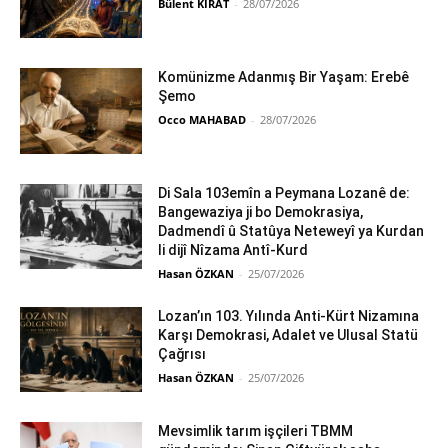
Bülent KIRAT
-
28/07/2026
Komünizme Adanmış Bir Yaşam: Erebê
Şemo
Occo MAHABAD
-
28/07/2026
Di Sala 103emîn a Peymana Lozanê de:
Bangewaziya ji bo Demokrasiya,
Dadmendî û Statûya Neteweyî ya Kurdan
li dijî Nîzama Antî-Kurd
Hasan ÖZKAN
-
25/07/2026
Lozan’ın 103. Yılında Anti-Kürt Nizamına
Karşı Demokrasi, Adalet ve Ulusal Statü
Çağrısı
Hasan ÖZKAN
-
25/07/2026
Mevsimlik tarım işçileri TBMM