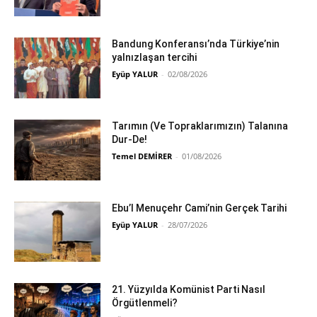
Bandung Konferansı’nda Türkiye’nin
yalnızlaşan tercihi
Eyüp YALUR
-
02/08/2026
Tarımın (Ve Topraklarımızın) Talanına
Dur-De!
Temel DEMİRER
-
01/08/2026
Ebu’l Menuçehr Cami’nin Gerçek Tarihi
Eyüp YALUR
-
28/07/2026
21. Yüzyılda Komünist Parti Nasıl
Örgütlenmeli?