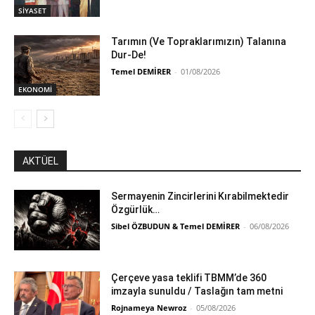
SİYASET
Tarımın (Ve Topraklarımızın) Talanına
Dur-De!
Temel DEMİRER
-
01/08/2026
EKONOMİ
AKTÜEL
Sermayenin Zincirlerini Kırabilmektedir
Özgürlük…
Sibel ÖZBUDUN & Temel DEMİRER
-
06/08/2026
Çerçeve yasa teklifi TBMM’de 360
imzayla sunuldu / Taslağın tam metni
Rojnameya Newroz
-
05/08/2026