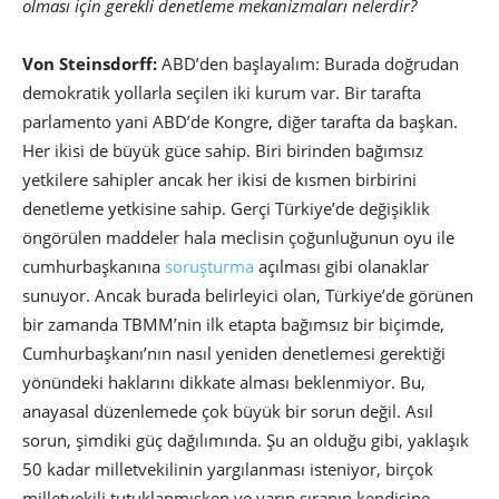
olması
için gerekli denetleme mekanizmaları
nelerdir?
Von Steinsdorff:
ABD’den başlayalım: Burada doğrudan
demokratik yollarla seçilen iki kurum var. Bir tarafta
parlamento yani ABD’de Kongre, diğer tarafta da başkan.
Her ikisi de büyük güce sahip. Biri birinden bağımsız
yetkilere sahipler ancak her ikisi de kısmen birbirini
denetleme yetkisine sahip. Gerçi Türkiye’de değişiklik
öngörülen maddeler hala meclisin çoğunluğunun oyu ile
cumhurbaşkanına
soruşturma
açılması gibi olanaklar
sunuyor. Ancak burada belirleyici olan, Türkiye’de görünen
bir zamanda TBMM’nin ilk etapta bağımsız bir biçimde,
Cumhurbaşkanı’nın nasıl yeniden denetlemesi gerektiği
yönündeki haklarını dikkate alması beklenmiyor. Bu,
anayasal düzenlemede çok büyük bir sorun değil. Asıl
sorun, şimdiki güç dağılımında. Şu an olduğu gibi, yaklaşık
50 kadar milletvekilinin yargılanması isteniyor, birçok
milletvekili tutuklanmışken ve yarın sıranın kendisine