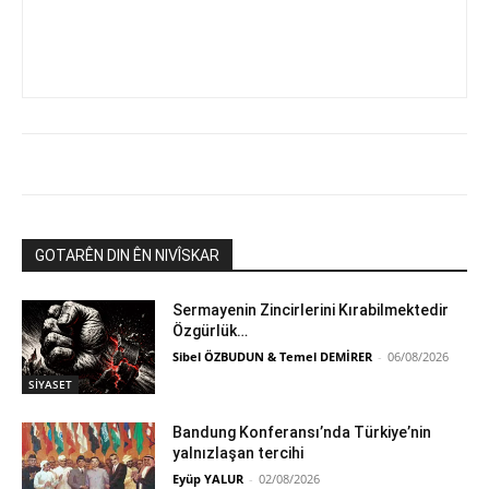
GOTARÊN DIN ÊN NIVÎSKAR
Sermayenin Zincirlerini Kırabilmektedir
Özgürlük…
Sibel ÖZBUDUN & Temel DEMİRER
-
06/08/2026
SİYASET
Bandung Konferansı’nda Türkiye’nin
yalnızlaşan tercihi
Eyüp YALUR
-
02/08/2026