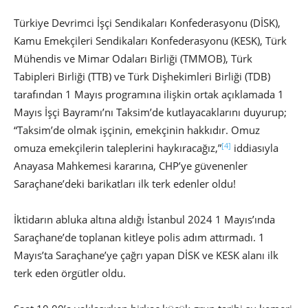
Türkiye Devrimci İşçi Sendikaları Konfederasyonu (DİSK),
Kamu Emekçileri Sendikaları Konfederasyonu (KESK), Türk
Mühendis ve Mimar Odaları Birliği (TMMOB), Türk
Tabipleri Birliği (TTB) ve Türk Dişhekimleri Birliği (TDB)
tarafından 1 Mayıs programına ilişkin ortak açıklamada 1
Mayıs İşçi Bayramı’nı Taksim’de kutlayacaklarını duyurup;
“Taksim’de olmak işçinin, emekçinin hakkıdır. Omuz
[4]
omuza emekçilerin taleplerini haykıracağız,”
iddiasıyla
Anayasa Mahkemesi kararına, CHP’ye güvenenler
Saraçhane’deki barikatları ilk terk edenler oldu!
İktidarın abluka altına aldığı İstanbul 2024 1 Mayıs’ında
Saraçhane’de toplanan kitleye polis adım attırmadı. 1
Mayıs’ta Saraçhane’ye çağrı yapan DİSK ve KESK alanı ilk
terk eden örgütler oldu.