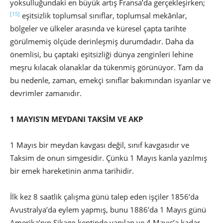
yoksulluğundaki en büyük artış Fransa’da gerçekleşirken;
[15]
eşitsizlik toplumsal sınıflar, toplumsal mekânlar,
bölgeler ve ülkeler arasında ve küresel çapta tarihte
görülmemiş ölçüde derinleşmiş durumdadır. Daha da
önemlisi, bu çaptaki eşitsizliği dünya zenginleri lehine
meşru kılacak olanaklar da tükenmiş görünüyor. Tam da
bu nedenle, zaman, emekçi sınıflar bakımından isyanlar ve
devrimler zamanıdır.
1 MAYIS’IN MEYDANI TAKSİM VE AKP
1 Mayıs bir meydan kavgası değil, sınıf kavgasıdır ve
Taksim de onun simgesidir. Çünkü 1 Mayıs kanla yazılmış
bir emek hareketinin anma tarihidir.
İlk kez 8 saatlik çalışma günü talep eden işçiler 1856’da
Avustralya’da eylem yapmış, bunu 1886’da 1 Mayıs günü
Amerika’nın Şikago kentinde yapılan ve 4 Mayıs’a kadar