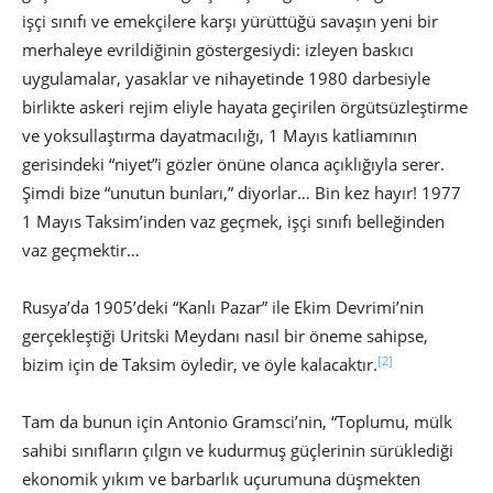
işçi sınıfı ve emekçilere karşı yürüttüğü savaşın yeni bir
merhaleye evrildiğinin göstergesiydi: izleyen baskıcı
uygulamalar, yasaklar ve nihayetinde 1980 darbesiyle
birlikte askeri rejim eliyle hayata geçirilen örgütsüzleştirme
ve yoksullaştırma dayatmacılığı, 1 Mayıs katliamının
gerisindeki “niyet”i gözler önüne olanca açıklığıyla serer.
Şimdi bize “unutun bunları,” diyorlar… Bin kez hayır! 1977
1 Mayıs Taksim’inden vaz geçmek, işçi sınıfı belleğinden
vaz geçmektir…
Rusya’da 1905’deki “Kanlı Pazar” ile Ekim Devrimi’nin
gerçekleştiği Uritski Meydanı nasıl bir öneme sahipse,
[2]
bizim için de Taksim öyledir, ve öyle kalacaktır.
Tam da bunun için Antonio Gramsci’nin, “Toplumu, mülk
sahibi sınıfların çılgın ve kudurmuş güçlerinin sürüklediği
ekonomik yıkım ve barbarlık uçurumuna düşmekten