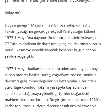
şehirlerin en merkezi yerlerinde seslerini yükseltiyor.
Kolay mı?
Doğası gereği 1 Mayıs sınıfsal bir öze sahip olmadır;
Taksim yasağının gerçek gerekçesi! Yani yasağın kökeni
1977 1 Mayıs’ına dayanır. Sınıf mücadelesinin yükselişini
77 Taksim Katliamı ile durdurma girişimi, devrimci sürecin
önünü kesmeye yönelik karanlık hesaplar bugün net bir
şekilde açığa çıktı.
1977 1 Mayıs katliamından sonra adım adım uygulamaya
alınan otoriter baskıcı süreç, coğrafyamızda işçi sınıfının
devrimci gelişiminin değerleri ve kazanımları üzerinden
yürürlüğe konuldu. Taksim yasağıyla başlatılan ve
sendikaları dağıtmaya yönelik girişimler olağanüstü
mahkemelerle sürdürüldü. Bu girişimler karşısında 1980’e
kadar toplumsal güçlerin direnişi çeşitli provokasyon ve