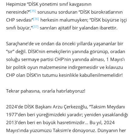
Hepimize “DİSK yönetimi sınıf kavgasının
[35]
neresinde?”
sorusunu sorduran “DİSK bürokratlarının
[36]
CHP sevdası”
herkesin malumuyken; “DİSK büyürse işçi
[37]
sınıfı büyür,”
sanrıları ajitatif bir yalandan ibarettir.
Saraçhane’de ve ondan da önceki yıllarda yaşananlar bir
“sır” değil. DİSK’nin emekçilerin yanında görünüp, oradan
soluğu sermaye partisi CHP’nin yanında alması, 1 Mayıs’ı
bir politik oyun malzemesine indirgemesidir ve kılavuzu
CHP olan DİSK’in tutumu kesinlikle kabullenilmemelidir!
Tekrar pahasına, ısrarla hatırlatıyoruz!
2024’de DİSK Başkanı Arzu Çerkezoğlu, “Taksim Meydanı
1977’den beri yüreğimizdeki yaradır; yeniden yasaklandığı
2013’den beri en büyük hasretimizdir… Bu yıl, 2024
Mayıs’ında yüzümüzü Taksim’e dönüyoruz. Dünyanın her