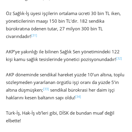
Öz Sağlık-İş üyesi işçilerin ortalama ücreti 30 bin TL iken,
yöneticilerinin maaşı 150 bin TL’dir. 182 sendika
bürokratına ödenen tutar, 27 milyon 300 bin TL
[31]
civarındadır!
AKP’ye yakınlığı ile bilinen Sağlık Sen yönetimindeki 122
[32]
kişi kamu sağlık tesislerinde yönetici pozisyonundadır!
AKP döneminde sendikal hareket yüzde 10’un altına, toplu
sözleşmeden yararlanan örgütlü işçi oranı da yüzde 5’in
[33]
altına düşmüşken;
sendikal bürokrasi her daim işçi
[34]
haklarını kesen baltanın sapı oldu!
Türk-İş, Hak-İş vb’leri gibi, DİSK de bundan muaf değil
elbette!