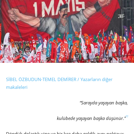
SİBEL ÖZBUDUN-TEMEL DEMİRER / Yazarların diğer
makaleleri
“Sarayda yaşayan başka,
[1]
kulübede yaşayan başka düşünür.”
Döndük dolaştık yine ve bir kez daha geldik aynı noktaya: