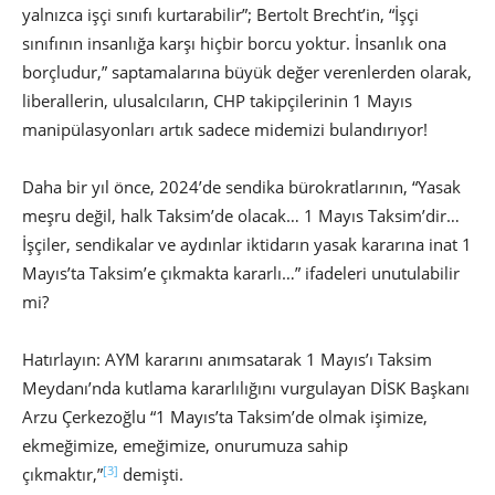
yalnızca işçi sınıfı kurtarabilir”; Bertolt Brecht’in, “İşçi
sınıfının insanlığa karşı hiçbir borcu yoktur. İnsanlık ona
borçludur,” saptamalarına büyük değer verenlerden olarak,
liberallerin, ulusalcıların, CHP takipçilerinin 1 Mayıs
manipülasyonları artık sadece midemizi bulandırıyor!
Daha bir yıl önce, 2024’de sendika bürokratlarının, “Yasak
meşru değil, halk Taksim’de olacak… 1 Mayıs Taksim’dir…
İşçiler, sendikalar ve aydınlar iktidarın yasak kararına inat 1
Mayıs’ta Taksim’e çıkmakta kararlı…” ifadeleri unutulabilir
mi?
Hatırlayın: AYM kararını anımsatarak 1 Mayıs’ı Taksim
Meydanı’nda kutlama kararlılığını vurgulayan DİSK Başkanı
Arzu Çerkezoğlu “1 Mayıs’ta Taksim’de olmak işimize,
ekmeğimize, emeğimize, onurumuza sahip
[3]
çıkmaktır,”
demişti.