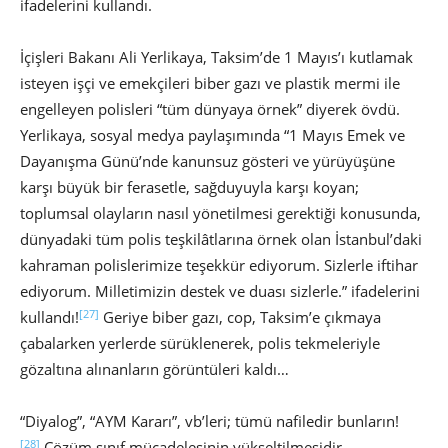
ifadelerini kullandı.
İçişleri Bakanı Ali Yerlikaya, Taksim’de 1 Mayıs’ı kutlamak
isteyen işçi ve emekçileri biber gazı ve plastik mermi ile
engelleyen polisleri “tüm dünyaya örnek” diyerek övdü.
Yerlikaya, sosyal medya paylaşımında “1 Mayıs Emek ve
Dayanışma Günü’nde kanunsuz gösteri ve yürüyüşüne
karşı büyük bir ferasetle, sağduyuyla karşı koyan;
toplumsal olayların nasıl yönetilmesi gerektiği konusunda,
dünyadaki tüm polis teşkilâtlarına örnek olan İstanbul’daki
kahraman polislerimize teşekkür ediyorum. Sizlerle iftihar
ediyorum. Milletimizin destek ve duası sizlerle.” ifadelerini
[27]
kullandı!
Geriye biber gazı, cop, Taksim’e çıkmaya
çabalarken yerlerde sürüklenerek, polis tekmeleriyle
gözaltına alınanların görüntüleri kaldı…
“Diyalog”, “AYM Kararı”, vb’leri; tümü nafiledir bunların!
[28]
Çözüm sınıf mücadelesinin yükseltilmesidir…