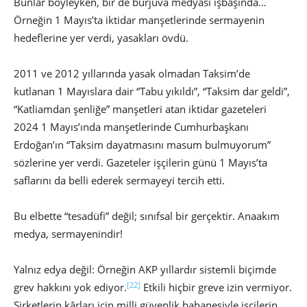
Bunlar böyleyken, bir de burjuva medyası işbaşında…
Örneğin 1 Mayıs’ta iktidar manşetlerinde sermayenin
hedeflerine yer verdi, yasakları övdü.
2011 ve 2012 yıllarında yasak olmadan Taksim’de
kutlanan 1 Mayıslara dair “Tabu yıkıldı”, “Taksim dar geldi”,
“Katliamdan şenliğe” manşetleri atan iktidar gazeteleri
2024 1 Mayıs’ında manşetlerinde Cumhurbaşkanı
Erdoğan’ın “Taksim dayatmasını masum bulmuyorum”
sözlerine yer verdi. Gazeteler işçilerin günü 1 Mayıs’ta
saflarını da belli ederek sermayeyi tercih etti.
Bu elbette “tesadüfi” değil; sınıfsal bir gerçektir. Anaakım
medya, sermayenindir!
Yalnız edya değil: Örneğin AKP yıllardır sistemli biçimde
[22]
grev hakkını yok ediyor.
Etkili hiçbir greve izin vermiyor.
Şirketlerin kârları için milli güvenlik bahanesiyle işçilerin