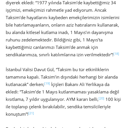
diyerek ekledi: “1977 yılında Taksim’de kaybettiğimiz 34
işçimizi, emekçimizi rahmetle yad ediyorum. Ancak
Taksim’de hayatlarını kaybeden emekçilerimizin isimlerini
bile hatırlamayanların, onların aziz hatıralarını kullanarak,
bu alanda kitlesel kutlama inadı, 1 Mayıs’ın dayanışma
ruhunu zedelemektedir. Bildiğiniz gibi, 1 Mayıs’ta
kaybettiğimiz canlarımızı Taksim’de anmak için
[18]
sendikalarımıza, sınırlı katılımlarına izin verilmektedir”!
İstanbul Valisi Davut Gül, “Taksim bu tür etkinliklerin
tamamına kapalı. Taksim’in dışındaki herhangi bir alanda
[19]
kutlanacak” derken;
İçişleri Bakanı Ali Yerlikaya da
ekledi: “Taksim’de 1 Mayıs kutlanmaması yasaklama değil
[20]
kısıtlama, 7 yıldır uygulanıyor. AYM kararı belli,
100 kişi
ile toplanıp çelenk bırakılabilir, sendika temsilcileriyle
[21]
konuştum”!