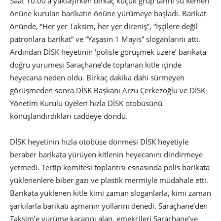
Saat 10.00’a yaklaşırken birkaç küçük grup tarihi su kemeri
önüne kurulan barikatın önüne yürümeye başladı. Barikat
önünde, “Her yer Taksim, her yer direniş”, “İşçilere değil
patronlara barikat” ve “Yaşasın 1 Mayıs” sloganlarını attı.
Ardından DİSK heyetinin ‘polisle görüşmek üzere’ barikata
doğru yürümesi Saraçhane’de toplanan kitle içinde
heyecana neden oldu. Birkaç dakika dahi sürmeyen
görüşmeden sonra DİSK Başkanı Arzu Çerkezoğlu ve DİSK
Yönetim Kurulu üyeleri hızla DİSK otobüsünü
konuşlandırdıkları caddeye döndü.
DİSK heyetinin hızla otobüse dönmesi DİSK heyetiyle
beraber barikata yürüyen kitlenin heyecanını dindirmeye
yetmedi. Tertip komitesi toplantısı esnasında polis barikata
yüklenenlere biber gazı ve plastik mermiyle müdahale etti.
Barikata yüklenen kitle kimi zaman sloganlarla, kimi zaman
şarkılarla barikatı aşmanın yollarını denedi. Saraçhane’den
Taksim’e yürüme kararını alan, emekçileri Saraçhane’ye