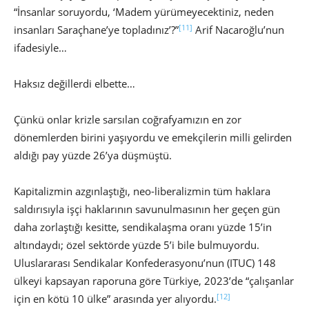
“İnsanlar soruyordu, ‘Madem yürümeyecektiniz, neden
[11]
insanları Saraçhane’ye topladınız’?”
Arif Nacaroğlu’nun
ifadesiyle…
Haksız değillerdi elbette…
Çünkü onlar krizle sarsılan coğrafyamızın en zor
dönemlerden birini yaşıyordu ve emekçilerin milli gelirden
aldığı pay yüzde 26’ya düşmüştü.
Kapitalizmin azgınlaştığı, neo-liberalizmin tüm haklara
saldırısıyla işçi haklarının savunulmasının her geçen gün
daha zorlaştığı kesitte, sendikalaşma oranı yüzde 15’in
altındaydı; özel sektörde yüzde 5’i bile bulmuyordu.
Uluslararası Sendikalar Konfederasyonu’nun (ITUC) 148
ülkeyi kapsayan raporuna göre Türkiye, 2023’de “çalışanlar
[12]
için en kötü 10 ülke” arasında yer alıyordu.