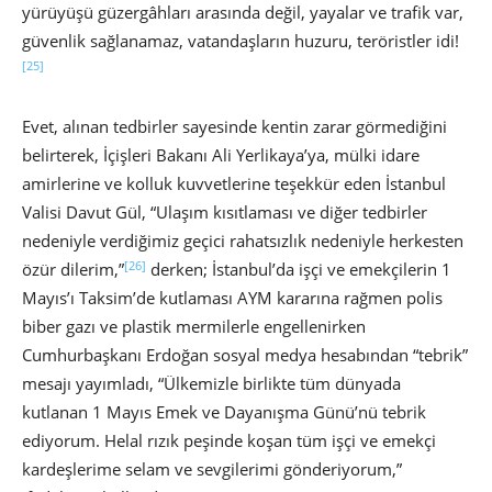
yürüyüşü güzergâhları arasında değil, yayalar ve trafik var,
güvenlik sağlanamaz, vatandaşların huzuru, teröristler idi!
[25]
Evet, alınan tedbirler sayesinde kentin zarar görmediğini
belirterek, İçişleri Bakanı Ali Yerlikaya’ya, mülki idare
amirlerine ve kolluk kuvvetlerine teşekkür eden İstanbul
Valisi Davut Gül, “Ulaşım kısıtlaması ve diğer tedbirler
nedeniyle verdiğimiz geçici rahatsızlık nedeniyle herkesten
[26]
özür dilerim,”
derken; İstanbul’da işçi ve emekçilerin 1
Mayıs’ı Taksim’de kutlaması AYM kararına rağmen polis
biber gazı ve plastik mermilerle engellenirken
Cumhurbaşkanı Erdoğan sosyal medya hesabından “tebrik”
mesajı yayımladı, “Ülkemizle birlikte tüm dünyada
kutlanan 1 Mayıs Emek ve Dayanışma Günü’nü tebrik
ediyorum. Helal rızık peşinde koşan tüm işçi ve emekçi
kardeşlerime selam ve sevgilerimi gönderiyorum,”