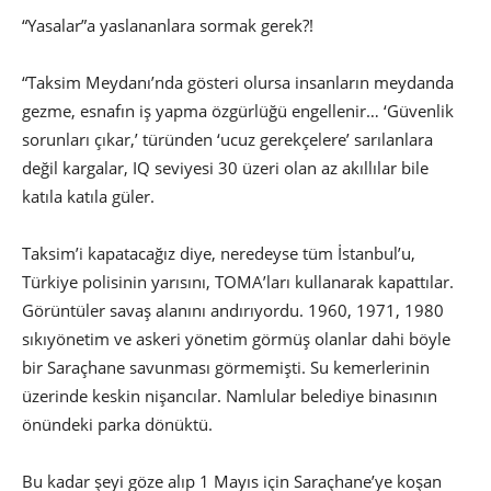
“Yasalar”a yaslananlara sormak gerek?!
“Taksim Meydanı’nda gösteri olursa insanların meydanda
gezme, esnafın iş yapma özgürlüğü engellenir… ‘Güvenlik
sorunları çıkar,’ türünden ‘ucuz gerekçelere’ sarılanlara
değil kargalar, IQ seviyesi 30 üzeri olan az akıllılar bile
katıla katıla güler.
Taksim’i kapatacağız diye, neredeyse tüm İstanbul’u,
Türkiye polisinin yarısını, TOMA’ları kullanarak kapattılar.
Görüntüler savaş alanını andırıyordu. 1960, 1971, 1980
sıkıyönetim ve askeri yönetim görmüş olanlar dahi böyle
bir Saraçhane savunması görmemişti. Su kemerlerinin
üzerinde keskin nişancılar. Namlular belediye binasının
önündeki parka dönüktü.
Bu kadar şeyi göze alıp 1 Mayıs için Saraçhane’ye koşan