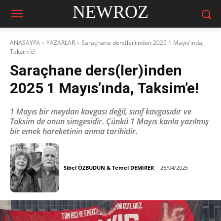
NEWROZ
ANASAYFA
YAZARLAR
Saraçhane ders(ler)inden 2025 1 Mayıs’ında,
Taksim’e!
Saraçhane ders(ler)inden
2025 1 Mayıs’ında, Taksim’e!
1 Mayıs bir meydan kavgası değil, sınıf kavgasıdır ve
Taksim de onun simgesidir. Çünkü 1 Mayıs kanla yazılmış
bir emek hareketinin anma tarihidir.
Sibel ÖZBUDUN & Temel DEMİRER
26/04/2025