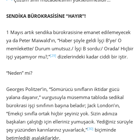
SENDİKA BÜROKRASİSİNE “HAYIR”!
1 Mayıs artık sendika bürokrasisine emanet edilemeyecek
ya da Peter Maiwald’ın, “Haber şöyle geldi İşçi B’ye/ O
memlekette/ Durum umutsuz./ İşçi B sordu:/ Orada/ Hiçbir
[29]
işçi yaşamıyor mu?,”
dizelerindeki kadar ciddi bir iştir.
“Neden” mi?
Georges Politzer’in, “Sömürücü sınıfların iktidar gücü
yalana dayanır,” vurgusuyla müsemma tabloda sedikal
bürokrasi işçi sınıfının başına beladır; Jack London’ın,
“Emekçi sınıfla ortak hiçbir şeyiniz yok. Sizin adınıza
başkaları çalıştığı için elleriniz yumuşacık. Yediğiniz sürüyle
[30]
şey yüzünden karınlarınız yuvarlacık,”
biçiminde
betimlediği asalak(lar)dır.