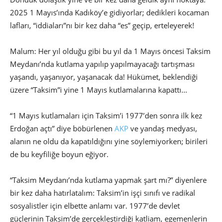
2025 1 Mayıs’ında Kadıköy’e gidiyorlar; dedikleri kocaman
lafları, “iddiaları”nı bir kez daha “es” geçip, erteleyerek!
Malum: Her yıl olduğu gibi bu yıl da 1 Mayıs öncesi Taksim
Meydanı’nda kutlama yapılıp yapılmayacağı tartışması
yaşandı, yaşanıyor, yaşanacak da! Hükümet, beklendiği
üzere “Taksim”i yine 1 Mayıs kutlamalarına kapattı…
“1 Mayıs kutlamaları için Taksim’i 1977’den sonra ilk kez
Erdoğan açtı” diye böbürlenen
AKP
ve yandaş medyası,
alanın ne oldu da kapatıldığını yine söylemiyorken; birileri
de bu keyfiliğe boyun eğiyor.
“Taksim Meydanı’nda kutlama yapmak şart mı?” diyenlere
bir kez daha hatırlatalım: Taksim’in işçi sınıfı ve radikal
sosyalistler için elbette anlamı var. 1977’de devlet
güçlerinin Taksim’de gerçekleştirdiği katliam, egemenlerin