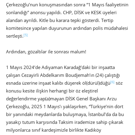
Çerkezoğlu’nun konuşmasından sonra “1 Mayıs faaliyetinin
sonlandığı” anonsu yapıldı. CHP, DİSK ve KESK üyeleri
alandan ayrıldı. Kitle bu karara tepki gösterdi. Tertip
komitesince yapılan duyurunun ardından polis müdahalesi
[5]
sertleşti.
Ardından, gözaltılar ile sonrası malum!
1 Mayıs 2024’de Adıyaman Karadağ’daki bir inşaatta
çalışan Cezayirli Abdelkarım Boudjemah’ın (24) çalıştığı
[6]
esnada üzerine inşaat kalıbı düşerek öl(dürül)düğü
söz
konusu kesite ilişkin herhangi bir öz eleştirel
değerlendirme yap(a)mayan DİSK Genel Başkanı Arzu
Çerkezoğlu, 2025 1 Mayıs’ı yaklaşırken, “Türkiye’nin dört
bir yanındaki meydanlarda buluşmaya, İstanbul’da da bu
yasakçı tutum karşısında Taksim irademize sahip çıkarak
milyonlarca sınıf kardeşimizle birlikte Kadıköy