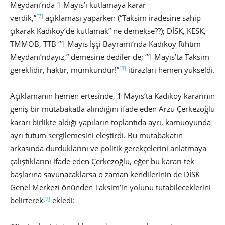
Meydanı’nda 1 Mayıs’ı kutlamaya karar
[7]
verdik,”
açıklaması yaparken (“Taksim iradesine sahip
çıkarak Kadıköy’de kutlamak” ne demekse??); DİSK, KESK,
TMMOB, TTB “1 Mayıs İşçi Bayramı’nda Kadıköy Rıhtım
Meydanı’ndayız,” demesine dediler de; “1 Mayıs’ta Taksim
[8]
gereklidir, haktır, mümkündür!”
itirazları hemen yükseldi.
Açıklamanın hemen ertesinde, 1 Mayıs’ta Kadıköy kararının
geniş bir mutabakatla alındığını ifade eden Arzu Çerkezoğlu
kararı birlikte aldığı yapıların toplantıda ayrı, kamuoyunda
ayrı tutum sergilemesini eleştirdi. Bu mutabakatın
arkasında durduklarını ve politik gerekçelerini anlatmaya
çalıştıklarını ifade eden Çerkezoğlu, eğer bu kararı tek
başlarına savunacaklarsa o zaman kendilerinin de DİSK
Genel Merkezi önünden Taksim’in yolunu tutabileceklerini
[9]
belirterek
ekledi: