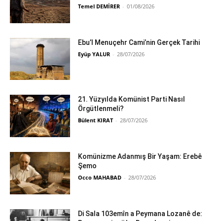
Temel DEMİRER
-
01/08/2026
Ebu’l Menuçehr Cami’nin Gerçek Tarihi
Eyüp YALUR
-
28/07/2026
21. Yüzyılda Komünist Parti Nasıl
Örgütlenmeli?
Bülent KIRAT
-
28/07/2026
Komünizme Adanmış Bir Yaşam: Erebê
Şemo
Occo MAHABAD
-
28/07/2026
Di Sala 103emîn a Peymana Lozanê de: