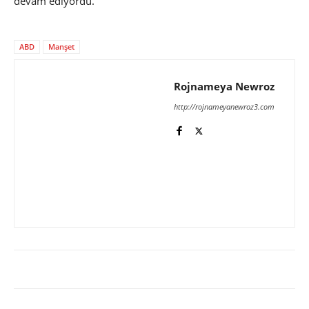
devam ediyordu.
ABD
Manşet
Rojnameya Newroz
http://rojnameyanewroz3.com