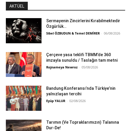
AKTÜEL
Sermayenin Zincirlerini Kırabilmektedir
Özgürlük…
Sibel ÖZBUDUN & Temel DEMİRER
-
06/08/2026
Çerçeve yasa teklifi TBMM’de 360
imzayla sunuldu / Taslağın tam metni
Rojnameya Newroz
-
05/08/2026
Bandung Konferansı’nda Türkiye’nin
yalnızlaşan tercihi
Eyüp YALUR
-
02/08/2026
Tarımın (Ve Topraklarımızın) Talanına
Dur-De!