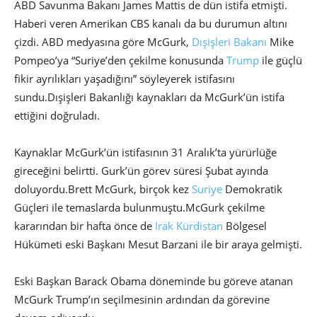
ABD Savunma Bakanı James Mattis de dün istifa etmişti.
Haberi veren Amerikan CBS kanalı da bu durumun altını
çizdi. ABD medyasına göre McGurk,
Dışişleri Bakanı
Mike
Pompeo’ya “Suriye’den çekilme konusunda
Trump
ile güçlü
fikir ayrılıkları yaşadığını” söyleyerek istifasını
sundu.Dışişleri Bakanlığı kaynakları da McGurk’ün istifa
ettiğini doğruladı.
Kaynaklar McGurk’ün istifasının 31 Aralık’ta yürürlüğe
gireceğini belirtti. Gurk’ün görev süresi Şubat ayında
doluyordu.Brett McGurk, birçok kez
Suriye
Demokratik
Güçleri ile temaslarda bulunmuştu.McGurk çekilme
kararından bir hafta önce de
Irak
Kürdistan
Bölgesel
Hükümeti eski Başkanı Mesut Barzani ile bir araya gelmişti.
Eski Başkan Barack Obama döneminde bu göreve atanan
McGurk Trump’ın seçilmesinin ardından da görevine