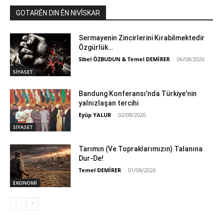
GOTARÊN DIN ÊN NIVÎSKAR
Sermayenin Zincirlerini Kırabilmektedir
Özgürlük…
Sibel ÖZBUDUN & Temel DEMİRER
-
06/08/2026
SİYASET
Bandung Konferansı’nda Türkiye’nin
yalnızlaşan tercihi
Eyüp YALUR
-
02/08/2026
SİYASET
Tarımın (Ve Topraklarımızın) Talanına
Dur-De!
Temel DEMİRER
-
01/08/2026
EKONOMİ