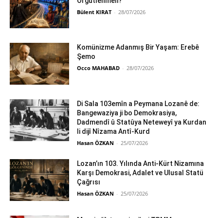
Örgütlenmeli?
Bülent KIRAT
-
28/07/2026
Komünizme Adanmış Bir Yaşam: Erebê
Şemo
Occo MAHABAD
-
28/07/2026
Di Sala 103emîn a Peymana Lozanê de:
Bangewaziya ji bo Demokrasiya,
Dadmendî û Statûya Neteweyî ya Kurdan
li dijî Nîzama Antî-Kurd
Hasan ÖZKAN
-
25/07/2026
Lozan’ın 103. Yılında Anti-Kürt Nizamına
Karşı Demokrasi, Adalet ve Ulusal Statü
Çağrısı
Hasan ÖZKAN
-
25/07/2026