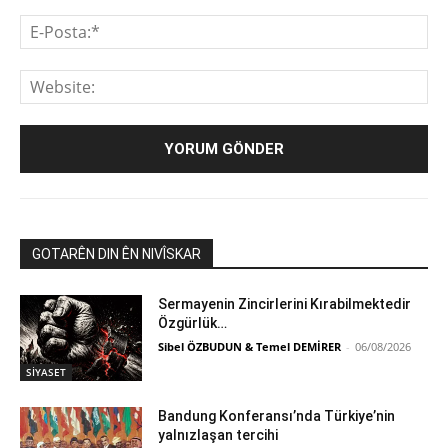
E-
Pos
We
GOTARÊN DIN ÊN NIVÎSKAR
Sermayenin Zincirlerini Kırabilmektedir
Özgürlük…
Sibel ÖZBUDUN & Temel DEMİRER
-
06/08/2026
SİYASET
Bandung Konferansı’nda Türkiye’nin
yalnızlaşan tercihi