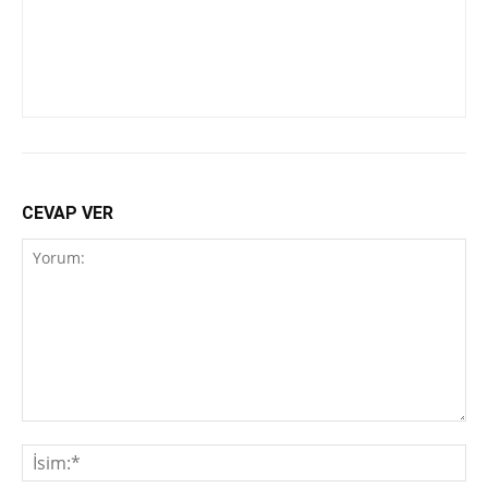
CEVAP VER
Yorum:
İsi