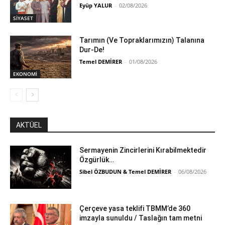
Eyüp YALUR
-
02/08/2026
SİYASET
Tarımın (Ve Topraklarımızın) Talanına
Dur-De!
Temel DEMİRER
-
01/08/2026
EKONOMİ
AKTÜEL
Sermayenin Zincirlerini Kırabilmektedir
Özgürlük…
Sibel ÖZBUDUN & Temel DEMİRER
-
06/08/2026
Çerçeve yasa teklifi TBMM’de 360
imzayla sunuldu / Taslağın tam metni