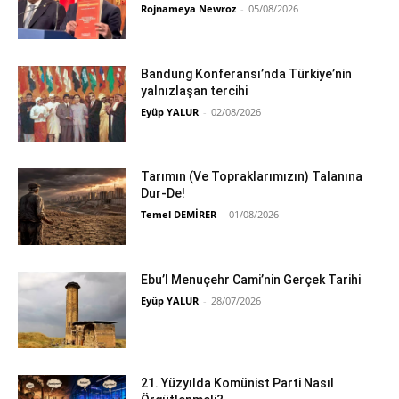
Rojnameya Newroz
-
05/08/2026
Bandung Konferansı’nda Türkiye’nin
yalnızlaşan tercihi
Eyüp YALUR
-
02/08/2026
Tarımın (Ve Topraklarımızın) Talanına
Dur-De!
Temel DEMİRER
-
01/08/2026
Ebu’l Menuçehr Cami’nin Gerçek Tarihi
Eyüp YALUR
-
28/07/2026
21. Yüzyılda Komünist Parti Nasıl