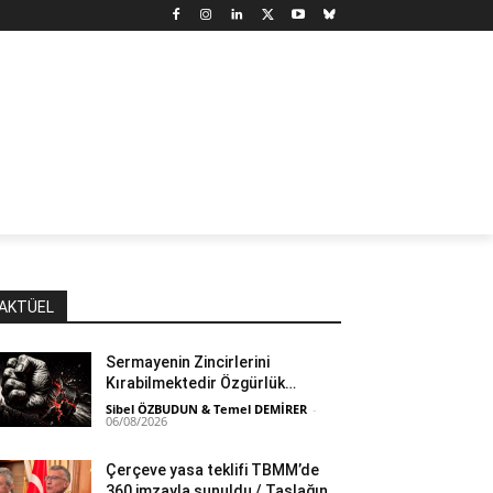
N
DÜNYA
MARX’TAN SEÇMELER
YAZARLAR
YAŞ
AKTÜEL
Sermayenin Zincirlerini
Kırabilmektedir Özgürlük…
Sibel ÖZBUDUN & Temel DEMİRER
-
06/08/2026
Çerçeve yasa teklifi TBMM’de
360 imzayla sunuldu / Taslağın