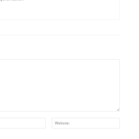
E-
Website:
Posta:*