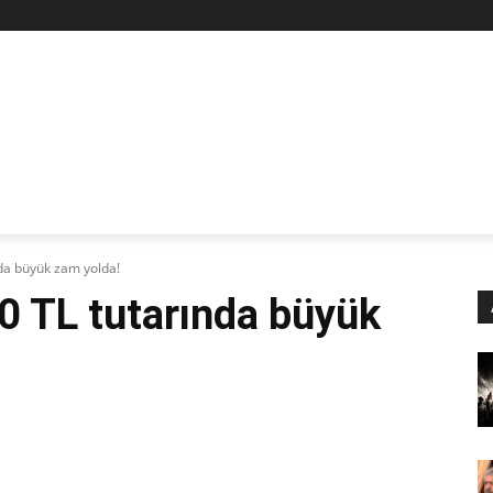
Z
STAN
SİYASET
İŞÇİ-EMEK
KÜLTÜR SANAT
KADI
da büyük zam yolda!
0 TL tutarında büyük