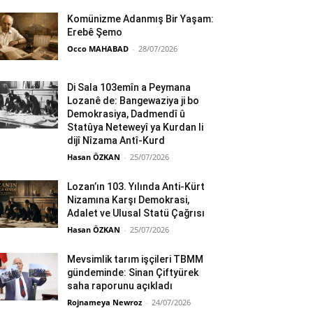
Komünizme Adanmış Bir Yaşam:
Erebê Şemo
Occo MAHABAD
-
28/07/2026
Di Sala 103emîn a Peymana
Lozanê de: Bangewaziya ji bo
Demokrasiya, Dadmendî û
Statûya Neteweyî ya Kurdan li
dijî Nîzama Antî-Kurd
Hasan ÖZKAN
-
25/07/2026
Lozan’ın 103. Yılında Anti-Kürt
Nizamına Karşı Demokrasi,
Adalet ve Ulusal Statü Çağrısı
Hasan ÖZKAN
-
25/07/2026
Mevsimlik tarım işçileri TBMM
gündeminde: Sinan Çiftyürek
saha raporunu açıkladı
Rojnameya Newroz
-
24/07/2026