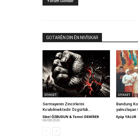
GOTARÊN DIN ÊN NIVÎSKAR
SİYASET
SİYASET
Sermayenin Zincirlerini
Bandung Kon
Kırabilmektedir Özgürlük…
yalnızlaşan 
Sibel ÖZBUDUN & Temel DEMİRER
-
Eyüp YALUR
06/08/2026