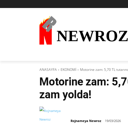
NEWRO
AKTÜEL
KURDÎ
HABER
KÜRDİ
ANASAYFA
EKONOMİ
Motorine zam: 5,70 TL tutarın
Motorine zam: 5,7
zam yolda!
Rojnameya Newroz
19/03/2026