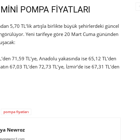
HMİNİ POMPA FİYATLARI
n 5,70 TL’lik artışla birlikte büyük şehirlerdeki güncel
 öngörülüyor. Yeni tarifeye göre 20 Mart Cuma gününden
luşacak:
TL’den 71,59 TL’ye, Anadolu yakasında ise 65,12 TL’den
atın 67,03 TL’den 72,73 TL’ye, İzmir’de ise 67,31 TL’den
pompa fiyatları
ya Newroz
meyanewroz3.com