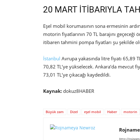
20 MART İTİBARIYLA TA
Eşel mobil korumasının sona ermesinin ardında
motorin fiyatlarının 70 TL barajını geçeceği
itibaren tahmini pompa fiyatları şu şekilde o
İstanbul
Avrupa yakasında litre fiyatı 65,89 
70,82 TL’ye yükselecek. Ankara’da mevcut fiy
73,01 TL’ye çıkacağı kaydedildi.
Kaynak:
dokuz8HABER
Büyük zam
Dizel
eşel mobil
Haber
motorin
Rojname
http://rojna