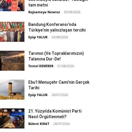
tam metni
Rojnameya Newroz
-
05/08/2026
Bandung Konferansı’nda
Türkiye’nin yalnızlaşan tercihi
Eyüp YALUR
-
02/08/2026
Tarımın (Ve Topraklarımızın)
Talanına Dur-De!
Temel DEMİRER
-
01/08/2026
Ebu’l Menuçehr Cami’nin Gerçek
Tarihi
Eyüp YALUR
-
28/07/2026
21. Yüzyılda Komünist Parti
Nasıl Örgütlenmeli?
Bülent KIRAT
-
28/07/2026