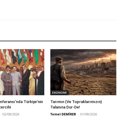
EKONOMİ
feransı’nda Türkiye’nin
Tarımın (Ve Topraklarımızın)
tercihi
Talanına Dur-De!
-
02/08/2026
Temel DEMİRER
-
01/08/2026