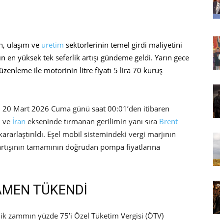
an, ulaşım ve
üretim
sektörlerinin temel girdi maliyetini
 en yüksek tek seferlik artışı gündeme geldi. Yarın gece
zenleme ile motorinin litre fiyatı 5 lira 70 kuruş
e, 20 Mart 2026 Cuma günü saat 00:01’den itibaren
l ve
İran
ekseninde tırmanan gerilimin yanı sıra
Brent
kararlaştırıldı. Eşel mobil sistemindeki vergi marjının
artışının tamamının doğrudan pompa fiyatlarına
AMEN TÜKENDİ
lik zammın yüzde 75’i Özel Tüketim Vergisi (ÖTV)