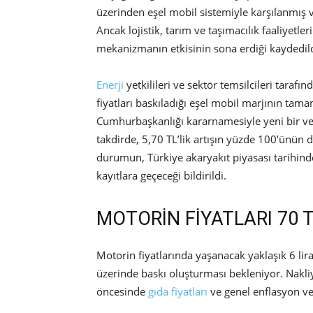
üzerinden eşel mobil sistemiyle karşılanmış v
Ancak lojistik, tarım ve taşımacılık faaliyet
mekanizmanın etkisinin sona erdiği kaydedild
Enerji
yetkilileri ve sektör temsilcileri tarafı
fiyatları baskıladığı eşel mobil marjının tam
Cumhurbaşkanlığı kararnamesiyle yeni bir ve
takdirde, 5,70 TL’lik artışın yüzde 100’ünün 
durumun, Türkiye akaryakıt piyasası tarihin
kayıtlara geçeceği bildirildi.
MOTORİN FİYATLARI 70 T
Motorin fiyatlarında yaşanacak yaklaşık 6 lira
üzerinde baskı oluşturması bekleniyor. Nakliy
öncesinde
gıda fiyatları
ve genel enflasyon veri