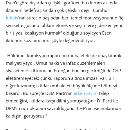
Esen’e göre dışardan çelişkili görünen bu durum aslında
iktidarın hedefi açısından çok çelişkili değil. Cumhur
İttifakı
’nın sürecin başından beri temel motivasyonunun “iç
siyasette gücünü tahkim etmek ve seçimlere giderken yeni
bir siyasi koalisyon kurmak” olduğunu söyleyen Esen,
iktidarın kazanımlarını şöyle değerlendiriyor:
“Hükümet komisyon raporunu muhalefete de onaylatarak
maliyeti yaydı. Umut hakkı ve infaz düzenlemeleri
siyaseten riskli konular. Erdoğan bunları geçirdiğinde CHP
eleştiremeyecek; çünkü raporun altında imzası var. Bir
diğer kazanım; iktidar muhalefeti büyük ölçüde bölmeyi
başardı. Bu süreçte DEM Parti’nin
erken seçim
talep
etmediğini, iktidara karşı dilini yumuşattığını; İYİ Parti ile
DEM’in uç noktalara savrulduğunu; CHP’nin ise aralarında
kaldığını görüyoruz.”