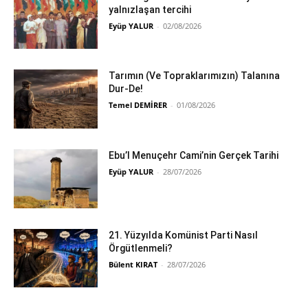
yalnızlaşan tercihi
Eyüp YALUR
-
02/08/2026
Tarımın (Ve Topraklarımızın) Talanına
Dur-De!
Temel DEMİRER
-
01/08/2026
Ebu’l Menuçehr Cami’nin Gerçek Tarihi
Eyüp YALUR
-
28/07/2026
21. Yüzyılda Komünist Parti Nasıl
Örgütlenmeli?
Bülent KIRAT
-
28/07/2026