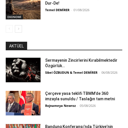
Dur-De!
Temel DEMİRER
-
01/08/2026
EKONOMİ
AKTÜEL
Sermayenin Zincirlerini Kırabilmektedir
Özgürlük…
Sibel ÖZBUDUN & Temel DEMİRER
-
06/08/2026
Çerçeve yasa teklifi TBMM’de 360
imzayla sunuldu / Taslağın tam metni
Rojnameya Newroz
-
05/08/2026
Bandung Konferansı’nda Türkiye’nin