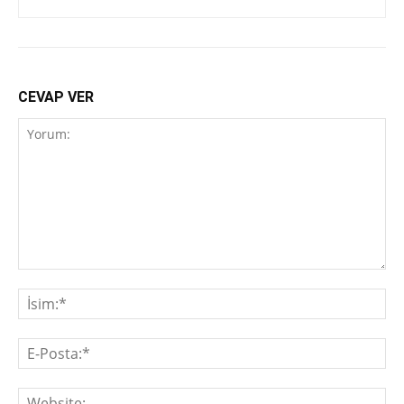
CEVAP VER
Yorum:
İsi
E-
Pos
We