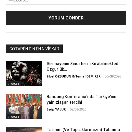
GOTARÊN DIN ÊN NIVÎSKAR
Sermayenin Zincirlerini Kırabilmektedir
Özgürlük…
Sibel ÖZBUDUN & Temel DEMİRER
-
06/08/2026
SİYASET
Bandung Konferansı’nda Türkiye’nin
yalnızlaşan tercihi
Eyüp YALUR
-
02/08/2026
SİYASET
Tarımın (Ve Topraklarımızın) Talanına