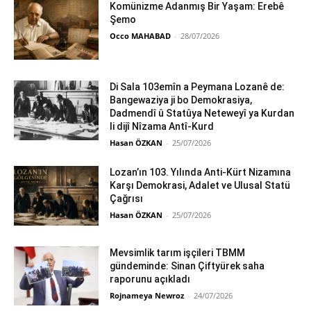
Komünizme Adanmış Bir Yaşam: Erebê
Şemo
Occo MAHABAD
-
28/07/2026
Di Sala 103emîn a Peymana Lozanê de:
Bangewaziya ji bo Demokrasiya,
Dadmendî û Statûya Neteweyî ya Kurdan
li dijî Nîzama Antî-Kurd
Hasan ÖZKAN
-
25/07/2026
Lozan’ın 103. Yılında Anti-Kürt Nizamına
Karşı Demokrasi, Adalet ve Ulusal Statü
Çağrısı
Hasan ÖZKAN
-
25/07/2026
Mevsimlik tarım işçileri TBMM
gündeminde: Sinan Çiftyürek saha
raporunu açıkladı
Rojnameya Newroz
-
24/07/2026