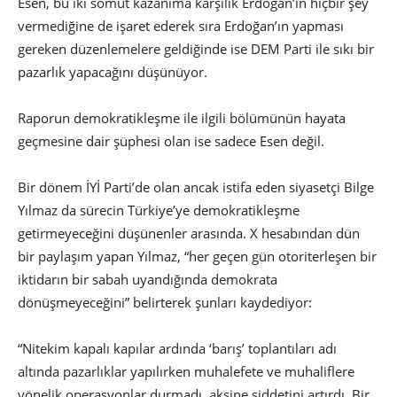
Esen, bu iki somut kazanıma karşılık Erdoğan’ın hiçbir şey
vermediğine de işaret ederek sıra Erdoğan’ın yapması
gereken düzenlemelere geldiğinde ise DEM Parti ile sıkı bir
pazarlık yapacağını düşünüyor.
Raporun demokratikleşme ile ilgili bölümünün hayata
geçmesine dair şüphesi olan ise sadece Esen değil.
Bir dönem İYİ Parti’de olan ancak istifa eden siyasetçi Bilge
Yılmaz da sürecin Türkiye’ye demokratikleşme
getirmeyeceğini düşünenler arasında. X hesabından dün
bir paylaşım yapan Yılmaz, “her geçen gün otoriterleşen bir
iktidarın bir sabah uyandığında demokrata
dönüşmeyeceğini” belirterek şunları kaydediyor:
“Nitekim kapalı kapılar ardında ‘barış’ toplantıları adı
altında pazarlıklar yapılırken muhalefete ve muhaliflere
yönelik operasyonlar durmadı, aksine şiddetini artırdı. Bir