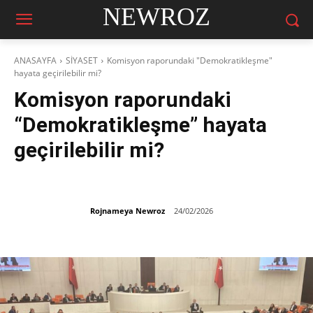
NEWROZ
ANASAYFA
SİYASET
Komisyon raporundaki "Demokratikleşme"
hayata geçirilebilir mi?
Komisyon raporundaki
“Demokratikleşme” hayata
geçirilebilir mi?
Rojnameya Newroz
24/02/2026