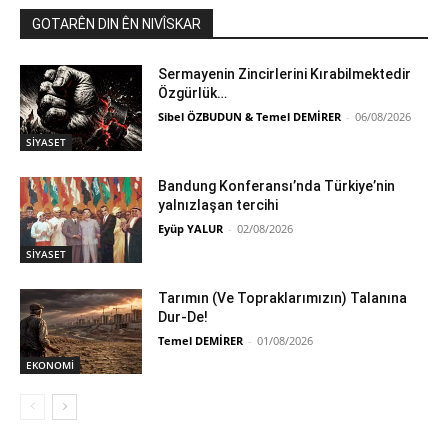
GOTARÊN DIN ÊN NIVÎSKAR
Sermayenin Zincirlerini Kırabilmektedir
Özgürlük…
Sibel ÖZBUDUN & Temel DEMİRER
-
06/08/2026
SİYASET
Bandung Konferansı’nda Türkiye’nin
yalnızlaşan tercihi
Eyüp YALUR
-
02/08/2026
SİYASET
Tarımın (Ve Topraklarımızın) Talanına
Dur-De!
Temel DEMİRER
-
01/08/2026
EKONOMİ