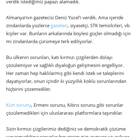
verdik istediğimiz papazı alamadık.
Almanya’nın gazetecisi Deniz Yücel’i verdik. Ama içeride
zindanlarda yüzlerce
gazeteci
, siyasetçi, STK temsilcileri, vb
kişiler var. Bunların arkalarında böylesi güçler olmadığı için
mi zindanlarda çürümeye terk ediliyorlar.
Bu ülkenin sorunları, katı kırmızı çizgilerden dolayı
çözülemiyor ve sağlıklı diyaloğun gelişmesini engelliyor.
Her zaman hep haklılarmış gibi kendi istek ve taleplerini
dayatıyorlar, onun içindir ki yüzyıllık köklü sorunlarından
hiçbirini çözemediler.
Kürt sorunu
, Ermeni sorunu, Kıbrıs sorunu gibi sorunlar
çözülemedikleri için uluslararası platformlara taşındılar.
Sizin kırmızı çizgilerimiz dediğiniz ve demokratik çözüme
yanaşmadığınız sorunlar her geçen gün aşınıyor ve aşılıyor.