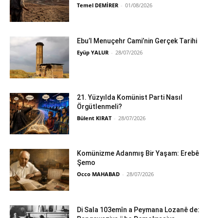
Temel DEMİRER
-
01/08/2026
Ebu’l Menuçehr Cami’nin Gerçek Tarihi
Eyüp YALUR
-
28/07/2026
21. Yüzyılda Komünist Parti Nasıl
Örgütlenmeli?
Bülent KIRAT
-
28/07/2026
Komünizme Adanmış Bir Yaşam: Erebê
Şemo
Occo MAHABAD
-
28/07/2026
Di Sala 103emîn a Peymana Lozanê de: