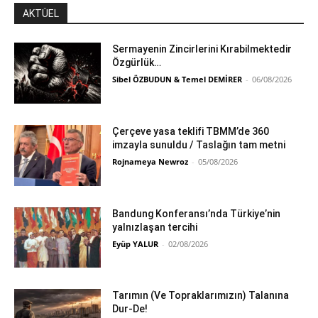
AKTÜEL
Sermayenin Zincirlerini Kırabilmektedir
Özgürlük…
Sibel ÖZBUDUN & Temel DEMİRER
-
06/08/2026
Çerçeve yasa teklifi TBMM’de 360
imzayla sunuldu / Taslağın tam metni
Rojnameya Newroz
-
05/08/2026
Bandung Konferansı’nda Türkiye’nin
yalnızlaşan tercihi
Eyüp YALUR
-
02/08/2026
Tarımın (Ve Topraklarımızın) Talanına
Dur-De!