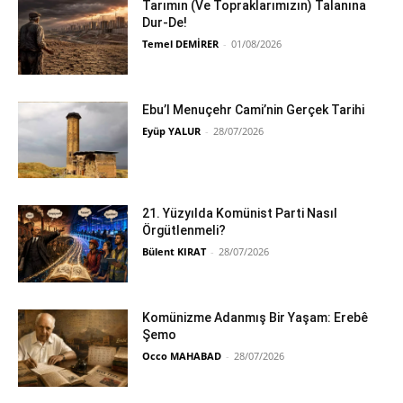
Tarımın (Ve Topraklarımızın) Talanına
Dur-De!
Temel DEMİRER
-
01/08/2026
Ebu’l Menuçehr Cami’nin Gerçek Tarihi
Eyüp YALUR
-
28/07/2026
21. Yüzyılda Komünist Parti Nasıl
Örgütlenmeli?
Bülent KIRAT
-
28/07/2026
Komünizme Adanmış Bir Yaşam: Erebê
Şemo
Occo MAHABAD
-
28/07/2026