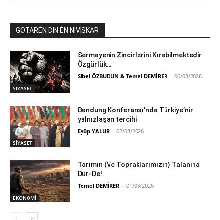
GOTARÊN DIN ÊN NIVÎSKAR
Sermayenin Zincirlerini Kırabilmektedir
Özgürlük…
Sibel ÖZBUDUN & Temel DEMİRER
-
06/08/2026
SİYASET
Bandung Konferansı’nda Türkiye’nin
yalnızlaşan tercihi
Eyüp YALUR
-
02/08/2026
SİYASET
Tarımın (Ve Topraklarımızın) Talanına
Dur-De!
Temel DEMİRER
-
01/08/2026
EKONOMİ