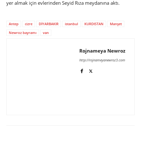
yer almak için evlerinden Seyid Rıza meydanına aktı.
Antep
cizre
DİYARBAKIR
istanbul
KURDISTAN
Manşet
Newroz bayramı
van
Rojnameya Newroz
http://rojnameyanewroz3.com