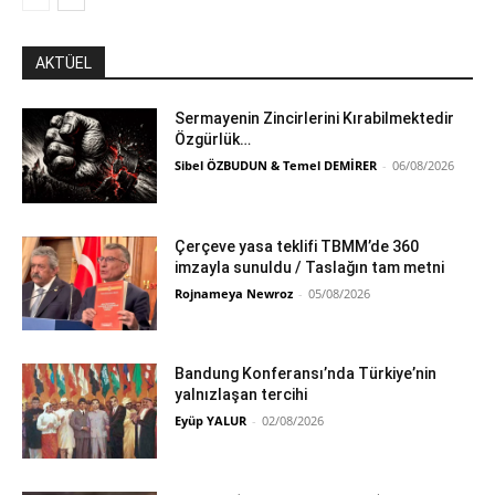
AKTÜEL
Sermayenin Zincirlerini Kırabilmektedir
Özgürlük…
Sibel ÖZBUDUN & Temel DEMİRER
-
06/08/2026
Çerçeve yasa teklifi TBMM’de 360
imzayla sunuldu / Taslağın tam metni
Rojnameya Newroz
-
05/08/2026
Bandung Konferansı’nda Türkiye’nin
yalnızlaşan tercihi
Eyüp YALUR
-
02/08/2026