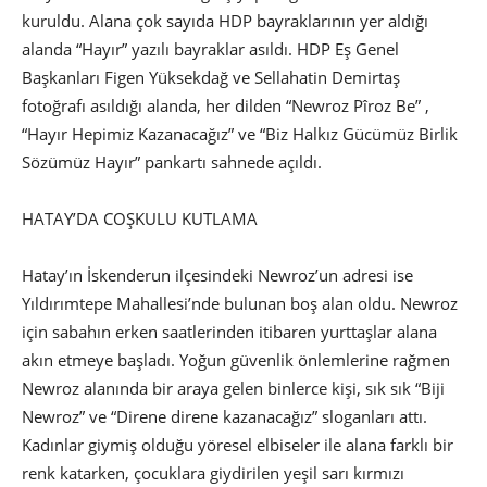
kuruldu. Alana çok sayıda HDP bayraklarının yer aldığı
alanda “Hayır” yazılı bayraklar asıldı. HDP Eş Genel
Başkanları Figen Yüksekdağ ve Sellahatin Demirtaş
fotoğrafı asıldığı alanda, her dilden “Newroz Pîroz Be” ,
“Hayır Hepimiz Kazanacağız” ve “Biz Halkız Gücümüz Birlik
Sözümüz Hayır” pankartı sahnede açıldı.
HATAY’DA COŞKULU KUTLAMA
Hatay’ın İskenderun ilçesindeki Newroz’un adresi ise
Yıldırımtepe Mahallesi’nde bulunan boş alan oldu. Newroz
için sabahın erken saatlerinden itibaren yurttaşlar alana
akın etmeye başladı. Yoğun güvenlik önlemlerine rağmen
Newroz alanında bir araya gelen binlerce kişi, sık sık “Biji
Newroz” ve “Direne direne kazanacağız” sloganları attı.
Kadınlar giymiş olduğu yöresel elbiseler ile alana farklı bir
renk katarken, çocuklara giydirilen yeşil sarı kırmızı