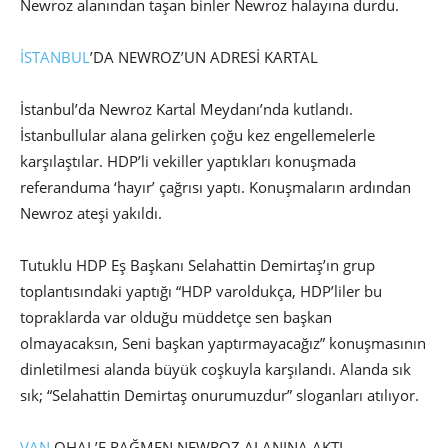
Newroz alanından taşan binler Newroz halayına durdu.
İSTANBUL
’DA NEWROZ’UN ADRESİ KARTAL
İstanbul’da Newroz Kartal Meydanı’nda kutlandı.
İstanbullular alana gelirken çoğu kez engellemelerle
karşılaştılar. HDP’li vekiller yaptıkları konuşmada
referanduma ‘hayır’ çağrısı yaptı. Konuşmaların ardından
Newroz ateşi yakıldı.
Tutuklu HDP Eş Başkanı Selahattin Demirtaş’ın grup
toplantısındaki yaptığı “HDP varoldukça, HDP’liler bu
topraklarda var olduğu müddetçe sen başkan
olmayacaksın, Seni başkan yaptırmayacağız” konuşmasının
dinletilmesi alanda büyük coşkuyla karşılandı. Alanda sık
sık; “Selahattin Demirtaş onurumuzdur” sloganları atılıyor.
VAN
OHAL’E RAĞMEN NEWROZ ALANINA AKTI