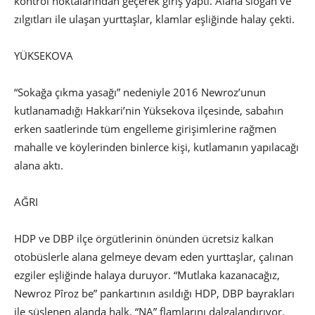
kontrol noktalarından geçerek giriş yaptı. Alana slogan ve
zılgıtları ile ulaşan yurttaşlar, klamlar eşliğinde halay çekti.
YÜKSEKOVA
“Sokağa çıkma yasağı” nedeniyle 2016 Newroz’unun
kutlanamadığı Hakkari’nin Yüksekova ilçesinde, sabahın
erken saatlerinde tüm engelleme girişimlerine rağmen
mahalle ve köylerinden binlerce kişi, kutlamanın yapılacağı
alana aktı.
AĞRI
HDP ve DBP ilçe örgütlerinin önünden ücretsiz kalkan
otobüslerle alana gelmeye devam eden yurttaşlar, çalınan
ezgiler eşliğinde halaya duruyor. “Mutlaka kazanacağız,
Newroz Pîroz be” pankartının asıldığı HDP, DBP bayrakları
ile süslenen alanda halk, “NA” flamlarını dalgalandırıyor.