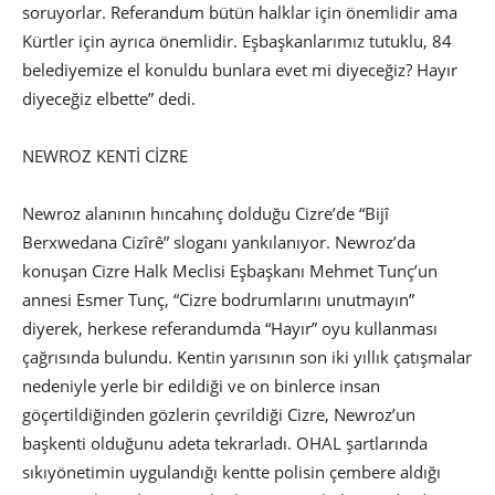
soruyorlar. Referandum bütün halklar için önemlidir ama
Kürtler için ayrıca önemlidir. Eşbaşkanlarımız tutuklu, 84
belediyemize el konuldu bunlara evet mi diyeceğiz? Hayır
diyeceğiz elbette” dedi.
NEWROZ KENTİ CİZRE
Newroz alanının hıncahınç dolduğu Cizre’de “Bijî
Berxwedana Cizîrê” sloganı yankılanıyor. Newroz’da
konuşan Cizre Halk Meclisi Eşbaşkanı Mehmet Tunç’un
annesi Esmer Tunç, “Cizre bodrumlarını unutmayın”
diyerek, herkese referandumda “Hayır” oyu kullanması
çağrısında bulundu. Kentin yarısının son iki yıllık çatışmalar
nedeniyle yerle bir edildiği ve on binlerce insan
göçertildiğinden gözlerin çevrildiği Cizre, Newroz’un
başkenti olduğunu adeta tekrarladı. OHAL şartlarında
sıkıyönetimin uygulandığı kentte polisin çembere aldığı