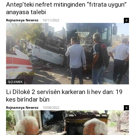
Antep’teki nefret mitinginden “fıtrata uygun”
anayasa talebi
Rojnameya Newroz
-
16/11/2022
0
İŞÇİ-EMEK
Li Dîlokê 2 servîsên karkeran li hev dan: 19
kes birîndar bûn
Rojnameya Newroz
-
10/08/2022
0