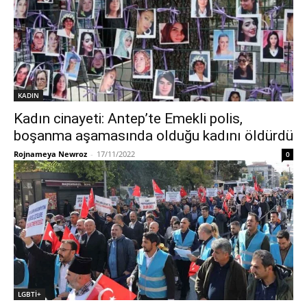
KADIN
Kadın cinayeti: Antep’te Emekli polis,
boşanma aşamasında olduğu kadını öldürdü
Rojnameya Newroz
-
17/11/2022
0
LGBTİ+