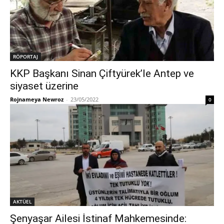
RÖPORTAJ
KKP Başkanı Sinan Çiftyürek’le Antep ve
siyaset üzerine
Rojnameya Newroz
-
23/05/2022
0
AKTÜEL
Şenyaşar Ailesi İstinaf Mahkemesinde: