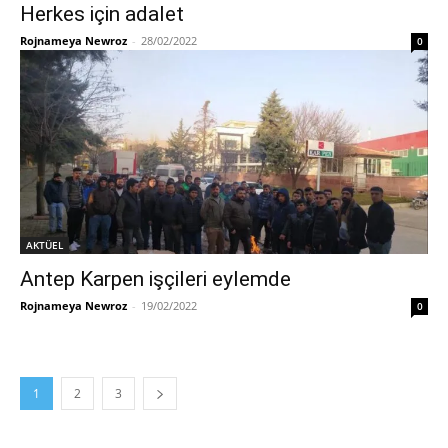
Herkes için adalet
Rojnameya Newroz
-
28/02/2022
0
AKTÜEL
Antep Karpen işçileri eylemde
Rojnameya Newroz
-
19/02/2022
0
1
2
3