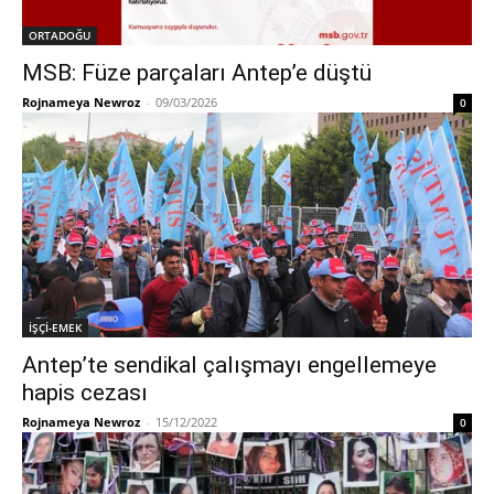
ORTADOĞU
MSB: Füze parçaları Antep’e düştü
Rojnameya Newroz
-
09/03/2026
0
İŞÇİ-EMEK
Antep’te sendikal çalışmayı engellemeye
hapis cezası
Rojnameya Newroz
-
15/12/2022
0