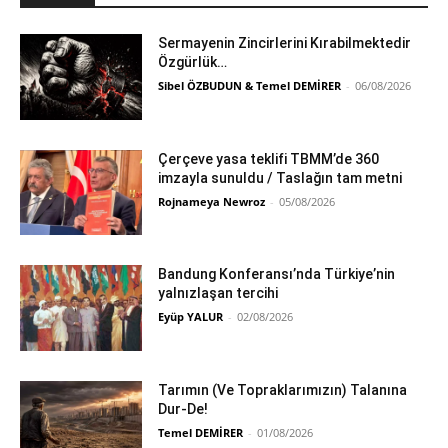
Sermayenin Zincirlerini Kırabilmektedir
Özgürlük…
Sibel ÖZBUDUN & Temel DEMİRER
-
06/08/2026
Çerçeve yasa teklifi TBMM’de 360
imzayla sunuldu / Taslağın tam metni
Rojnameya Newroz
-
05/08/2026
Bandung Konferansı’nda Türkiye’nin
yalnızlaşan tercihi
Eyüp YALUR
-
02/08/2026
Tarımın (Ve Topraklarımızın) Talanına
Dur-De!
Temel DEMİRER
-
01/08/2026