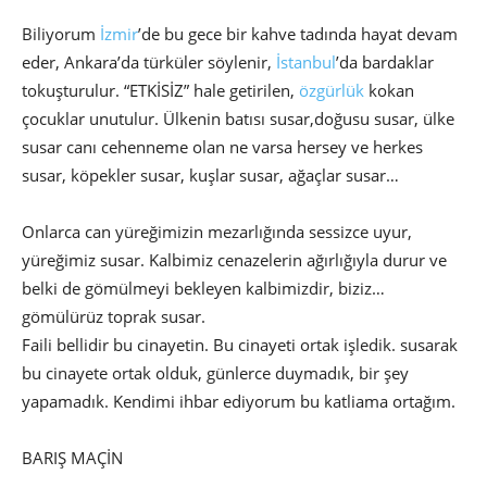
Biliyorum
İzmir
’de bu gece bir kahve tadında hayat devam
eder, Ankara’da türküler söylenir,
İstanbul
’da bardaklar
tokuşturulur. “ETKİSİZ” hale getirilen,
özgürlük
kokan
çocuklar unutulur. Ülkenin batısı susar,doğusu susar, ülke
susar canı cehenneme olan ne varsa hersey ve herkes
susar, köpekler susar, kuşlar susar, ağaçlar susar…
Onlarca can yüreğimizin mezarlığında sessizce uyur,
yüreğimiz susar. Kalbimiz cenazelerin ağırlığıyla durur ve
belki de gömülmeyi bekleyen kalbimizdir, biziz…
gömülürüz toprak susar.
Faili bellidir bu cinayetin. Bu cinayeti ortak işledik. susarak
bu cinayete ortak olduk, günlerce duymadık, bir şey
yapamadık. Kendimi ihbar ediyorum bu katliama ortağım.
BARIŞ MAÇİN