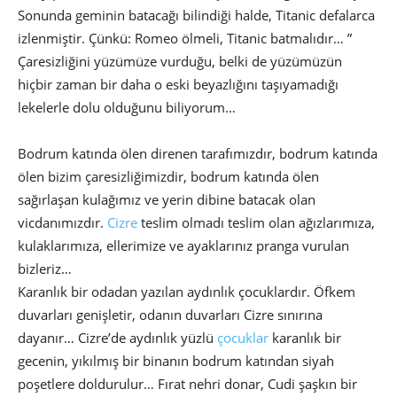
Sonunda geminin batacağı bilindiği halde, Titanic defalarca
izlenmiştir. Çünkü: Romeo ölmeli, Titanic batmalıdır… ”
Çaresizliğini yüzümüze vurduğu, belki de yüzümüzün
hiçbir zaman bir daha o eski beyazlığını taşıyamadığı
lekelerle dolu olduğunu biliyorum…
Bodrum katında ölen direnen tarafımızdır, bodrum katında
ölen bizim çaresizliğimizdir, bodrum katında ölen
sağırlaşan kulağımız ve yerin dibine batacak olan
vicdanımızdır.
Cizre
teslim olmadı teslim olan ağızlarımıza,
kulaklarımıza, ellerimize ve ayaklarınız pranga vurulan
bizleriz…
Karanlık bir odadan yazılan aydınlık çocuklardır. Öfkem
duvarları genişletir, odanın duvarları Cizre sınırına
dayanır… Cizre’de aydınlık yüzlü
çocuklar
karanlık bir
gecenin, yıkılmış bir binanın bodrum katından siyah
poşetlere doldurulur… Fırat nehri donar, Cudi şaşkın bir