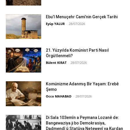
Ebu’l Menuçehr Cami’nin Gerçek Tarihi
Eyüp YALUR
-
28/07/2026
21. Yüzyılda Komünist Parti Nasıl
Örgütlenmeli?
Bülent KIRAT
-
28/07/2026
Komünizme Adanmış Bir Yaşam: Erebê
Şemo
Occo MAHABAD
-
28/07/2026
Di Sala 103emîn a Peymana Lozanê de:
Bangewaziya ji bo Demokrasiya,
Dadmendî û Statûya Neteweyî ya Kurdan