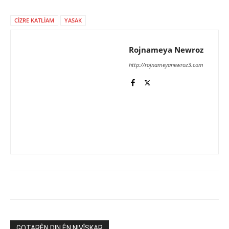
CİZRE KATLİAM
YASAK
Rojnameya Newroz
http://rojnameyanewroz3.com
GOTARÊN DIN ÊN NIVÎSKAR