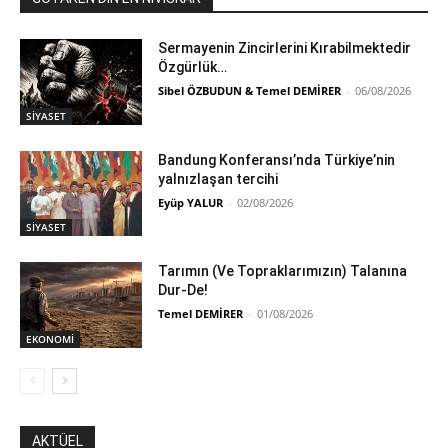
Sermayenin Zincirlerini Kırabilmektedir
Özgürlük…
Sibel ÖZBUDUN & Temel DEMİRER
-
06/08/2026
SİYASET
Bandung Konferansı’nda Türkiye’nin
yalnızlaşan tercihi
Eyüp YALUR
-
02/08/2026
SİYASET
Tarımın (Ve Topraklarımızın) Talanına
Dur-De!
Temel DEMİRER
-
01/08/2026
EKONOMİ
AKTÜEL