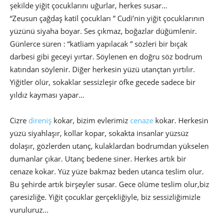
şekilde yiğit çocuklarını uğurlar, herkes susar…
“Zeusun çağdaş katil çocukları ” Cudi’nin yiğit çocuklarının
yüzünü siyaha boyar. Ses çıkmaz, boğazlar düğümlenir.
Günlerce süren : “katliam yapılacak ” sözleri bir bıçak
darbesi gibi geceyi yırtar. Söylenen en doğru söz bodrum
katından söylenir. Diğer herkesin yüzü utançtan yırtılır.
Yiğitler ölür, sokaklar sessizleşir öfke gecede sadece bir
yıldız kayması yapar…
Cizre
direniş
kokar, bizim evlerimiz
cenaze
kokar. Herkesin
yüzü siyahlaşır, kollar kopar, sokakta insanlar yüzsüz
dolaşır, gözlerden utanç, kulaklardan bodrumdan yükselen
dumanlar çıkar. Utanç bedene siner. Herkes artık bir
cenaze kokar. Yüz yüze bakmaz beden utanca teslim olur.
Bu şehirde artık birşeyler susar. Gece ölüme teslim olur,biz
çaresizliğe. Yiğit çocuklar gerçekliğiyle, biz sessizliğimizle
vuruluruz…