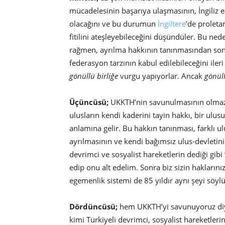
mücadelesinin başarıya ulaşmasının, İngiliz
olacağını ve bu durumun
İngiltere
’de prolet
fitilini ateşleyebileceğini düşündüler. Bu ne
rağmen, ayrılma hakkının tanınmasından so
federasyon tarzının kabul edilebileceğini ile
gönüllü birliğe
vurgu yapıyorlar. Ancak
gönüll
Üçüncüsü;
UKKTH’nin savunulmasının olmazs
ulusların kendi kaderini tayin hakkı, bir ulus
anlamına gelir. Bu hakkın tanınması, farklı ul
ayrılmasının ve kendi bağımsız ulus-devletin
devrimci ve sosyalist hareketlerin dediği gibi
edip onu alt edelim. Sonra biz sizin haklarını
egemenlik sistemi de 85 yıldır aynı şeyi söyl
Dördüncüsü;
hem UKKTH’yi savunuyoruz diye
kimi Türkiyeli devrimci, sosyalist hareketleri