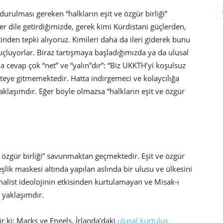
urulması gereken “halkların eşit ve özgür birliği”
er dile getirdiğimizde, gerek kimi Kürdistani güçlerden,
inden tepki alıyoruz. Kimileri daha da ileri giderek bunu
uçluyorlar. Biraz tartışmaya başladığımızda ya da ulusal
evap çok “net” ve “yalın”dır”: “Biz UKKTH’yi koşulsuz
teye gitmemektedir. Hatta indirgemeci ve kolaycılığa
klaşımdır. Eğer böyle olmazsa “halkların eşit ve özgür
e özgür birliği” savunmaktan geçmektedir. Eşit ve özgür
lik maskesi altında yapılan aslında bir ulusu ve ülkesini
malist ideolojinin etkisinden kurtulamayan ve Misak-ı
r yaklaşımdır.
ir ki; Marks ve Engels, İrlanda’daki
ulusal kurtuluş