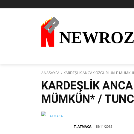
NEWRO
AKTÜEL
KURDÎ
HABER
KÜRDİ
ANASAYFA
KARDEŞLİK ANCAK ÖZGÜRLÜKLE MÜMKÜ
KARDEŞLİK ANCA
MÜMKÜN* / TUN
T. ATMACA
18/11/2015