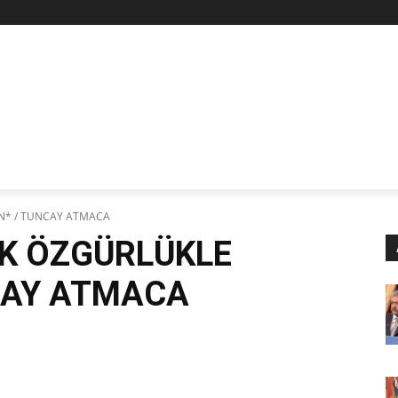
Z
STAN
SİYASET
İŞÇİ-EMEK
KÜLTÜR SANAT
KADI
N* / TUNCAY ATMACA
K ÖZGÜRLÜKLE
CAY ATMACA