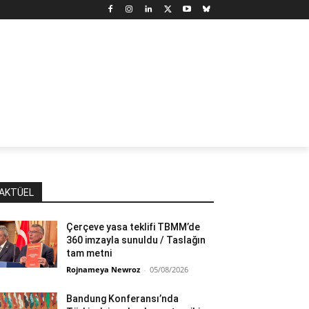
N
DÜNYA
MARX’TAN SEÇMELER
YAZARLAR
YAŞ
AKTÜEL
Çerçeve yasa teklifi TBMM’de
360 imzayla sunuldu / Taslağın
tam metni
Rojnameya Newroz
-
05/08/2026
Bandung Konferansı’nda