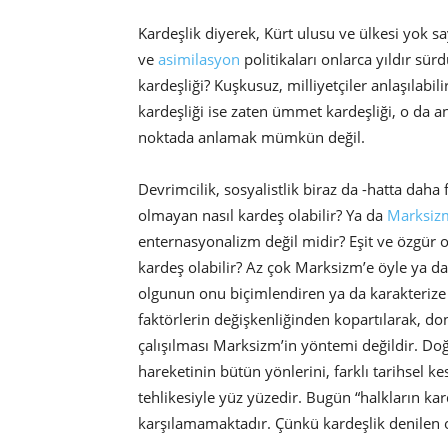
Kardeşlik diyerek, Kürt ulusu ve ülkesi yok 
ve
asimilasyon
politikaları onlarca yıldır s
kardeşliği? Kuşkusuz, milliyetçiler anlaşılabili
kardeşliği ise zaten ümmet kardeşliği, o da an
noktada anlamak mümkün değil.
Devrimcilik, sosyalistlik biraz da -hatta daha f
olmayan nasıl kardeş olabilir? Ya da
Marksiz
enternasyonalizm değil midir? Eşit ve özgür ol
kardeş olabilir? Az çok Marksizm’e öyle ya da 
olgunun onu biçimlendiren ya da karakterize
faktörlerin değişkenliğinden kopartılarak, d
çalışılması Marksizm’in yöntemi değildir. Do
hareketinin bütün yönlerini, farklı tarihsel ke
tehlikesiyle yüz yüzedir. Bugün “halkların ka
karşılamamaktadır. Çünkü kardeşlik denilen 