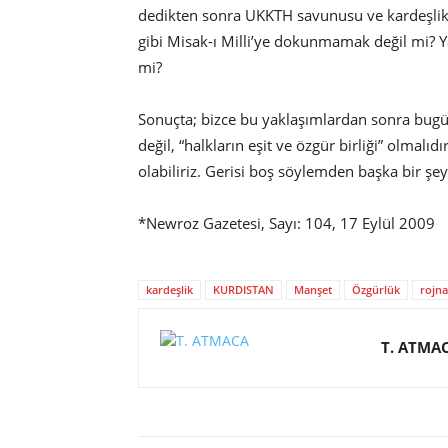
dedikten sonra UKKTH savunusu ve kardeşlik 
gibi Misak-ı Milli’ye dokunmamak değil mi? Y
mi?
Sonuçta; bizce bu yaklaşımlardan sonra bugün 
değil, “halkların eşit ve özgür birliği” olmalı
olabiliriz. Gerisi boş söylemden başka bir şey
*Newroz Gazetesi, Sayı: 104, 17 Eylül 2009
kardeşlik
KURDISTAN
Manşet
Özgürlük
rojn
T. ATMA