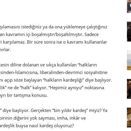
rşılamasını istediğiniz ya da ona yüklemeye çalıştığınız
lan kavramın içi boşalmıştır/boşaltılmıştır. Sadece
yi karşılamaz. Bir süre sonra ise o kavramı kullananlar
ırlar.
esin diline dolanan ve sıkça kullanılan “halkların
çisinden-İslamcısına, liberalinden-devrimci sosyalistine
 açıp söze başlayan “halkların kardeşliği” diye başlıyor.
” ne de “halk” kalıyor. “Hepimiz aynıyız” noktasına
yrı bir tartışma konusu.
z” diye başlıyor. Gerçekten “bin yıldır kardeş” miyiz? Ya
birinin diğerini yok sayması, imha, inkâr ve
rdeşlik buysa nasıl kardeş oluyoruz?