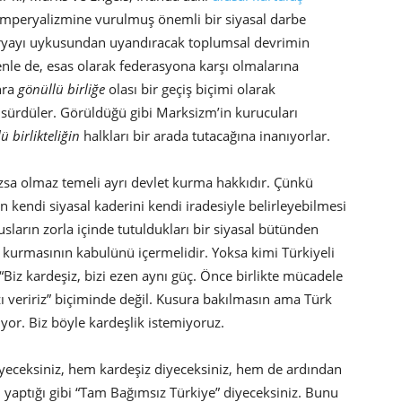
 emperyalizmine vurulmuş önemli bir siyasal darbe
aryayı uykusundan uyandıracak toplumsal devrimin
denle de, esas olarak federasyona karşı olmalarına
nra
gönüllü birliğe
olası bir geçiş biçimi olarak
ri sürdüler. Görüldüğü gibi Marksizm’in kurucuları
ü birlikteliğin
halkları bir arada tutacağına inanıyorlar.
a olmaz temeli ayrı devlet kurma hakkıdır. Çünkü
un kendi siyasal kaderini kendi iradesiyle belirleyebilmesi
usların zorla içinde tutuldukları bir siyasal bütünden
i kurmasının kabulünü içermelidir. Yoksa kimi Türkiyeli
 “Biz kardeşiz, bizi ezen aynı güç. Önce birlikte mücadele
zı veririz” biçiminde değil. Kusura bakılmasın ama Türk
üyor. Biz böyle kardeşlik istemiyoruz.
ceksiniz, hem kardeşiz diyeceksiniz, hem de ardından
n yaptığı gibi “Tam Bağımsız Türkiye” diyeceksiniz. Bunu