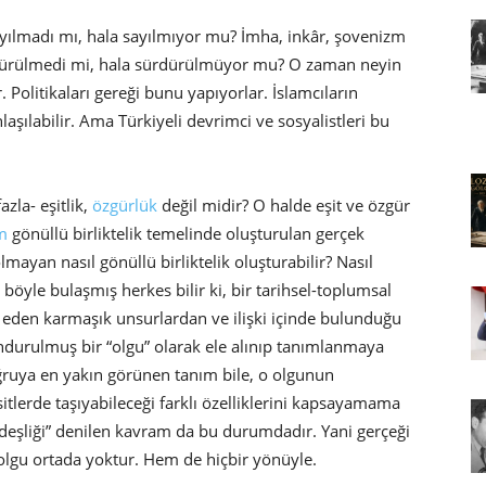
sayılmadı mı, hala sayılmıyor mu? İmha, inkâr, şovenizm
ürdürülmedi mi, hala sürdürülmüyor mu? O zaman neyin
r. Politikaları gereği bunu yapıyorlar. İslamcıların
laşılabilir. Ama Türkiyeli devrimci ve sosyalistleri bu
azla- eşitlik,
özgürlük
değil midir? O halde eşit ve özgür
m
gönüllü birliktelik temelinde oluşturulan gerçek
mayan nasıl gönüllü birliktelik oluşturabilir? Nasıl
böyle bulaşmış herkes bilir ki, bir tarihsel-toplumsal
 eden karmaşık unsurlardan ve ilişki içinde bulunduğu
ondurulmuş bir “olgu” olarak ele alınıp tanımlanmaya
ğruya en yakın görünen tanım bile, o olgunun
sitlerde taşıyabileceği farklı özelliklerini kapsayamama
rdeşliği” denilen kavram da bu durumdadır. Yani gerçeği
olgu ortada yoktur. Hem de hiçbir yönüyle.