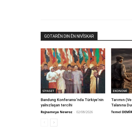
GOTARÊN DIN ÊN NIVÎSKAR
SİYASET
EKONOMİ
Bandung Konferansı’nda Türkiye’nin
Tarımın (Ve
yalnızlaşan tercihi
Talanına Du
Rojnameya Newroz
-
02/08/2026
Temel DEMİ