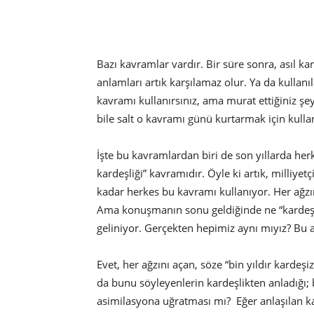
Bazı kavramlar vardır. Bir süre sonra, asıl ka
anlamları artık karşılamaz olur. Ya da kullanı
kavramı kullanırsınız, ama murat ettiğiniz şe
bile salt o kavramı günü kurtarmak için kullan
İşte bu kavramlardan biri de son yıllarda herk
kardeşliği” kavramıdır. Öyle ki artık, milliyet
kadar herkes bu kavramı kullanıyor. Her ağzını
Ama konuşmanın sonu geldiğinde ne “kardeşlik
geliniyor. Gerçekten hepimiz aynı mıyız? Bu a
Evet, her ağzını açan, söze “bin yıldır kardeşi
da bunu söyleyenlerin kardeşlikten anladığı; 
asimilasyona uğratması mı? Eğer anlaşılan ka