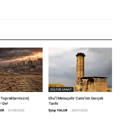
KÜLTÜR SANAT
 Topraklarımızın)
Ebu’l Menuçehr Cami’nin Gerçek
r-De!
Tarihi
RER
-
01/08/2026
Eyüp YALUR
-
28/07/2026