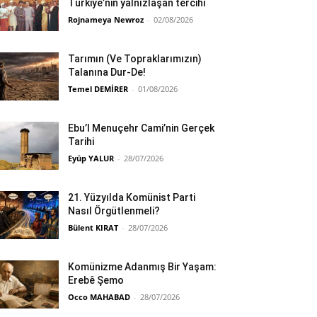
Türkiye’nin yalnızlaşan tercihi
Rojnameya Newroz
-
02/08/2026
Tarımın (Ve Topraklarımızın)
Talanına Dur-De!
Temel DEMİRER
-
01/08/2026
Ebu’l Menuçehr Cami’nin Gerçek
Tarihi
Eyüp YALUR
-
28/07/2026
21. Yüzyılda Komünist Parti
Nasıl Örgütlenmeli?
Bülent KIRAT
-
28/07/2026
Komünizme Adanmış Bir Yaşam:
Erebê Şemo
Occo MAHABAD
-
28/07/2026