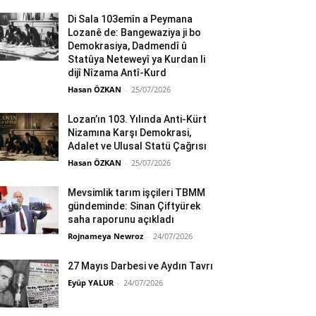
Di Sala 103emîn a Peymana
Lozanê de: Bangewaziya ji bo
Demokrasiya, Dadmendî û
Statûya Neteweyî ya Kurdan li
dijî Nîzama Antî-Kurd
Hasan ÖZKAN
-
25/07/2026
Lozan’ın 103. Yılında Anti-Kürt
Nizamına Karşı Demokrasi,
Adalet ve Ulusal Statü Çağrısı
Hasan ÖZKAN
-
25/07/2026
Mevsimlik tarım işçileri TBMM
gündeminde: Sinan Çiftyürek
saha raporunu açıkladı
Rojnameya Newroz
-
24/07/2026
27 Mayıs Darbesi ve Aydın Tavrı
Eyüp YALUR
-
24/07/2026