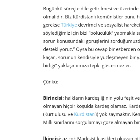
Bugünkü süreçte dile getirilmesi ve üzerinde d
olmalıdır. Biz Kürdistanlı komünistler bunu h
gerekse
Türkiye
devrimci ve sosyalist hareket
söylediğimiz için bizi “bölücülük” yapmakla s
sorun konusundaki görüşlerini sorduğumuzda c
destekliyoruz.” Oysa bu cevap bir ezberden ö
kaçan, sorunun kendisiyle yüzleşmeyen bir ya
birliği” yaklaşımımıza tepki göstermezler.
Çünkü:
Birincisi;
halkların kardeşliğinin yolu “eşit v
olmayan hiçbir koşulda kardeş olamaz. Kardeş
(Kürt ulusu ve
Kürdistan
’ı) yok saymaktır. Ke
Milli sınırlarını sorgulamayı göze almayan bi
İkincisi;
az çok Marksist klasikleri okuyan bil