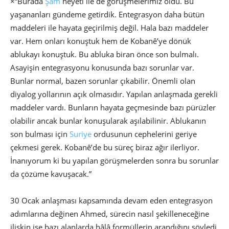
×
“Burada
Şam
heyeti ile de görüşmelerimiz oldu. Bu
yaşananları gündeme getirdik. Entegrasyon daha bütün
maddeleri ile hayata geçirilmiş değil. Hala bazı maddeler
var. Hem onları konuştuk hem de Kobanê’ye dönük
ablukayı konuştuk. Bu abluka biran önce son bulmalı.
Asayişin entegrasyonu konusunda bazı sorunlar var.
Bunlar normal, bazen sorunlar çıkabilir. Önemli olan
diyalog yollarının açık olmasıdır. Yapılan anlaşmada gerekli
maddeler vardı. Bunların hayata geçmesinde bazı pürüzler
olabilir ancak bunlar konuşularak aşılabilinir. Ablukanın
son bulması için
Suriye
ordusunun cephelerini geriye
çekmesi gerek. Kobanê’de bu süreç biraz ağır ilerliyor.
İnanıyorum ki bu yapılan görüşmelerden sonra bu sorunlar
da çözüme kavuşacak.”
30 Ocak anlaşması kapsamında devam eden entegrasyon
adımlarına değinen Ahmed, sürecin nasıl şekilleneceğine
ilişkin ise bazı alanlarda hâlâ formüllerin arandığını söyledi.