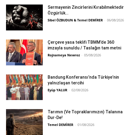
Sermayenin Zincirlerini Kırabilmektedir
Özgürlük…
Sibel ÖZBUDUN & Temel DEMİRER
-
06/08/2026
Çerçeve yasa teklifi TBMM’de 360
imzayla sunuldu / Taslağın tam metni
Rojnameya Newroz
-
05/08/2026
Bandung Konferansı’nda Türkiye’nin
yalnızlaşan tercihi
Eyüp YALUR
-
02/08/2026
Tarımın (Ve Topraklarımızın) Talanına
Dur-De!
Temel DEMİRER
-
01/08/2026