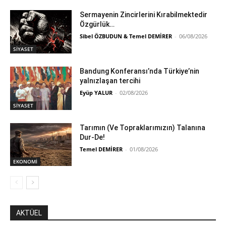
Sermayenin Zincirlerini Kırabilmektedir
Özgürlük…
Sibel ÖZBUDUN & Temel DEMİRER
-
06/08/2026
SİYASET
Bandung Konferansı’nda Türkiye’nin
yalnızlaşan tercihi
Eyüp YALUR
-
02/08/2026
SİYASET
Tarımın (Ve Topraklarımızın) Talanına
Dur-De!
Temel DEMİRER
-
01/08/2026
EKONOMİ
AKTÜEL