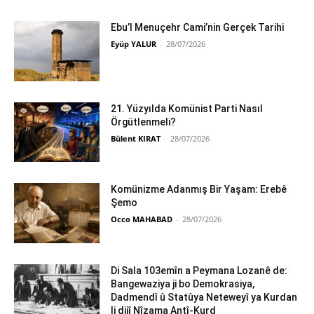
Ebu’l Menuçehr Cami’nin Gerçek Tarihi
Eyüp YALUR
-
28/07/2026
21. Yüzyılda Komünist Parti Nasıl
Örgütlenmeli?
Bülent KIRAT
-
28/07/2026
Komünizme Adanmış Bir Yaşam: Erebê
Şemo
Occo MAHABAD
-
28/07/2026
Di Sala 103emîn a Peymana Lozanê de:
Bangewaziya ji bo Demokrasiya,
Dadmendî û Statûya Neteweyî ya Kurdan
li dijî Nîzama Antî-Kurd