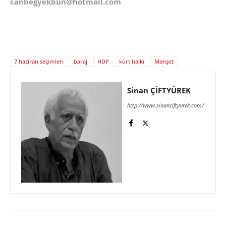
canbegyekbun@hotmail.com
7 haziran seçimleri
baraj
HDP
kürt halkı
Manşet
Sinan ÇİFTYÜREK
http://www.sinanciftyurek.com/