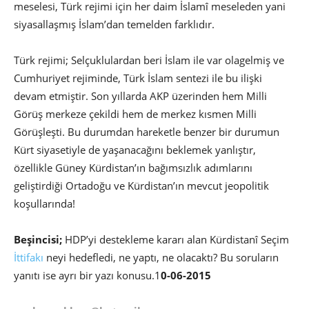
meselesi, Türk rejimi için her daim İslamî meseleden yani
siyasallaşmış İslam’dan temelden farklıdır.
Türk rejimi; Selçuklulardan beri İslam ile var olagelmiş ve
Cumhuriyet rejiminde, Türk İslam sentezi ile bu ilişki
devam etmiştir. Son yıllarda AKP üzerinden hem Milli
Görüş merkeze çekildi hem de merkez kısmen Milli
Görüşleşti. Bu durumdan hareketle benzer bir durumun
Kürt siyasetiyle de yaşanacağını beklemek yanlıştır,
özellikle Güney Kürdistan’ın bağımsızlık adımlarını
geliştirdiği Ortadoğu ve Kürdistan’ın mevcut jeopolitik
koşullarında!
Beşincisi;
HDP’yi destekleme kararı alan Kürdistanî Seçim
İttifakı
neyi hedefledi, ne yaptı, ne olacaktı? Bu soruların
yanıtı ise ayrı bir yazı konusu.1
0-06-2015