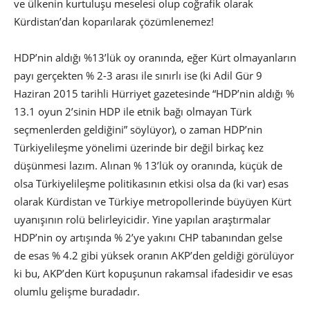
ve ülkenin kurtuluşu meselesi olup coğrafik olarak
Kürdistan’dan koparılarak çözümlenemez!
HDP’nin aldığı %13’lük oy oranında, eğer Kürt olmayanların
payı gerçekten % 2-3 arası ile sınırlı ise (ki Adil Gür 9
Haziran 2015 tarihli Hürriyet gazetesinde “HDP’nin aldığı %
13.1 oyun 2’sinin HDP ile etnik bağı olmayan Türk
seçmenlerden geldiğini” söylüyor), o zaman HDP’nin
Türkiyelileşme yönelimi üzerinde bir değil birkaç kez
düşünmesi lazım. Alınan % 13’lük oy oranında, küçük de
olsa Türkiyelileşme politikasının etkisi olsa da (ki var) esas
olarak Kürdistan ve Türkiye metropollerinde büyüyen Kürt
uyanışının rolü belirleyicidir. Yine yapılan araştırmalar
HDP’nin oy artışında % 2’ye yakını CHP tabanından gelse
de esas % 4.2 gibi yüksek oranın AKP’den geldiği görülüyor
ki bu, AKP’den Kürt kopuşunun rakamsal ifadesidir ve esas
olumlu gelişme buradadır.