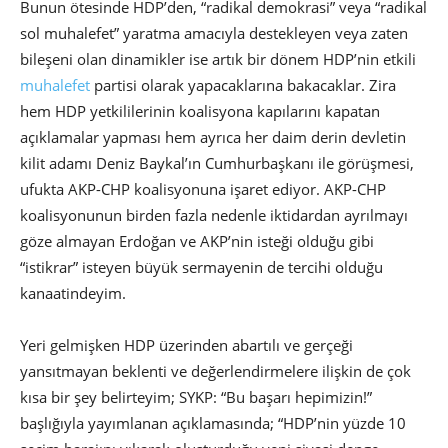
Bunun ötesinde HDP’den, “radikal demokrasi” veya “radikal
sol muhalefet” yaratma amacıyla destekleyen veya zaten
bileşeni olan dinamikler ise artık bir dönem HDP’nin etkili
muhalefet
partisi olarak yapacaklarına bakacaklar. Zira
hem HDP yetkililerinin koalisyona kapılarını kapatan
açıklamalar yapması hem ayrıca her daim derin devletin
kilit adamı Deniz Baykal’ın Cumhurbaşkanı ile görüşmesi,
ufukta AKP-CHP koalisyonuna işaret ediyor. AKP-CHP
koalisyonunun birden fazla nedenle iktidardan ayrılmayı
göze almayan Erdoğan ve AKP’nin isteği olduğu gibi
“istikrar” isteyen büyük sermayenin de tercihi olduğu
kanaatindeyim.
Yeri gelmişken HDP üzerinden abartılı ve gerçeği
yansıtmayan beklenti ve değerlendirmelere ilişkin de çok
kısa bir şey belirteyim; SYKP: “Bu başarı hepimizin!”
başlığıyla yayımlanan açıklamasında; “HDP’nin yüzde 10