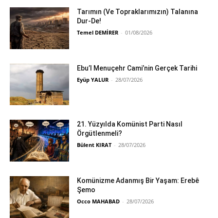
Tarımın (Ve Topraklarımızın) Talanına
Dur-De!
Temel DEMİRER
-
01/08/2026
Ebu’l Menuçehr Cami’nin Gerçek Tarihi
Eyüp YALUR
-
28/07/2026
21. Yüzyılda Komünist Parti Nasıl
Örgütlenmeli?
Bülent KIRAT
-
28/07/2026
Komünizme Adanmış Bir Yaşam: Erebê
Şemo
Occo MAHABAD
-
28/07/2026