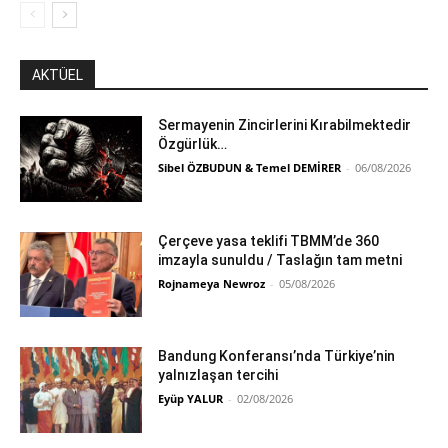
AKTÜEL
Sermayenin Zincirlerini Kırabilmektedir
Özgürlük…
Sibel ÖZBUDUN & Temel DEMİRER
-
06/08/2026
Çerçeve yasa teklifi TBMM’de 360
imzayla sunuldu / Taslağın tam metni
Rojnameya Newroz
-
05/08/2026
Bandung Konferansı’nda Türkiye’nin
yalnızlaşan tercihi
Eyüp YALUR
-
02/08/2026