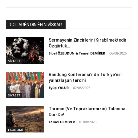
GOTARÊN DIN ÊN NIVÎSKAR
Sermayenin Zincirlerini Kırabilmektedir
Özgürlük…
Sibel ÖZBUDUN & Temel DEMİRER
-
06/08/2026
SİYASET
Bandung Konferansı’nda Türkiye’nin
yalnızlaşan tercihi
Eyüp YALUR
-
02/08/2026
SİYASET
Tarımın (Ve Topraklarımızın) Talanına
Dur-De!
Temel DEMİRER
-
01/08/2026
EKONOMİ