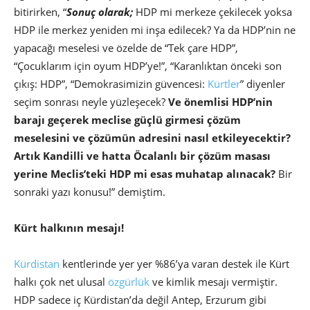
bitirirken, “
Sonuç olarak;
HDP mi merkeze çekilecek yoksa
HDP ile merkez yeniden mi inşa edilecek? Ya da HDP’nin ne
yapacağı meselesi ve özelde de “Tek çare HDP”,
“Çocuklarım için oyum HDP’ye!”, “Karanlıktan önceki son
çıkış: HDP”, “Demokrasimizin güvencesi:
Kürtler
” diyenler
seçim sonrası neyle yüzleşecek?
Ve önemlisi HDP’nin
barajı geçerek meclise güçlü girmesi çözüm
meselesini ve çözümün adresini nasıl etkileyecektir?
Artık Kandilli ve hatta Öcalanlı bir çözüm masası
yerine Meclis’teki HDP mi esas muhatap alınacak?
Bir
sonraki yazı konusu!” demiştim.
Kürt halkının mesajı!
Kürdistan
kentlerinde yer yer %86’ya varan destek ile Kürt
halkı çok net ulusal
özgürlük
ve kimlik mesajı vermiştir.
HDP sadece iç Kürdistan’da değil Antep, Erzurum gibi