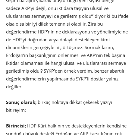
seçim barajını yıkarak oluşturduğu yeni siyasi denge
sadece AKP’yi değil, onu iktidara taşıyan ulusal ve
uluslararası sermayeyi de geriletmiş oldu
”
diyor ki bu ifade
olsa olsa bir iyi dilek temennisi olabilir. Zira bu
değerlendirme HDP’nin ne deklarasyonu ve yönelimiyle ne
de HDP’yi doğrudan veya dolaylı destekleyen kimi
dinamiklerin gerçeğiyle hiç örtüşmez. Sormak lazım,
Erdoğan’ın başkanlığının önlenmesi ve AKP’nin tek başına
iktidar olamaması ile hangi ulusal ve uluslararası sermaye
geriletilmiş oldu!? SYKP’den örnek verdim, benzer abartılı
değerlendirmelerin yapılmasında SYKP’li dostlar yalnız
değiller.
Sonuç olarak;
birkaç noktaya dikkat çekerek yazıyı
bitireyim:
Birincisi;
HDP Kürt halkının ve destekleyenlerin kendisine
sunduğu büyük desteği Erdoğan ve AKP karşıtlığının çok