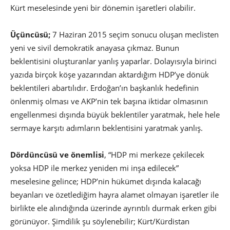
Kürt meselesinde yeni bir dönemin işaretleri olabilir.
Üçüncüsü;
7 Haziran 2015 seçim sonucu oluşan meclisten
yeni ve sivil demokratik anayasa çıkmaz. Bunun
beklentisini oluşturanlar yanlış yaparlar. Dolayısıyla birinci
yazıda birçok köşe yazarından aktardığım HDP’ye dönük
beklentileri abartılıdır. Erdoğan’ın başkanlık hedefinin
önlenmiş olması ve AKP’nin tek başına iktidar olmasının
engellenmesi dışında büyük beklentiler yaratmak, hele hele
sermaye karşıtı adımların beklentisini yaratmak yanlış.
Dördüncüsü ve önemlisi
, “HDP mi merkeze çekilecek
yoksa HDP ile merkez yeniden mi inşa edilecek”
meselesine gelince; HDP’nin hükümet dışında kalacağı
beyanları ve özetlediğim hayra alamet olmayan işaretler ile
birlikte ele alındığında üzerinde ayrıntılı durmak erken gibi
görünüyor. Şimdilik şu söylenebilir; Kürt/Kürdistan