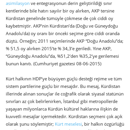
asimilasyon
ve entegrasyonun derin geliştirildiği sınır
kentlerinde bile hatırı sayılır bir oy alırken, AKP tersine
Kürdistan genelinde tümüyle çökmese de çok ciddi oy
kaybetmiştir. AKP’nin Kürdistan’da (Doğu ve Güneydoğu
Anadolu’da) oy oranı bir önceki seçime göre ciddi oranda
düştü. Örneğin; 2011 seçimlerinde AKP “Doğu Anadolu”da;
% 51,5 oy alırken 2015’te % 34,3’e geriledi. Yine AKP,
“Güneydoğu Anadolu”da, %51,2’den %35,2’ye gerilemesi
bunun kanıtı. (Cumhuriyet gazetesi 08-06-2015)
Kürt halkının HDP’ye büyüyen güçlü desteği rejime ve tüm
sistem partilerine güçlü bir mesajdır. Bu mesaj, Kürdistan
illerinde alınan sonuçlar ile coğrafik olarak siyasal statünün
sınırları az çok belirlenirken, İstanbul gibi metropollerde
yaşayan milyonlarca Kürdün kültürel haklarına ilişkin de
kuvvetli mesajlar içermektedir. Kürdistan seçmeni çok açık
olarak şunu söylemiştir;
Kürt meselesi
, bir halkın özgürlüğü