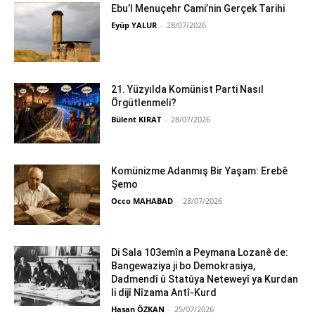
Ebu’l Menuçehr Cami’nin Gerçek Tarihi
Eyüp YALUR
-
28/07/2026
21. Yüzyılda Komünist Parti Nasıl
Örgütlenmeli?
Bülent KIRAT
-
28/07/2026
Komünizme Adanmış Bir Yaşam: Erebê
Şemo
Occo MAHABAD
-
28/07/2026
Di Sala 103emîn a Peymana Lozanê de:
Bangewaziya ji bo Demokrasiya,
Dadmendî û Statûya Neteweyî ya Kurdan
li dijî Nîzama Antî-Kurd
Hasan ÖZKAN
-
25/07/2026