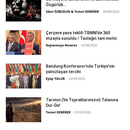
Özgürlük…
Sibel ÖZBUDUN & Temel DEMİRER
-
06/08/2026
Çerçeve yasa teklifi TBMM’de 360
imzayla sunuldu / Taslağın tam metni
Rojnameya Newroz
-
05/08/2026
Bandung Konferansı’nda Türkiye’nin
yalnızlaşan tercihi
Eyüp YALUR
-
02/08/2026
Tarımın (Ve Topraklarımızın) Talanına
Dur-De!
Temel DEMİRER
-
01/08/2026