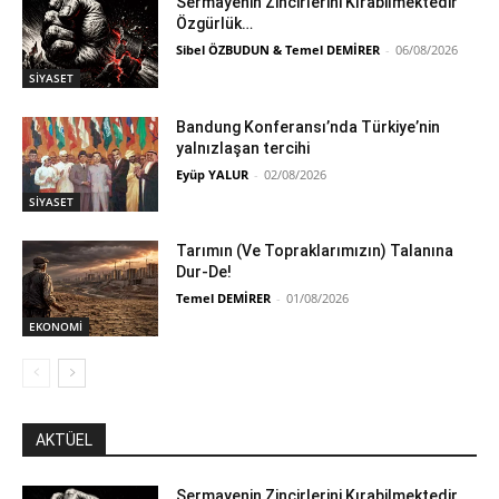
Sermayenin Zincirlerini Kırabilmektedir
Özgürlük…
Sibel ÖZBUDUN & Temel DEMİRER
-
06/08/2026
SİYASET
Bandung Konferansı’nda Türkiye’nin
yalnızlaşan tercihi
Eyüp YALUR
-
02/08/2026
SİYASET
Tarımın (Ve Topraklarımızın) Talanına
Dur-De!
Temel DEMİRER
-
01/08/2026
EKONOMİ
AKTÜEL
Sermayenin Zincirlerini Kırabilmektedir