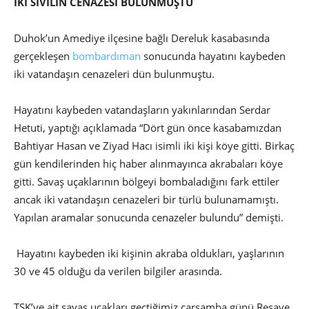
İKİ SİVİLİN CENAZESİ BULUNMUŞTU
Duhok’un Amediye ilçesine bağlı Dereluk kasabasında
gerçekleşen
bombardıman
sonucunda hayatını kaybeden
iki vatandaşın cenazeleri dün bulunmuştu.
Hayatını kaybeden vatandaşların yakınlarından Serdar
Hetuti, yaptığı açıklamada “Dört gün önce kasabamızdan
Bahtiyar Hasan ve Ziyad Hacı isimli iki kişi köye gitti. Birkaç
gün kendilerinden hiç haber alınmayınca akrabaları köye
gitti. Savaş uçaklarının bölgeyi bombaladığını fark ettiler
ancak iki vatandaşın cenazeleri bir türlü bulunamamıştı.
Yapılan aramalar sonucunda cenazeler bulundu” demişti.
Hayatını kaybeden iki kişinin akraba oldukları, yaşlarının
30 ve 45 olduğu da verilen bilgiler arasında.
TSK’ye ait savaş uçakları geçtiğimiz çarşamba günü Reşave