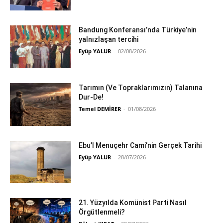
Bandung Konferansı’nda Türkiye’nin
yalnızlaşan tercihi
Eyüp YALUR
-
02/08/2026
Tarımın (Ve Topraklarımızın) Talanına
Dur-De!
Temel DEMİRER
-
01/08/2026
Ebu’l Menuçehr Cami’nin Gerçek Tarihi
Eyüp YALUR
-
28/07/2026
21. Yüzyılda Komünist Parti Nasıl
Örgütlenmeli?