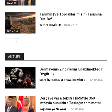
SİYASET
Tarımın (Ve Topraklarımızın) Talanına
Dur-De!
Temel DEMİRER
-
01/08/2026
EKONOMİ
AKTÜEL
Sermayenin Zincirlerini Kırabilmektedir
Özgürlük…
Sibel ÖZBUDUN & Temel DEMİRER
-
06/08/2026
Çerçeve yasa teklifi TBMM’de 360
imzayla sunuldu / Taslağın tam metni
Rojnameya Newroz
-
05/08/2026