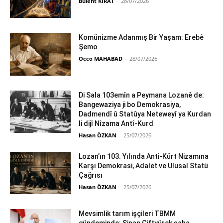
Bülent KIRAT
-
28/07/2026
Komünizme Adanmış Bir Yaşam: Erebê
Şemo
Occo MAHABAD
-
28/07/2026
Di Sala 103emîn a Peymana Lozanê de:
Bangewaziya ji bo Demokrasiya,
Dadmendî û Statûya Neteweyî ya Kurdan
li dijî Nîzama Antî-Kurd
Hasan ÖZKAN
-
25/07/2026
Lozan’ın 103. Yılında Anti-Kürt Nizamına
Karşı Demokrasi, Adalet ve Ulusal Statü
Çağrısı
Hasan ÖZKAN
-
25/07/2026
Mevsimlik tarım işçileri TBMM