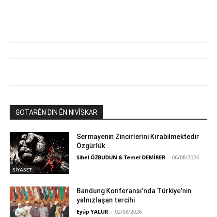
GOTARÊN DIN ÊN NIVÎSKAR
Sermayenin Zincirlerini Kırabilmektedir
Özgürlük…
Sibel ÖZBUDUN & Temel DEMİRER
-
06/08/2026
SİYASET
Bandung Konferansı’nda Türkiye’nin
yalnızlaşan tercihi
Eyüp YALUR
-
02/08/2026