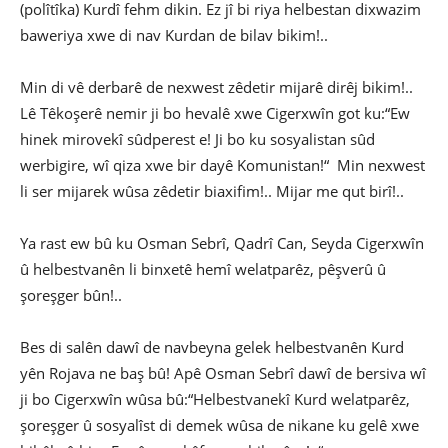
(polîtîka) Kurdî fehm dikin. Ez jî bi riya helbestan dixwazim
baweriya xwe di nav Kurdan de bilav bikim!..
Min di vê derbarê de nexwest zêdetir mijarê dirêj bikim!..
Lê Têkoşerê nemir ji bo hevalê xwe Cigerxwîn got ku:“Ew
hinek mirovekî sûdperest e! Ji bo ku sosyalistan sûd
werbigire, wî qiza xwe bir dayê Komunistan!“ Min nexwest
li ser mijarek wûsa zêdetir biaxifim!.. Mijar me qut birî!..
Ya rast ew bû ku Osman Sebrî, Qadrî Can, Seyda Cigerxwîn
û helbestvanên li binxetê hemî welatparêz, pêşverû û
şoreşger bûn!..
Bes di salên dawî de navbeyna gelek helbestvanên Kurd
yên Rojava ne baş bû! Apê Osman Sebrî dawî de bersiva wî
ji bo Cigerxwîn wûsa bû:“Helbestvanekî Kurd welatparêz,
şoreşger û sosyalîst di demek wûsa de nikane ku gelê xwe