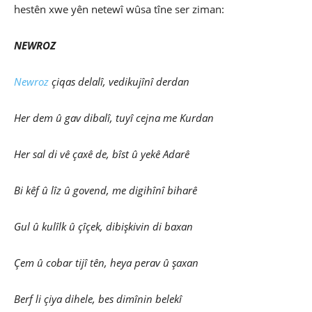
hestên xwe yên netewî wûsa tîne ser ziman:
NEWROZ
Newroz
çiqas delalî, vedikujînî derdan
Her dem û gav dibalî, tuyî cejna me Kurdan
Her sal di vê çaxê de, bîst û yekê Adarê
Bi kêf û lîz û govend, me digihînî biharê
Gul û kulîlk û çîçek, dibişkivin di baxan
Çem û cobar tijî tên, heya perav û şaxan
Berf li çiya dihele, bes dimînin belekî