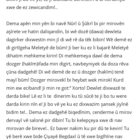
xwe de ez zewicandim!..
Dema apên min yên bi navê Nûrî û Şûkrî bi pir mirovên
aşîrete ve hatin daliqandin, bi wê dozê (dawa) dewleta
dagirker dixwestin min jî di wê rê da têk bibin! Wê demê ez
di girtîgeha Meletyê de bûm! Ji ber ku ez li bajarê Meletyê
dihatim mehkeme kirin! Di mehkemeya dawî de dema
dozger (hakîm)ifada min digirt, navbeyniyek da doza rêva
çûna dadgehê! Di wê demê de ez û dozger (hakîm) tenê
mayî bûm! Dozger mirovekî bi heybet wek mirokî Kurd
min ew eciband! Ji min re got:“ Xorto! Dewlet dixwazê te
darda bike! Lê ez li te dinerim ku tû sûcê te ji bo tu were
darda kirin nîn e! Ji bo vê ye ku ez dixwazim şansek jiyînê
bidim te!.. Dema ez dadgehê biqedînim, cenderme û mirov
dervayî vê salonê pir dibin! Tu bi kelepçeya xwe di nav
mirovan de bireve!.. Ez baver nakim ku pir dû te kevin! Tu
yê berê xwe bide Çiyayê Begdaxî û tê xwe bigîhîne nav