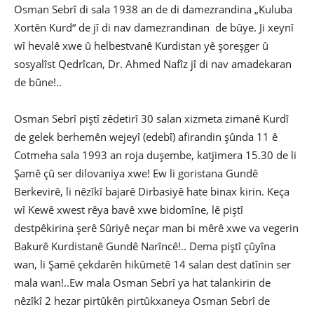
Osman Sebrî di sala 1938 an de di damezrandina „Kuluba
Xortên Kurd“ de jî di nav damezrandinan de bûye. Ji xeynî
wî hevalê xwe û helbestvanê Kurdistan yê şoreşger û
sosyalîst Qedrîcan, Dr. Ahmed Nafîz jî di nav amadekaran
de bûne!..
Osman Sebrî piştî zêdetirî 30 salan xizmeta zimanê Kurdî
de gelek berhemên wejeyî (edebî) afirandin şûnda 11 ê
Cotmeha sala 1993 an roja duşembe, katjimera 15.30 de li
Şamê çû ser dilovaniya xwe! Ew li goristana Gundê
Berkevirê, li nêzîkî bajarê Dirbasiyê hate binax kirin. Keça
wî Kewê xwest rêya bavê xwe bidomîne, lê piştî
destpêkirina şerê Sûriyê neçar man bi mêrê xwe va vegerin
Bakurê Kurdistanê Gundê Narîncê!.. Dema piştî çûyîna
wan, li Şamê çekdarên hikûmetê 14 salan dest datînin ser
mala wan!..Ew mala Osman Sebrî ya hat talankirin de
nêzîkî 2 hezar pirtûkên pirtûkxaneya Osman Sebrî de