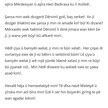
aşîra Mêrdesiyan û aşîra Hecî Bediraxa ku li Kolikê!..
Şansa min wek dozgerê Dêrsimî gotî, baş serket! An jî
dozger (Hakîm) ew şansa ji min re amade kirî bû! Ki dizane?
Mêrxasên wek hekîmê Dêrsimî li dinê jimara wan kêm be
jî, ji wana yek bûyî bû alîkarê min!..
Hêdî çiya û baniyên welat, ji min re bûn xelat!.. Her çiqas di
xortaniya xwe de jî ez bêtirs û serbilind bûm! Lê çiya û
baniyên welat ji wê rojê şûnde îdamê xelasî ji min re bûyî
bû jiyanek nû!.. Min hêdî dixwest ku welatê xwe ez çawa
azad kim!..
Hevalê hêja û hemwelatiyê min! Tê dîsa navê Meletyê û
çîroka min anî bîra min! Ezê li ser hin bûyerên girîng te pê
wan agadar bikim!