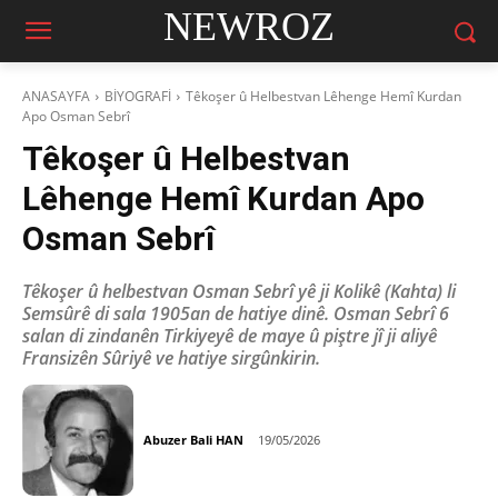
NEWROZ
ANASAYFA
BİYOGRAFİ
Têkoşer û Helbestvan Lêhenge Hemî Kurdan
Apo Osman Sebrî
Têkoşer û Helbestvan
Lêhenge Hemî Kurdan Apo
Osman Sebrî
Têkoşer û helbestvan Osman Sebrî yê ji Kolikê (Kahta) li
Semsûrê di sala 1905an de hatiye dinê. Osman Sebrî 6
salan di zindanên Tirkiyeyê de maye û piştre jî ji aliyê
Fransizên Sûriyê ve hatiye sirgûnkirin.
Abuzer Bali HAN
19/05/2026