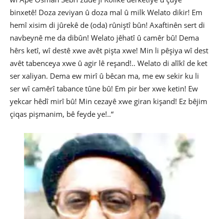
binxetê! Doza zeviyan û doza mal û milk Welato dikir! Em
hemî xisim di jûrekê de (oda) rûniştî bûn! Axaftinên sert di
navbeynê me da dibûn! Welato jêhatî û camêr bû! Dema
hêrs ketî, wî destê xwe avêt pişta xwe! Min li pêşiya wî dest
avêt tabenceya xwe û agir lê reşand!.. Welato di alîkî de ket
ser xaliyan. Dema ew mirî û bêcan ma, me ew sekir ku li
ser wî camêrî tabance tûne bû! Em pir ber xwe ketin! Ew
yekcar hêdî mirî bû! Min cezayê xwe giran kişand! Ez bêjim
çiqas pişmanim, bê feyde ye!..“