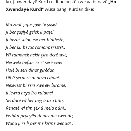
ku, ji xwendayê Kurd re di helbestê xwe ya bi navê „
Ho
Xwendayê Kurd!
“ wûsa bangî Kurdan dike:
Ma zanî çiqas gelê te şaşe?
Ji ber şaşiyê gelek li paşe!
Ji hezar salan ew her bindeste,
Ji ber ku bêvac ramanpereste!..
Wî ramanek nekir çira derê xwe,
Herwekî hefsar êxist serê xwe!
Holê bi serî dihat girêdan,
Dîl û şerpeze di nava cihan!..
Nexwest bi serê xwe ew birame,
Ji lewra heya îro xulame!
Serdarê wî her beg û axa bûn,
Rênasê wî tim şêx û mela bûn!..
Ewbûn peyayên di nav me xwenda,
Wana jî rê li ber me kirine wenda!..