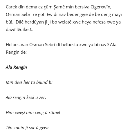
Carek dîn dema ez çûm Şamê min bersiva Cigerxwîn,
Osman Sebrî re got! Ew di nav bêdengîyê de bê deng mayî
bû!.. Dilê herdûyan jî ji bo welatê xwe heya nefesa xwe ya
dawî lêdiket!..
Helbestvan Osman Sebrî di helbesta xwe ya bi navê Ala
Rengîn de:
Ala Rengîn
Min divê her tu bilind bî
Ala rengîn kesk û zer,
Him xweşî him ceng û rûmet
Tên zanîn ji sor û gewr