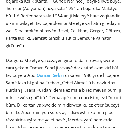
bajaroka Kolik (Kahta) li Gundê Narîncê ji dayika xwe bûye.
Semsûr (Adiyaman) heya sala 1954 an bajaroka Malatyê
bû. 1 ê Berfenbara sala 1954 an ji Meletyê hate veqitandin
û kirin wîlayet. Ew bajarokên bi Meletyê va hatin girêdayin
wek 9 bajarokên bi navên Besni, Çelikhan, Gerger, Gölbaşı,
Kahta (Kolik), Samsat, Sincik û Tut bi Semsûrê va hatin
girêdayîn.
Dadgeha Meletyê ya cezayên giran dida mirovan, wênê
cara yekem Osman Sebrî ji cezayê darxistinê azad kirî bû!
Ew bûyera Apo
Osman Sebrî
di salên 1980’yî de li bajarê
Şamê taxa bi gotina Ereban „Cebel Akrad“ û bi navkirina
Kurdan jî „Taxa Kurdan“ dema ez mala birêz mêvan bûm, ji
min re wûsa gotî bû:“ Dema apên min darxistin, ez hîn xort
bûm. Di xortaniya xwe de min dixwest ku ez efser (subay)
bim! Lê Apên min yên serok aşîr dixwestin ku min ji bo
rêvabirina aşîra me ya bi navê „Mêrdesiyan“ perwerde
bikin! Ji bo vê ye, ez ji dibistanê derxistim û di xortaniya