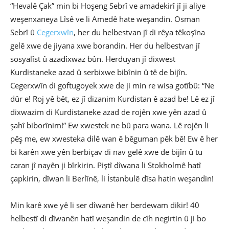
“Hevalê Çak” min bi Hoşeng Sebrî ve amadekirî jî ji aliye
weşenxaneya Lîsê ve li Amedê hate weşandin. Osman
Sebrî û
Cegerxwîn
, her du helbestvan jî di rêya têkoşîna
gelê xwe de jiyana xwe borandin. Her du helbestvan jî
sosyalîst û azadîxwaz bûn. Herduyan jî dixwest
Kurdistaneke azad û serbixwe bibînin û tê de bijîn.
Cegerxwîn di goftugoyek xwe de ji min re wisa gotîbû: “Ne
dûr e! Roj yê bêt, ez jî dizanim Kurdistan ê azad be! Lê ez jî
dixwazim di Kurdistaneke azad de rojên xwe yên azad û
şahî biborînim!” Ew xwestek ne bû para wana. Lê rojên li
pêş me, ew xwesteka dilê wan ê bêguman pêk bê! Ew ê her
bi karên xwe yên berbiçav di nav gelê xwe de bijîn û tu
caran jî nayên ji bîrkirin. Piştî dîwana li Stokholmê hatî
çapkirin, dîwan li Berlînê, li İstanbulê dîsa hatin weşandin!
Min karê xwe yê li ser dîwanê her berdewam dikir! 40
helbestî di dîwanên hatî weşandin de cîh negirtin û ji bo