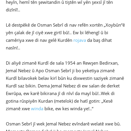
heyîn, hemî tên şewitandin û tiştên wî yên şexsî jî tên
dizînî!..
Lê destpêkê de Osman Sebrî di nav refên xortên „Xoybûn“ê
yên çalak de jî ciyê xwe girtî bû!.. Ew bi lêhengî û bi
camêriya xwe di nav gelê Kurdên
rojava
da baş dihat
nasîn!..
Di aliyê zimanê Kurdî de sala 1954 an Rewşen Bedirxan,
Jemal Nebez û Apo Osman Sebrî ji bo yeketiya zimanê
Kurdî bilavokek belav kirî bûn ku dixwestin saziyek zimanê
Kurdî saz bikin. Dema Jemal Nebez di ew salan de derket
Ewrûpa, ew karê bikirana jî di nîvî da mayî bû!..Wek di
gotina rûspiyên Kurdan (metelok) de hatî gotin: „Kesê
zimanê xwe
winda
bike, ew kes winda ye!..“
Osman Sebrî jî wek Jemal Nebez evîndarê welatê xwe bû.