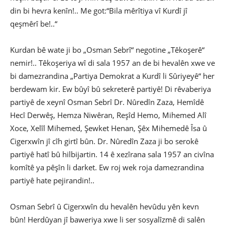
din bi hevra kenîn!.. Me got:“Bila mêrîtiya vî Kurdî jî
qeşmêrî be!..“
Kurdan bê wate ji bo „Osman Sebrî“ negotine „Têkoşerê“
nemir!.. Têkoşeriya wî di sala 1957 an de bi hevalên xwe ve
bi damezrandina „Partiya Demokrat a Kurdî li Sûriyeyê“ her
berdewam kir. Ew bûyî bû sekreterê partiyê! Di rêvaberiya
partiyê de xeynî Osman Sebrî Dr. Nûredîn Zaza, Hemîdê
Hecî Derwêş, Hemza Niwêran, Reşîd Hemo, Mihemed Alî
Xoce, Xelîl Mihemed, Şewket Henan, Şêx Mihemedê Îsa û
Cigerxwîn jî cîh girtî bûn. Dr. Nûredîn Zaza ji bo serokê
partiyê hatî bû hilbijartin. 14 ê xezîrana sala 1957 an civîna
komîtê ya pêşîn li darket. Ew roj wek roja damezrandina
partiyê hate pejirandin!..
Osman Sebrî û Cigerxwîn du hevalên hevûdu yên kevn
bûn! Herdûyan jî baweriya xwe li ser sosyalîzmê di salên