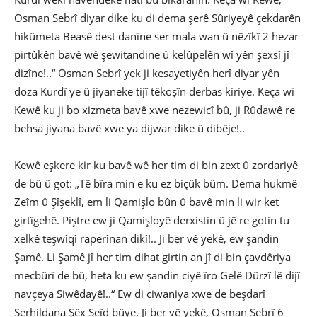
Osman Sebrî diyar dike ku di dema şerê Sûriyeyê çekdarên
hikûmeta Beasê dest danîne ser mala wan û nêzîkî 2 hezar
pirtûkên bavê wê şewitandine û kelûpelên wî yên şexsî jî
dizîne!..“ Osman Sebrî yek ji kesayetiyên herî diyar yên
doza Kurdî ye û jiyaneke tijî têkoşîn derbas kiriye. Keça wî
Kewê ku ji bo xizmeta bavê xwe nezewicî bû, ji Rûdawê re
behsa jiyana bavê xwe ya dijwar dike û dibêje!..
Kewê eşkere kir ku bavê wê her tim di bin zext û zordariyê
de bû û got: „Tê bîra min e ku ez biçûk bûm. Dema hukmê
Zeîm û Şîşeklî, em li Qamişlo bûn û bavê min li wir ket
girtîgehê. Piştre ew ji Qamişloyê derxistin û jê re gotin tu
xelkê teşwîqî raperînan dikî!.. Ji ber vê yekê, ew şandin
Şamê. Li Şamê jî her tim dihat girtin an jî di bin çavdêriya
mecbûrî de bû, heta ku ew şandin ciyê îro Gelê Dûrzî lê dijî
navçeya Siwêdayê!..“ Ew di ciwaniya xwe de beşdarî
Serhildana Şêx Seîd bûye. Ji ber vê yekê, Osman Sebrî 6