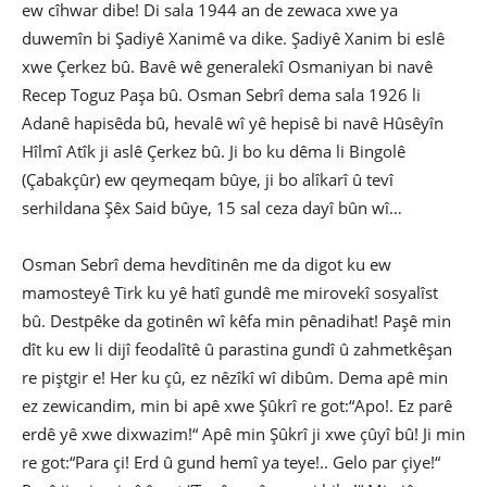
ew cîhwar dibe! Di sala 1944 an de zewaca xwe ya
duwemîn bi Şadiyê Xanimê va dike. Şadiyê Xanim bi eslê
xwe Çerkez bû. Bavê wê generalekî Osmaniyan bi navê
Recep Toguz Paşa bû. Osman Sebrî dema sala 1926 li
Adanê hapisêda bû, hevalê wî yê hepisê bi navê Hûsêyîn
Hîlmî Atîk ji aslê Çerkez bû. Ji bo ku dêma li Bingolê
(Çabakçûr) ew qeymeqam bûye, ji bo alîkarî û tevî
serhildana Şêx Said bûye, 15 sal ceza dayî bûn wî…
Osman Sebrî dema hevdîtinên me da digot ku ew
mamosteyê Tirk ku yê hatî gundê me mirovekî sosyalîst
bû. Destpêke da gotinên wî kêfa min pênadihat! Paşê min
dît ku ew li dijî feodalîtê û parastina gundî û zahmetkêşan
re piştgir e! Her ku çû, ez nêzîkî wî dibûm. Dema apê min
ez zewicandim, min bi apê xwe Şûkrî re got:“Apo!. Ez parê
erdê yê xwe dixwazim!“ Apê min Şûkrî ji xwe çûyî bû! Ji min
re got:“Para çi! Erd û gund hemî ya teye!.. Gelo par çiye!“