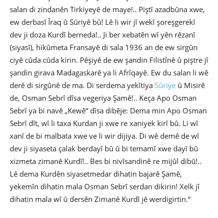
salan di zindanên Tirkiyeyê de maye!.. Piştî azadbûna xwe,
ew derbasî Îraq û Sûriyê bû! Lê li wir jî wekî şoreşgerekî
dev ji doza Kurdî berneda!.. Ji ber xebatên wî yên rêzanî
(siyasî), hikûmeta Fransayê di sala 1936 an de ew sirgûn
ciyê cûda cûda kirin. Pêşiyê de ew şandin Filistînê û piştre jî
şandin girava Madagaskarê ya li Afrîqayê. Ew du salan li wê
derê di sirgûnê de ma. Di serdema yekîtiya
Sûriye
û Misirê
de, Osman Sebrî dîsa vegeriya Şamê!.. Keça Apo Osman
Sebrî ya bi navê „Kewê“ dîsa dibêje: Dema min Apo Osman
Sebrî dît, wî li taxa Kurdan ji xwe re xaniyek kirî bû. Li wî
xanî de bi malbata xwe ve li wir dijiya. Di wê demê de wî
dev ji siyaseta çalak berdayî bû û bi temamî xwe dayî bû
xizmeta zimanê Kurdî!.. Bes bi nivîsandinê re mijûl dibû!..
Lê dema Kurdên siyasetmedar dihatin bajarê Şamê,
yekemîn dihatin mala Osman Sebrî serdan dikirin! Xelk jî
dihatin mala wî û dersên Zimanê Kurdî jê werdigirtin.“