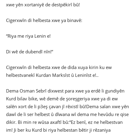
xwe yên xortaniyê de destpêkirî bû!
Cigerxwîn di helbesta xwe ya binavê:
“Riya me riya Lenin e!
Di wê de dubendî nîn!“
Cigerxwîn di helbesta xwe de dida xuya kirin ku ew
helbestvanekî Kurdan Marksîst û Leninîst e!..
Dema Osman Sebrî dixwest para xwe ya erdê li gundiyên
Kurd bilav bike, wê demê de şoreşgeriya xwe ya di ew
salên xort de li p3eş çavan jî rêxistî bû!Dema salan xwe yên
dawî de li ser helbest û dîwana wî dema me hevûdu re qise
dikir. Bi min re wûsa axaftî bû:“Ez benî, ez ne helbestvan
im! Ji ber ku Kurd bi riya helbestan bêtir ji rêzaniya