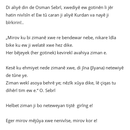
Di aliyê din de Osman Sebrî, xwediyê ew gotinên li jêr
hatin nivîsîn e! Ew tû caran ji aliyê Kurdan va nayê ji
bîrkirin!..
„Mirov ku bi zimanê xwe re bendewar nebe, nikare îdîa
bike ku ew ji welatê xwe hez dike.
Her bêjeyek (her gotinek) kevirekî avahiya ziman e.
Kesê ku ehmiyet nede zimanê xwe, di jîna (Jîyana) netewiyê
de tûne ye.
Ziman wekî asoya behrê ye; nêzîk xûya dike, lê çiqas tu
dihêrî tim ew e.“ O. Sebrî
Helbet ziman ji bo neteweyan tiştê girîng e!
Eger mirov mêjûya xwe nenivîse, mirov kor e!