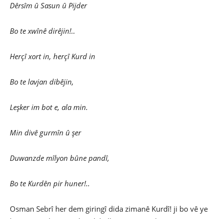
Dêrsîm û Sasun û Pijder
Bo te xwînê dirêjin!..
Herçî xort in, herçî Kurd in
Bo te lavjan dibêjin,
Leşker im bot e, ala min.
Min divê gurmîn û şer
Duwanzde mîlyon bûne pandî,
Bo te Kurdên pir huner!..
Osman Sebrî her dem giringî dida zimanê Kurdî! ji bo vê ye