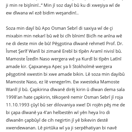
ji min re bişînin!..“ Min jî soz dayî bû ku di xweşiya wî de
ew dîwana wî ezê bidim weşandin!..
Soza min dayî bû Apo Osman Sebrî di saxiya wî de çi
mixabin min nekarî bû wê bi cîh bînim! Bicîh ne anîna wê
ne di deste min de bû! Pêşgotina dîwanê rehmetî Prof. Dr.
Îsmet Şerîf Wanlî bi zimanê Erebî bi tîpên Aramî nivisî bû.
Mamoste Îzedîn Naso wergera wê ya Kurdî bi tîpên Latînî
amade kir. Çapxaneya Apec ya li Stokholmê wergera
pêşgotinê xwestin bi xwe amade bikin. Lê soza min dayibû
Mamoste Naso, ez lê venegerîm. Ew xwesteka Mamoste
Wanlî jî bû. Çapkirina dîwanê dirêj kirin û dîwan dema sala
1998’an hate çapkirin, têkoşerê nemir Osman Sebrî jî roja
11.10.1993 çûyî bû ser dilovaniya xwe! Di rojên pêş me de
bi çapa dîwanê ya 4’an helbestên wî yên heya îro di
dîwanên çapbûyî de cih negirtin jî yê bikevin destê
xwendewanan. Lê pirtûka wî ya ji serpêhatiyan bi navê