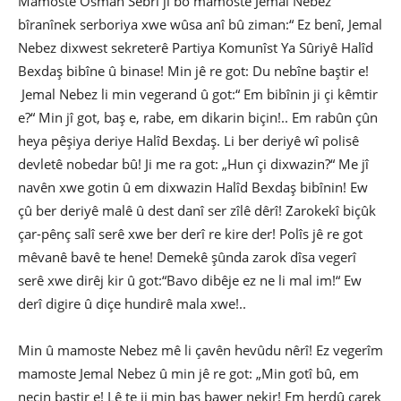
Mamoste Osman Sebrî ji bo mamoste Jemal Nebez
bîranînek serboriya xwe wûsa anî bû ziman:“ Ez benî, Jemal
Nebez dixwest sekreterê Partiya Komunîst Ya Sûriyê Halîd
Bexdaş bibîne û binase! Min jê re got: Du nebîne baştir e!
Jemal Nebez li min vegerand û got:“ Em bibînin ji çi kêmtir
e?“ Min jî got, baş e, rabe, em dikarin biçin!.. Em rabûn çûn
heya pêşiya deriye Halîd Bexdaş. Li ber deriyê wî polisê
devletê nobedar bû! Ji me ra got: „Hun çi dixwazin?“ Me jî
navên xwe gotin û em dixwazin Halîd Bexdaş bibînin! Ew
çû ber deriyê malê û dest danî ser zîlê dêrî! Zarokekî biçûk
çar-pênç salî serê xwe ber derî re kire der! Polîs jê re got
mêvanê bavê te hene! Demekê şûnda zarok dîsa vegerî
serê xwe dirêj kir û got:“Bavo dibêje ez ne li mal im!“ Ew
derî digire û diçe hundirê mala xwe!..
Min û mamoste Nebez mê li çavên hevûdu nêrî! Ez vegerîm
mamoste Jemal Nebez û min jê re got: „Min gotî bû, em
neçin baştir e! Lê te ji min baş bawer nekir! Em herdû carek