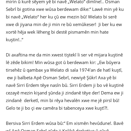
mirin û kurê sêyem yê bi navê „Welato“ dimîne!.. Osman
Sebrî bi gotina xwe wûsa berdewam dike:“ Lawê min yê ku
bi navê „Welato“ her ku çû ew mezin bû! Welato bi serê
xwe di jiyana min de ji min re bû xemûkeser! Ji ber ku ew
xortê hêja wek lêheng bi destê pismamên min hate
kuştin!..“
Di axaftina me da min xwest tiştekî li ser vê mijara kuştinê
lê zêde bikim! Min wûsa got û berdewam kir: „Ew bûyera
tirsehêz û qambax ya Welato di sala 1974’an de hatî kuştî,
ew ji balbeta Apê Osman Sebrî, newiyê Şûkrî Axa yê bi
navê Sirri Erdem têye nasîn bû. Sirri Erdem ji bo vê kuştinê
cezayê mezin kişand şûnda ji zindanê têye der! Dema ew ji
zindanê derketî, min bi rêya hevalên xwe me jê pirsî bû!
Gelo te ji bo çi ew camêra bi tabenceya xwe kuşt!?!.
Bersiva Sirri Erdem wûsa bû:“ Em xismên hevûdune!. Bavê
wî Apê Osman Sebrî zûde ji Kolikê derketiye û çûyê