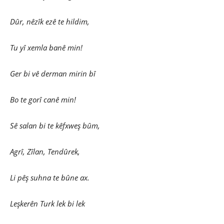
Dûr, nêzîk ezê te hildim,
Tu yî xemla banê min!
Ger bi vê derman mirin bî
Bo te gorî canê min!
Sê salan bi te kêfxweş bûm,
Agrî, Zîlan, Tendûrek,
Li pêş suhna te bûne ax.
Leşkerên Turk lek bi lek