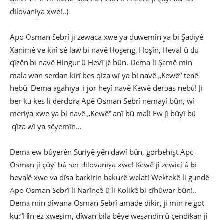
dilovaniya xwe!..)
Apo Osman Sebrî ji zewaca xwe ya duwemîn ya bi Şadiyê
Xanimê ve kirî sê law bi navê Hoşeng, Hoşîn, Heval û du
qîzên bi navê Hingur û Hevî jê bûn. Dema li Şamê min
mala wan serdan kirî bes qiza wî ya bi navê „Kewê“ tenê
hebû! Dema agahiya li jor heyî navê Kewê derbas nebû! Ji
ber ku kes li derdora Apê Osman Sebrî nemayî bûn, wî
meriya xwe ya bi navê „Kewê“ anî bû mal! Ew jî bûyî bû
qîza wî ya sêyemîn…
Dema ew bûyerên Suriyê yên dawî bûn, gorbehişt Apo
Osman jî çûyî bû ser dilovaniya xwe! Kewê jî zewicî û bi
hevalê xwe va dîsa barkirin bakurê welat! Wektekê li gundê
Apo Osman Sebrî li Narîncê û li Kolikê bi cîhûwar bûn!..
Dema min dîwana Osman Sebrî amade dikir, ji min re got
ku:“Hîn ez xweşim, dîwan bila bêye weşandin û çendikan jî