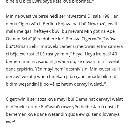
bihêle û biçe Ewrûpaye kêfa xwe biborîne!..“
Min nexwest vê pirsê hêdî ser rawestim! Di sala 1981 an
dema Cigerxwîn li Berlîna Rojava hatî bû Newrozê, ew li
mala me qasî hefteyek bûyî bû mêvan! Min gotina Apê
Osman Sebrî jê re dubere kir! Bersiva Cigerxwîn jî wûsa
bû:“Osman Sebrî mirovekî camêr û mêrxwas e! Ew camêra
çi bêje ew rast e! Lê rastiya min jî heye! Heya îro qasî 40
berhem min nivîsandin! Ji wana du, sê dîwan min li welat
dane çapkirin. Yên mayî hemî destnivîsin! Min xwest ku li
dervayî welat ji wana hinekan ji bo çapê amade bikim û
bidim weşandin! Ji bo vê ez hatim dervayî welat!..“
Cigerxwîn li ser soza xwe mayî bû! Dema hat dervayî welat
di dêmek kurt de 8 dîwanên xwe yên helbestan û qasî 20
berhemên xwe dane weşandin şûda ew çû ser dilovaniya
xwe!..