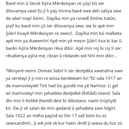
Bavê min û Serok Eşîra Mêrdesiyan zû çûyî bû ser
dilovaniya xwe! Ez jî li paş mirina bavê xwe deh saliya xwe
de sêwî mayî bûm!.. Dayîka min ya ronedî Emîne Xatûn,
piştî ku bavê min çû ser dilovaniya xwe, ew bi apê min
Şûkrî Axayê Mêrdesiyan re zewicî. Dayîka min bû malbeta
apê min ya duwemîn! Apê min yê mezin Şûkrî Axa bi kar û
barên Aşîra Mêrdesiyan rêva dibir. Apê min roj bi roj li ser
rêvaberiya aşîra me, rêzan û rêdanên wê hînî min dikir…
Têkoşerê nemir Osman Sebrî li ser destpêka xwendina xwe
ya seretayî jî ji min re wûsa berdewam kir:“Di sala 1917 an
de mamosteyekî Tirk hatî bû gundê me yê Narînce. Li gel
wî mamosteyî min şehadeta destpêkê (îbtîdaî) sitand. Sala
dîn min li Kolikê (Kextê) dest bi dibistana navîn (rûştiyê)
kir. Ew jî sê salan de min qedand û şehadeta xwe hilgirt.
Sala 1922 an mêha payîzê ez hîn 17 salî bûm ku ez
zewicandim!.. Ji wê jinê sê kur hatin dinê! Ji wana du kur zû