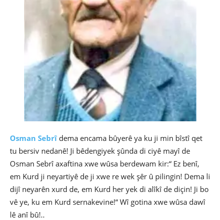
Osman Sebrî
dema encama bûyerê ya ku ji min bîstî qet
tu bersiv nedanê! Ji bêdengiyek şûnda di ciyê mayî de
Osman Sebrî axaftina xwe wûsa berdewam kir:“ Ez benî,
em Kurd ji neyartiyê de ji xwe re wek şêr û pilingin! Dema li
dijî neyarên xurd de, em Kurd her yek di alîkî de diçin! Ji bo
vê ye, ku em Kurd sernakevine!“ Wî gotina xwe wûsa dawî
lê anî bû!..