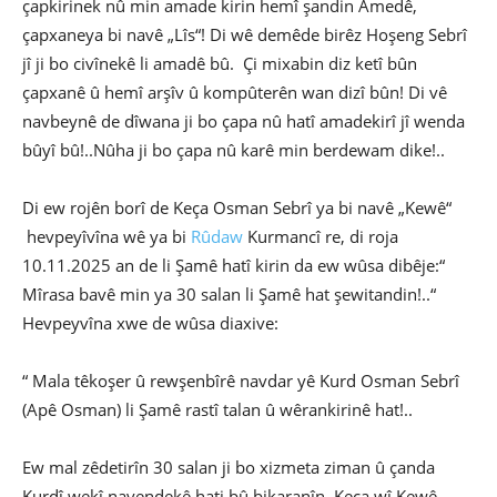
çapkirinek nû min amade kirin hemî şandin Amedê,
çapxaneya bi navê „Lîs“! Di wê demêde birêz Hoşeng Sebrî
jî ji bo civînekê li amadê bû. Çi mixabin diz ketî bûn
çapxanê û hemî arşîv û kompûterên wan dizî bûn! Di vê
navbeynê de dîwana ji bo çapa nû hatî amadekirî jî wenda
bûyî bû!..Nûha ji bo çapa nû karê min berdewam dike!..
Di ew rojên borî de Keça Osman Sebrî ya bi navê „Kewê“
hevpeyîvîna wê ya bi
Rûdaw
Kurmancî re, di roja
10.11.2025 an de li Şamê hatî kirin da ew wûsa dibêje:“
Mîrasa bavê min ya 30 salan li Şamê hat şewitandin!..“
Hevpeyvîna xwe de wûsa diaxive:
“ Mala têkoşer û rewşenbîrê navdar yê Kurd Osman Sebrî
(Apê Osman) li Şamê rastî talan û wêrankirinê hat!..
Ew mal zêdetirîn 30 salan ji bo xizmeta ziman û çanda
Kurdî wekî navendekê hati bû bikaranîn. Keça wî Kewê,