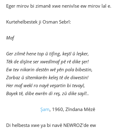
Eger mirov bi zimanê xwe nenivîse ew mirov lal e.
Kurtehelbestek ji Osman Sebrî:
Maf
Ger zilmê hene top û tifing, keştî û leşker,
Têk de dişîne ser xwedîmaf pê rê dike şer!
Ew tev nikarin destên wê yên pola bibestin,
Zorbaz û sîtemkarên keleş tê de diwestin!
Her maf wekî ro nayê veşartin bi tevayî,
Bayek tê, dibe ewrên di reş, zû dike sayî!..
Şam
, 1960, Zîndana Mêzê
Di helbesta xwe ya bi navê NEWROZ’de ew