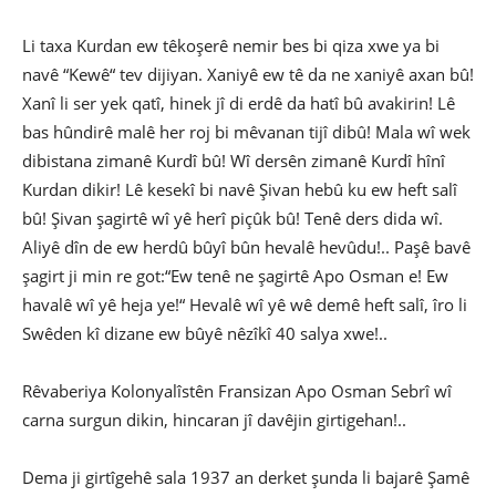
Li taxa Kurdan ew têkoşerê nemir bes bi qiza xwe ya bi
navê “Kewê“ tev dijiyan. Xaniyê ew tê da ne xaniyê axan bû!
Xanî li ser yek qatî, hinek jî di erdê da hatî bû avakirin! Lê
bas hûndirê malê her roj bi mêvanan tijî dibû! Mala wî wek
dibistana zimanê Kurdî bû! Wî dersên zimanê Kurdî hînî
Kurdan dikir! Lê kesekî bi navê Şivan hebû ku ew heft salî
bû! Şivan şagirtê wî yê herî piçûk bû! Tenê ders dida wî.
Aliyê dîn de ew herdû bûyî bûn hevalê hevûdu!.. Paşê bavê
şagirt ji min re got:“Ew tenê ne şagirtê Apo Osman e! Ew
havalê wî yê heja ye!“ Hevalê wî yê wê demê heft salî, îro li
Swêden kî dizane ew bûyê nêzîkî 40 salya xwe!..
Rêvaberiya Kolonyalîstên Fransizan Apo Osman Sebrî wî
carna surgun dikin, hincaran jî davêjin girtigehan!..
Dema ji girtîgehê sala 1937 an derket şunda li bajarê Şamê