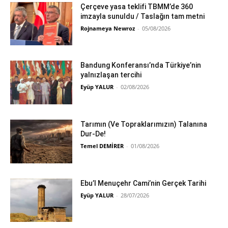
Çerçeve yasa teklifi TBMM’de 360
imzayla sunuldu / Taslağın tam metni
Rojnameya Newroz
-
05/08/2026
Bandung Konferansı’nda Türkiye’nin
yalnızlaşan tercihi
Eyüp YALUR
-
02/08/2026
Tarımın (Ve Topraklarımızın) Talanına
Dur-De!
Temel DEMİRER
-
01/08/2026
Ebu’l Menuçehr Cami’nin Gerçek Tarihi
Eyüp YALUR
-
28/07/2026