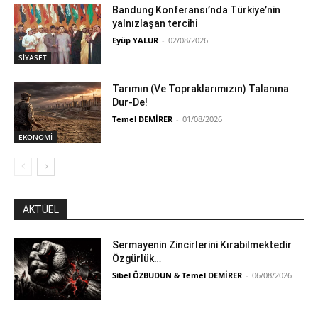
Bandung Konferansı’nda Türkiye’nin
yalnızlaşan tercihi
Eyüp YALUR
-
02/08/2026
SİYASET
Tarımın (Ve Topraklarımızın) Talanına
Dur-De!
Temel DEMİRER
-
01/08/2026
EKONOMİ
AKTÜEL
Sermayenin Zincirlerini Kırabilmektedir
Özgürlük…
Sibel ÖZBUDUN & Temel DEMİRER
-
06/08/2026