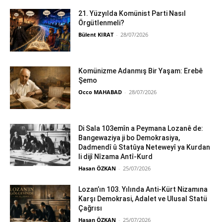
21. Yüzyılda Komünist Parti Nasıl
Örgütlenmeli?
Bülent KIRAT
-
28/07/2026
Komünizme Adanmış Bir Yaşam: Erebê
Şemo
Occo MAHABAD
-
28/07/2026
Di Sala 103emîn a Peymana Lozanê de:
Bangewaziya ji bo Demokrasiya,
Dadmendî û Statûya Neteweyî ya Kurdan
li dijî Nîzama Antî-Kurd
Hasan ÖZKAN
-
25/07/2026
Lozan’ın 103. Yılında Anti-Kürt Nizamına
Karşı Demokrasi, Adalet ve Ulusal Statü
Çağrısı
Hasan ÖZKAN
-
25/07/2026