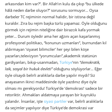
arkasından kim var?”. Bir Allah’ın kulu da çıkıp “bu ülkede
hâlâ neden darbe oluyor?” sorusunu sormuyor… Oysa
darbeler TC rejiminin normal halidir, bir istisna değil
kuraldır. Zira bu rejim başka türlü yapamaz. Öyle olduğunu
görmek için rejimin niteliğine dair birazcık kafa yormak
yeter… Durum öyledir ama her ağzını açan kaşarlanmış
profesyonel politikacı, “konunun uzmanları”, burnundan kıl
aldırmayan ‘siyaset bilimciler’ her şeyi bilen köşe
yazarları,televizyon “yorumcuları”,akademik statünün
gardiyanları, bıkıp-usanmadan,
Türkiye
’nin
“demokratik,
laik, sosyal bir hukuk devleti”
olduğunu söylüyorlar… Eğer
öyle olsaydı belirli aralıklarla darbe yapılır mıydı? Siz
anayasanın ikinci maddesinde öyle yazdınız diye öyle
olması mı gerekiyordu! Türkiye’de ‘demokrasi’ sadece bir
retoriktir. Ahmakları aldatmaya yarayan bir kuyruklu
yalandır. İnsanlar, işte
siyasi partiler
var, belirli aralıklarla
da seçimler yapılıyor diye Türkiye’de demokrasi var