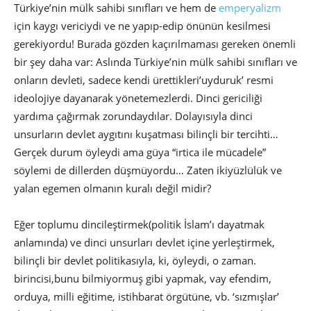
Türkiye’nin mülk sahibi sınıfları ve hem de
emperyalizm
için kaygı vericiydi ve ne yapıp-edip önünün kesilmesi
gerekiyordu! Burada gözden kaçırılmaması gereken önemli
bir şey daha var: Aslında Türkiye’nin mülk sahibi sınıfları ve
onların devleti, sadece kendi ürettikleri’uyduruk’ resmi
ideolojiye dayanarak yönetemezlerdi. Dinci gericiliği
yardıma çağırmak zorundaydılar. Dolayısıyla dinci
unsurların devlet aygıtını kuşatması bilinçli bir tercihti…
Gerçek durum öyleydi ama güya “irtica ile mücadele”
söylemi de dillerden düşmüyordu… Zaten ikiyüzlülük ve
yalan egemen olmanın kuralı değil midir?
Eğer toplumu dincileştirmek(politik İslam’ı dayatmak
anlamında) ve dinci unsurları devlet içine yerleştirmek,
bilinçli bir devlet politikasıyla, ki, öyleydi, o zaman.
birincisi,bunu bilmiyormuş gibi yapmak, vay efendim,
orduya, milli eğitime, istihbarat örgütüne, vb. ‘sızmışlar’