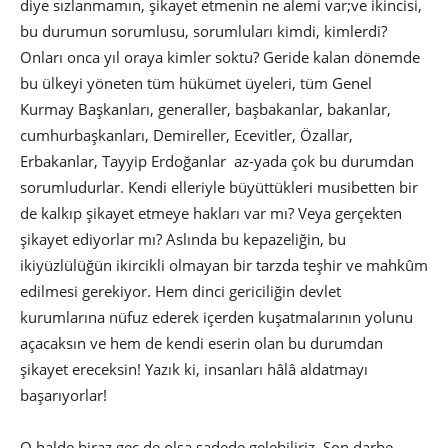
diye sızlanmamın, şikayet etmenin ne alemi var;ve ikincisi,
bu durumun sorumlusu, sorumluları kimdi, kimlerdi?
Onları onca yıl oraya kimler soktu? Geride kalan dönemde
bu ülkeyi yöneten tüm hükümet üyeleri, tüm Genel
Kurmay Başkanları, generaller, başbakanlar, bakanlar,
cumhurbaşkanları, Demireller, Ecevitler, Özallar,
Erbakanlar, Tayyip Erdoğanlar az-yada çok bu durumdan
sorumludurlar. Kendi elleriyle büyüttükleri musibetten bir
de kalkıp şikayet etmeye hakları var mı? Veya gerçekten
şikayet ediyorlar mı? Aslında bu kepazeliğin, bu
ikiyüzlülüğün ikircikli olmayan bir tarzda teşhir ve mahkûm
edilmesi gerekiyor. Hem dinci gericiliğin devlet
kurumlarına nüfuz ederek içerden kuşatmalarının yolunu
açacaksın ve hem de kendi eserin olan bu durumdan
şikayet ereceksin! Yazık ki, insanları hâlâ aldatmayı
başarıyorlar!
O halde biraz geç de olsa sadede gelebiliriz. Son darbe