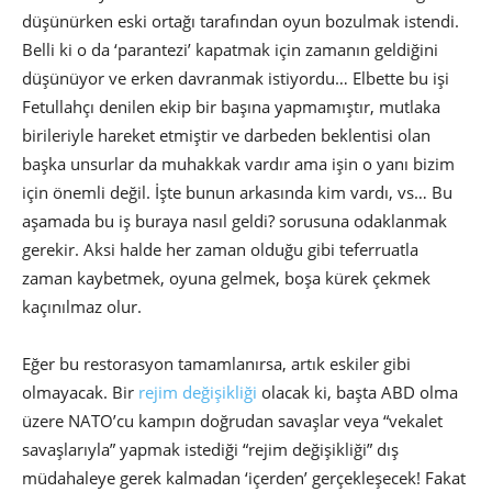
düşünürken eski ortağı tarafından oyun bozulmak istendi.
Belli ki o da ‘parantezi’ kapatmak için zamanın geldiğini
düşünüyor ve erken davranmak istiyordu… Elbette bu işi
Fetullahçı denilen ekip bir başına yapmamıştır, mutlaka
birileriyle hareket etmiştir ve darbeden beklentisi olan
başka unsurlar da muhakkak vardır ama işin o yanı bizim
için önemli değil. İşte bunun arkasında kim vardı, vs… Bu
aşamada bu iş buraya nasıl geldi? sorusuna odaklanmak
gerekir. Aksi halde her zaman olduğu gibi teferruatla
zaman kaybetmek, oyuna gelmek, boşa kürek çekmek
kaçınılmaz olur.
Eğer bu restorasyon tamamlanırsa, artık eskiler gibi
olmayacak. Bir
rejim değişikliği
olacak ki, başta ABD olma
üzere NATO’cu kampın doğrudan savaşlar veya “vekalet
savaşlarıyla” yapmak istediği “rejim değişikliği” dış
müdahaleye gerek kalmadan ‘içerden’ gerçekleşecek! Fakat