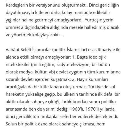
Kardeşlerin bir versiyonunu oluşturmaktı. Dinci gericiliğin
dayatılmasıyla kitleleri daha kolay manipüle edilebilir
yığınlar haline getirmeyi amaçlıyorlardı. Yurttaşın yerini
ümmet aldığında,tebâ aldığında mesele halledilmiş olacak
ve yönetmek kolaylaşacaktı…
Vahâbi-Selefi İslamcılar (politik İslamcılar) esas itibariyle iki
alanda etkili olmayı amaçlıyorlar: 1. Başta ideolojik
niteliktekiler (milli eğitim, radyo-televizyon, bir bütün
olarak medya, kültür, vb) devlet aygıtının tüm kurumlarına
sızarak devleti içerden kuşatmak; 2. Hayır kurumları
aracılığıyla da bir kitle tabanı oluşturmak. Türkiye’de sol
hareketin yükselişe geçip, bu ülkenin tarihinde ilk defa bir
aktör olarak sahneye çıktığı, ‘artık bundan sonra politika
arenasında ben de varım’ dediği 1960’lı, 1970’li yıllarda,
dinci gericilik tüm imkânlar seferber edilerek desteklendi.
Solun bir politik özne olarak sahneye çıkması, hem