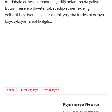
müdahale etmesi zamanının geldiği anlamına da geliyor…
Bütün mesele o davete icabet edip-etmemekle ilgili…
Velhasıl haysiyetli insanlar olarak yaşama iradesini ortaya
koyup-koyamamakla ilgili…
darbe
Fikret Başkaya
restorasyon
Rojnameya Newroz
http://rojnameyanewroz3.com