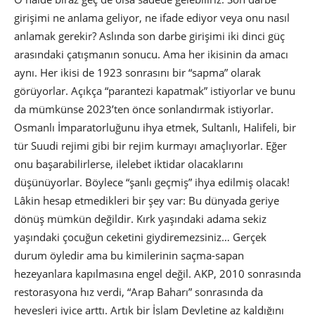
girişimi ne anlama geliyor, ne ifade ediyor veya onu nasıl
anlamak gerekir? Aslında son darbe girişimi iki dinci güç
arasındaki çatışmanın sonucu. Ama her ikisinin da amacı
aynı. Her ikisi de 1923 sonrasını bir “sapma” olarak
görüyorlar. Açıkça “parantezi kapatmak” istiyorlar ve bunu
da mümkünse 2023’ten önce sonlandırmak istiyorlar.
Osmanlı İmparatorluğunu ihya etmek, Sultanlı, Halifeli, bir
tür Suudi rejimi gibi bir rejim kurmayı amaçlıyorlar. Eğer
onu başarabilirlerse, ilelebet iktidar olacaklarını
düşünüyorlar. Böylece “şanlı geçmiş” ihya edilmiş olacak!
Lâkin hesap etmedikleri bir şey var: Bu dünyada geriye
dönüş mümkün değildir. Kırk yaşındaki adama sekiz
yaşındaki çocuğun ceketini giydiremezsiniz… Gerçek
durum öyledir ama bu kimilerinin saçma-sapan
hezeyanlara kapılmasına engel değil. AKP, 2010 sonrasında
restorasyona hız verdi, “Arap Baharı” sonrasında da
hevesleri iyice arttı. Artık bir İslam Devletine az kaldığını