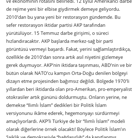
ve ekonominin rotasını belirledi. 12 Eylül Amerikancı darbe
de rejime yeni bir elbise giydirmek demeye geliyordu.
2010’dan bu yana yeni bir restorasyon gündemde. Bu
sefer restorasyon iktidar partisi AKP tarafından
yürütülüyor. 15 Temmuz darbe girişimi, o süreci
hızlandıracaktır. AKP başlarda merkez-sağ bir parti
görüntüsü vermeyi başardı. Fakat, yerini sağlamlaştırdıkça,
özellikle de 2010’dan sonra artık asıl niyetini gizlemeye
gerek duymuyor. AKP’nin iktidara taşınması, ABD’nin ve bir
bütün olarak NATO’cu kampın Orta-Doğu denilen bölgeyi
dizayn etme projesinden bağımsız değildi. Bölgede 1970’li
yıllardan beri iktidarda olan pro-Amerikan, pro-emperyalist
otokrasiler artık gününü doldurmuştu. Onların yerine, ne
demekse “Ilımlı İslam” dedikleri bir Politik İslam
versiyonunu ikâme ederek, hegemonyayı sürdürmeyi
amaçlıyorlardı. AKP’li Türkiye de bir “Ilımlı İslam” modeli
olarak diğerlerine örnek olacaktı! Böylece Politik İslam’ın
‘laiklik ve demokrasiyle “bağdaşırlığı” da kanıtlanmış