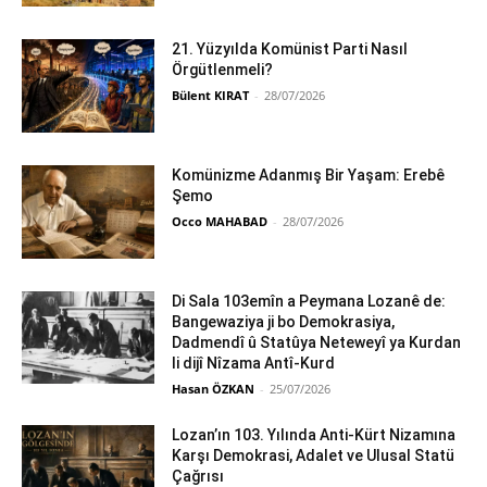
21. Yüzyılda Komünist Parti Nasıl
Örgütlenmeli?
Bülent KIRAT
-
28/07/2026
Komünizme Adanmış Bir Yaşam: Erebê
Şemo
Occo MAHABAD
-
28/07/2026
Di Sala 103emîn a Peymana Lozanê de:
Bangewaziya ji bo Demokrasiya,
Dadmendî û Statûya Neteweyî ya Kurdan
li dijî Nîzama Antî-Kurd
Hasan ÖZKAN
-
25/07/2026
Lozan’ın 103. Yılında Anti-Kürt Nizamına
Karşı Demokrasi, Adalet ve Ulusal Statü
Çağrısı