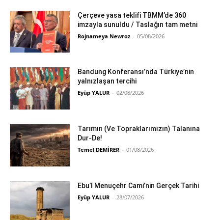
Çerçeve yasa teklifi TBMM’de 360
imzayla sunuldu / Taslağın tam metni
Rojnameya Newroz
-
05/08/2026
Bandung Konferansı’nda Türkiye’nin
yalnızlaşan tercihi
Eyüp YALUR
-
02/08/2026
Tarımın (Ve Topraklarımızın) Talanına
Dur-De!
Temel DEMİRER
-
01/08/2026
Ebu’l Menuçehr Cami’nin Gerçek Tarihi
Eyüp YALUR
-
28/07/2026