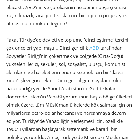
olacaktı. ABD’nin ve şürekasının hesabının boşa çıkması
kaçınılmazdı, zira ‘politik İslam’ın’ bir toplum projesi yok,
olması da mümkün değildir!
Fakat Türkiye’de devleti ve toplumu ‘dincileştirme’ tercihi
çok önceleri yapılmıştı… Dinci gericilik
ABD
tarafından
Sovyetler Birliği’nin çökertmek ve bölgede (Orta-Doğu)
yükselen ilerici, seküler, sol, sosyalist, ulusçu, komünist
akımların ve hareketlerin önünü kesmek için bir ‘dalga
kıran’ işlevi görecekti… Dinci gericiliğin mayalandırılıp-
palazlandığı yer de Suudi Arabistan’dı. Geride kalan
dönemde, İslam’ın Vahabî yorumunun başta bölge ülkeleri
olmak üzere, tüm Müslüman ülkelerde kök salması için on
milyarlarca petro-dolar harcandı ve harcanmaya devam
ediyor. Türkiye’de Vahabiliğin yerleşmesi için, özellikle
1960’lı yıllardan başlayarak sistematik ve kararlı bir
politika yürütüldü. Amaç Türkiye’de Mısırdaki Müslüman