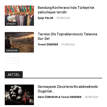
Bandung Konferansı’nda Türkiye’nin
yalnızlaşan tercihi
Eyüp YALUR
-
02/08/2026
SİYASET
Tarımın (Ve Topraklarımızın) Talanına
Dur-De!
Temel DEMİRER
-
01/08/2026
EKONOMİ
AKTÜEL
Sermayenin Zincirlerini Kırabilmektedir
Özgürlük…
Sibel ÖZBUDUN & Temel DEMİRER
-
06/08/2026