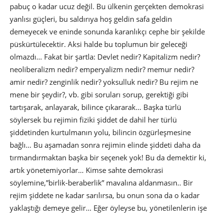
pabuç o kadar ucuz değil. Bu ülkenin gerçekten demokrasi
yanlısı güçleri, bu saldırıya hoş geldin safa geldin
demeyecek ve eninde sonunda karanlıkçı cephe bir şekilde
püskürtülecektir. Aksi halde bu toplumun bir geleceği
olmazdı… Fakat bir şartla: Devlet nedir? Kapitalizm nedir?
neoliberalizm nedir? emperyalizm nedir? memur nedir?
amir nedir? zenginlik nedir? yoksulluk nedir? Bu rejim ne
mene bir şeydir?, vb. gibi soruları sorup, gerektiği gibi
tartışarak, anlayarak, bilince çıkararak… Başka türlü
söylersek bu rejimin fiziki şiddet de dahil her türlü
şiddetinden kurtulmanın yolu, bilincin özgürleşmesine
bağlı… Bu aşamadan sonra rejimin elinde şiddeti daha da
tırmandırmaktan başka bir seçenek yok! Bu da demektir ki,
artık yönetemiyorlar… Kimse sahte demokrasi
söylemine,”birlik-beraberlik” mavalına aldanmasın.. Bir
rejim şiddete ne kadar sarılırsa, bu onun sona da o kadar
yaklaştığı demeye gelir… Eğer öyleyse bu, yönetilenlerin işe