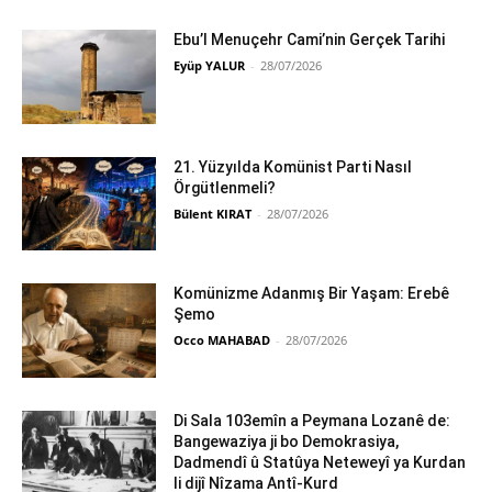
Ebu’l Menuçehr Cami’nin Gerçek Tarihi
Eyüp YALUR
-
28/07/2026
21. Yüzyılda Komünist Parti Nasıl
Örgütlenmeli?
Bülent KIRAT
-
28/07/2026
Komünizme Adanmış Bir Yaşam: Erebê
Şemo
Occo MAHABAD
-
28/07/2026
Di Sala 103emîn a Peymana Lozanê de:
Bangewaziya ji bo Demokrasiya,
Dadmendî û Statûya Neteweyî ya Kurdan
li dijî Nîzama Antî-Kurd