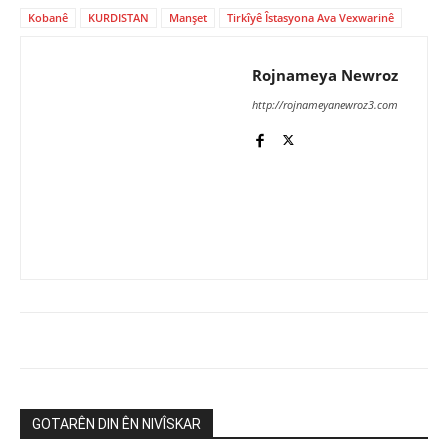
Kobanê
KURDISTAN
Manşet
Tirkîyê Îstasyona Ava Vexwarinê
Rojnameya Newroz
http://rojnameyanewroz3.com
GOTARÊN DIN ÊN NIVÎSKAR