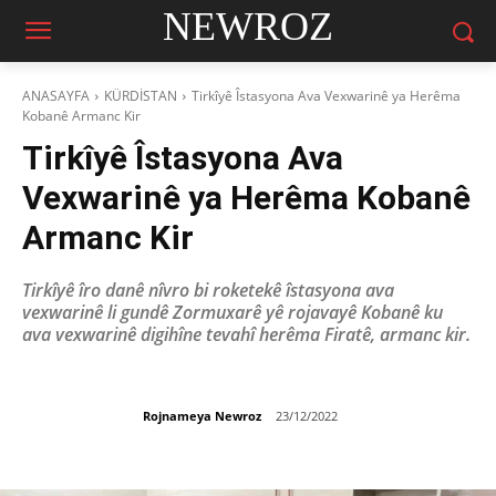
NEWROZ
ANASAYFA
KÜRDİSTAN
Tirkîyê Îstasyona Ava Vexwarinê ya Herêma
Kobanê Armanc Kir
Tirkîyê Îstasyona Ava
Vexwarinê ya Herêma Kobanê
Armanc Kir
Tirkîyê îro danê nîvro bi roketekê îstasyona ava
vexwarinê li gundê Zormuxarê yê rojavayê Kobanê ku
ava vexwarinê digihîne tevahî herêma Firatê, armanc kir.
Rojnameya Newroz
23/12/2022