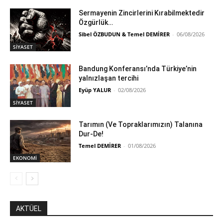
Sermayenin Zincirlerini Kırabilmektedir
Özgürlük…
Sibel ÖZBUDUN & Temel DEMİRER
-
06/08/2026
SİYASET
Bandung Konferansı’nda Türkiye’nin
yalnızlaşan tercihi
Eyüp YALUR
-
02/08/2026
SİYASET
Tarımın (Ve Topraklarımızın) Talanına
Dur-De!
Temel DEMİRER
-
01/08/2026
EKONOMİ
AKTÜEL