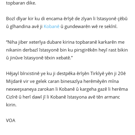
topbaran dike.
Bozî dîyar kir ku di encama êrîşê de zîyan li îstasyonê çêbû
û gîhandina avê ji
Kobanê
û gundewarên wê re sekînî.
“Niha jiber xeterîya dubare kirina topbaranê karkarên me
nikanin derbazî îstasyonê bin ku pirsgirêkên heyî rast bikin
û jinûve îstasyonê têxin xebatê.”
Hêjayî bîrxistinê ye ku ji destpêka êrîşên Tirkîyê yên ji 20ê
Mijdarê vir ve gelek caran binesazîya herêmêyên mîna
nexweşxaneya zarokan li Kobanê û kargeha gazê li herêma
Cizîrê û herî dawî jî li Kobanê îstasyona avê tên armanc
kirin.
VOA