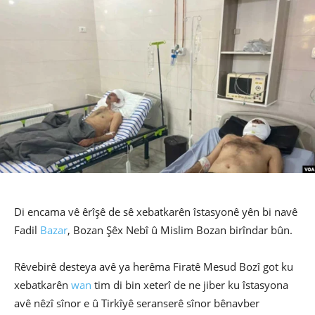
Di encama vê êrîşê de sê xebatkarên îstasyonê yên bi navê
Fadil
Bazar
, Bozan Şêx Nebî û Mislim Bozan birîndar bûn.
Rêvebirê desteya avê ya herêma Firatê Mesud Bozî got ku
xebatkarên
wan
tim di bin xeterî de ne jiber ku îstasyona
avê nêzî sînor e û Tirkîyê seranserê sînor bênavber