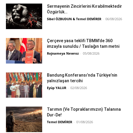
Sermayenin Zincirlerini Kırabilmektedir
Özgürlük…
Sibel ÖZBUDUN & Temel DEMİRER
-
06/08/2026
Çerçeve yasa teklifi TBMM’de 360
imzayla sunuldu / Taslağın tam metni
Rojnameya Newroz
-
05/08/2026
Bandung Konferansı’nda Türkiye’nin
yalnızlaşan tercihi
Eyüp YALUR
-
02/08/2026
Tarımın (Ve Topraklarımızın) Talanına
Dur-De!
Temel DEMİRER
-
01/08/2026