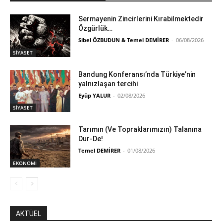
Sermayenin Zincirlerini Kırabilmektedir
Özgürlük…
Sibel ÖZBUDUN & Temel DEMİRER
-
06/08/2026
SİYASET
Bandung Konferansı’nda Türkiye’nin
yalnızlaşan tercihi
Eyüp YALUR
-
02/08/2026
SİYASET
Tarımın (Ve Topraklarımızın) Talanına
Dur-De!
Temel DEMİRER
-
01/08/2026
EKONOMİ
AKTÜEL