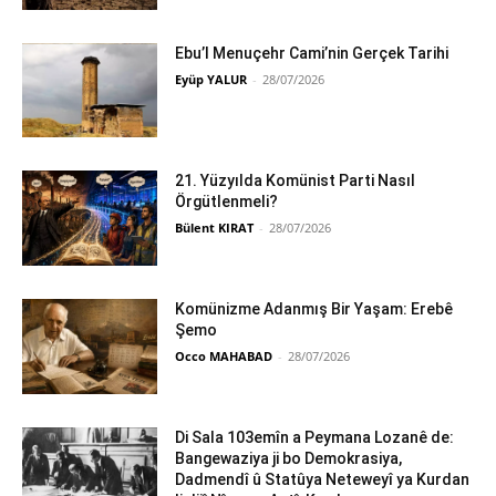
Ebu’l Menuçehr Cami’nin Gerçek Tarihi
Eyüp YALUR
-
28/07/2026
21. Yüzyılda Komünist Parti Nasıl
Örgütlenmeli?
Bülent KIRAT
-
28/07/2026
Komünizme Adanmış Bir Yaşam: Erebê
Şemo
Occo MAHABAD
-
28/07/2026
Di Sala 103emîn a Peymana Lozanê de:
Bangewaziya ji bo Demokrasiya,
Dadmendî û Statûya Neteweyî ya Kurdan