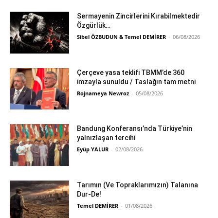
Sermayenin Zincirlerini Kırabilmektedir
Özgürlük…
Sibel ÖZBUDUN & Temel DEMİRER
-
06/08/2026
Çerçeve yasa teklifi TBMM’de 360
imzayla sunuldu / Taslağın tam metni
Rojnameya Newroz
-
05/08/2026
Bandung Konferansı’nda Türkiye’nin
yalnızlaşan tercihi
Eyüp YALUR
-
02/08/2026
Tarımın (Ve Topraklarımızın) Talanına
Dur-De!
Temel DEMİRER
-
01/08/2026