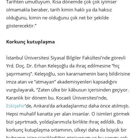
Tarihten umutluyum. Kısa dönemde çok çok iyimser
olmamakla beraber, tarih kimin haklı ya da haksız
olduğunu, kimin ne olduğunu çok net bir şekilde
gösterecektir.”
Korkunç kutuplaşma
İstanbul Üniversitesi Siyasal Bilgiler Fakültesi’nde görevli
Yrd. Doç. Dr. Erhan Keleşoğlu da ihraç edilmesine “hiç
şaşırmamış”. Keleşoğlu, son kararnamenin barış bildirisine
imza atan ve “atmayan” akademisyenleri kapsadığını
vurgulayarak, “Zaten ülke bir kâbusun içerisinden geçiyor.
Karanlık bir dönem bu. Kocaeli Üniversitesi’nde,
Eskişehir
’de, Ankara’da arkadaşlarımız daha önce atılmıştı.
Hepsi muhalif kanatta yer alan insanlar. O isimleri görmek
bizi şaşırtmadı, yoldaşlarımızla birlikte ihraç edildik. Bu
korkunç kutuplaşma ortamının, ülkeyi daha da büyük bir
buhranın içine sürüklediğini görüyorum ve bu canımı çok