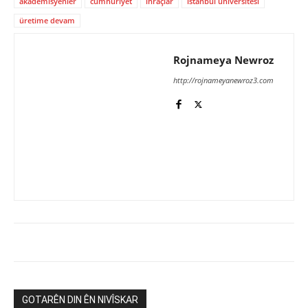
akademisyenler
cumhuriyet
ihraçlar
istanbul üniversitesi
üretime devam
Rojnameya Newroz
http://rojnameyanewroz3.com
GOTARÊN DIN ÊN NIVÎSKAR