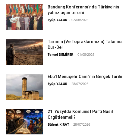
Bandung Konferansı’nda Türkiye’nin
yalnızlaşan tercihi
Eyüp YALUR
-
02/08/2026
Tarımın (Ve Topraklarımızın) Talanına
Dur-De!
Temel DEMİRER
-
01/08/2026
Ebu’l Menuçehr Cami’nin Gerçek Tarihi
Eyüp YALUR
-
28/07/2026
21. Yüzyılda Komünist Parti Nasıl
Örgütlenmeli?
Bülent KIRAT
-
28/07/2026