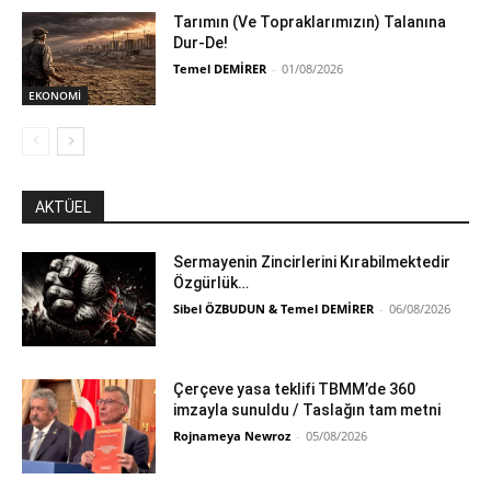
Tarımın (Ve Topraklarımızın) Talanına
Dur-De!
Temel DEMİRER
-
01/08/2026
EKONOMİ
AKTÜEL
Sermayenin Zincirlerini Kırabilmektedir
Özgürlük…
Sibel ÖZBUDUN & Temel DEMİRER
-
06/08/2026
Çerçeve yasa teklifi TBMM’de 360
imzayla sunuldu / Taslağın tam metni
Rojnameya Newroz
-
05/08/2026