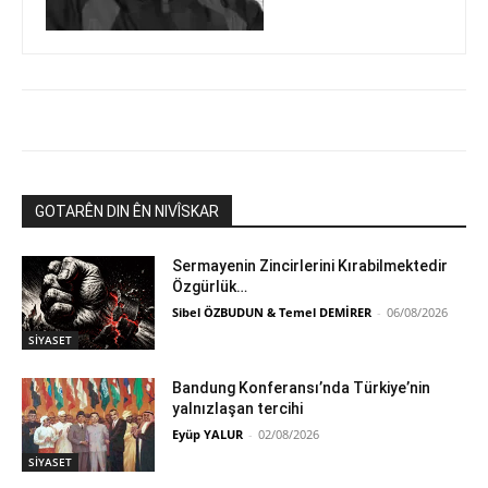
GOTARÊN DIN ÊN NIVÎSKAR
Sermayenin Zincirlerini Kırabilmektedir
Özgürlük…
Sibel ÖZBUDUN & Temel DEMİRER
-
06/08/2026
SİYASET
Bandung Konferansı’nda Türkiye’nin
yalnızlaşan tercihi
Eyüp YALUR
-
02/08/2026
SİYASET