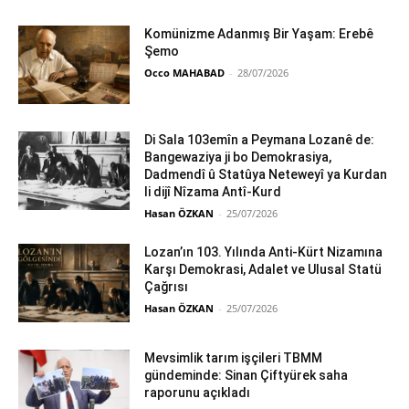
Komünizme Adanmış Bir Yaşam: Erebê
Şemo
Occo MAHABAD
-
28/07/2026
Di Sala 103emîn a Peymana Lozanê de:
Bangewaziya ji bo Demokrasiya,
Dadmendî û Statûya Neteweyî ya Kurdan
li dijî Nîzama Antî-Kurd
Hasan ÖZKAN
-
25/07/2026
Lozan’ın 103. Yılında Anti-Kürt Nizamına
Karşı Demokrasi, Adalet ve Ulusal Statü
Çağrısı
Hasan ÖZKAN
-
25/07/2026
Mevsimlik tarım işçileri TBMM
gündeminde: Sinan Çiftyürek saha
raporunu açıkladı