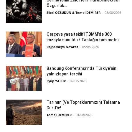
Sermayenin Zincirlerini Kırabilmektedir
Özgürlük…
Sibel ÖZBUDUN & Temel DEMİRER
-
06/08/2026
Çerçeve yasa teklifi TBMM’de 360
imzayla sunuldu / Taslağın tam metni
Rojnameya Newroz
-
05/08/2026
Bandung Konferansı’nda Türkiye’nin
yalnızlaşan tercihi
Eyüp YALUR
-
02/08/2026
Tarımın (Ve Topraklarımızın) Talanına
Dur-De!
Temel DEMİRER
-
01/08/2026