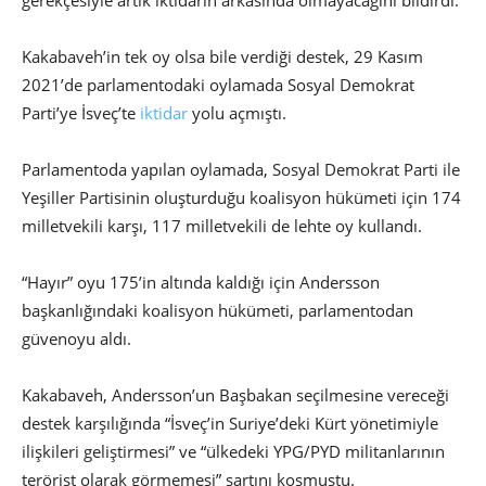
gerekçesiyle artık iktidarın arkasında olmayacağını bildirdi.
Kakabaveh’in tek oy olsa bile verdiği destek, 29 Kasım
2021’de parlamentodaki oylamada Sosyal Demokrat
Parti’ye İsveç’te
iktidar
yolu açmıştı.
Parlamentoda yapılan oylamada, Sosyal Demokrat Parti ile
Yeşiller Partisinin oluşturduğu koalisyon hükümeti için 174
milletvekili karşı, 117 milletvekili de lehte oy kullandı.
“Hayır” oyu 175’in altında kaldığı için Andersson
başkanlığındaki koalisyon hükümeti, parlamentodan
güvenoyu aldı.
Kakabaveh, Andersson’un Başbakan seçilmesine vereceği
destek karşılığında “İsveç’in Suriye’deki Kürt yönetimiyle
ilişkileri geliştirmesi” ve “ülkedeki YPG/PYD militanlarının
terörist olarak görmemesi” şartını koşmuştu.