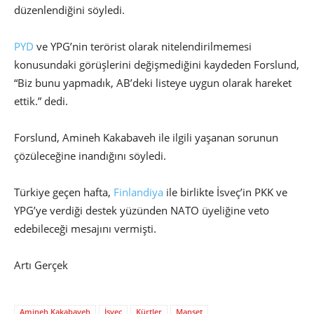
düzenlendiğini söyledi.
PYD
ve YPG’nin terörist olarak nitelendirilmemesi
konusundaki görüşlerini değişmediğini kaydeden Forslund,
“Biz bunu yapmadık, AB’deki listeye uygun olarak hareket
ettik.” dedi.
Forslund, Amineh Kakabaveh ile ilgili yaşanan sorunun
çözüleceğine inandığını söyledi.
Türkiye geçen hafta,
Finlandiya
ile birlikte İsveç’in PKK ve
YPG’ye verdiği destek yüzünden NATO üyeliğine veto
edebileceği mesajını vermişti.
Artı Gerçek
Amineh Kakabaveh
İsveç
Kürtler
Manşet