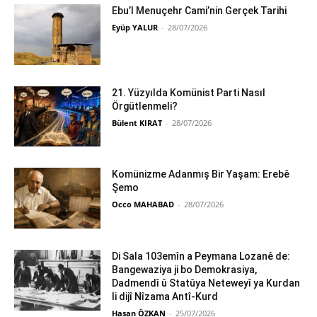
Ebu’l Menuçehr Cami’nin Gerçek Tarihi
Eyüp YALUR
-
28/07/2026
21. Yüzyılda Komünist Parti Nasıl
Örgütlenmeli?
Bülent KIRAT
-
28/07/2026
Komünizme Adanmış Bir Yaşam: Erebê
Şemo
Occo MAHABAD
-
28/07/2026
Di Sala 103emîn a Peymana Lozanê de:
Bangewaziya ji bo Demokrasiya,
Dadmendî û Statûya Neteweyî ya Kurdan
li dijî Nîzama Antî-Kurd
Hasan ÖZKAN
-
25/07/2026