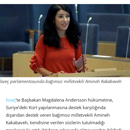
İsveç parlamentosunda bağımsız milletvekili Amineh Kakabaveh
İsveç
’te Başbakan Magdalena Andersson hükümetine,
Suriye’deki Kürt yapılanmasına destek karşılığında
dışarıdan destek veren bağımsız milletvekili Amineh
Kakabaveh, kendisine verilen sözlerin tutulmadığı