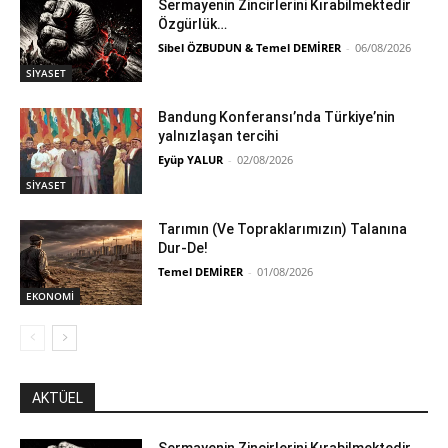
Sermayenin Zincirlerini Kırabilmektedir
Özgürlük…
Sibel ÖZBUDUN & Temel DEMİRER
-
06/08/2026
SİYASET
Bandung Konferansı’nda Türkiye’nin
yalnızlaşan tercihi
Eyüp YALUR
-
02/08/2026
SİYASET
Tarımın (Ve Topraklarımızın) Talanına
Dur-De!
Temel DEMİRER
-
01/08/2026
EKONOMİ
AKTÜEL