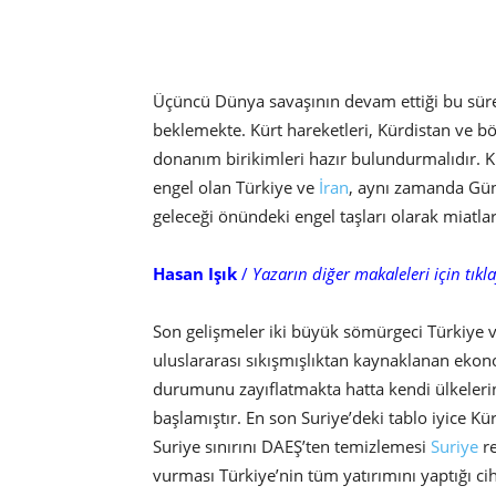
Üçüncü Dünya savaşının devam ettiği bu süre
beklemekte. Kürt hareketleri, Kürdistan ve böl
donanım birikimleri hazır bulundurmalıdır. 
engel olan Türkiye ve
İran
, aynı zamanda Güne
geleceği önündeki engel taşları olarak miatla
Hasan Işık
/
Yazarın diğer makaleleri için tıkla
Son gelişmeler iki büyük sömürgeci Türkiye ve
uluslararası sıkışmışlıktan kaynaklanan ekon
durumunu zayıflatmakta hatta kendi ülkeleri
başlamıştır. En son Suriye’deki tablo iyice Kü
Suriye sınırını DAEŞ’ten temizlemesi
Suriye
re
vurması Türkiye’nin tüm yatırımını yaptığı ci