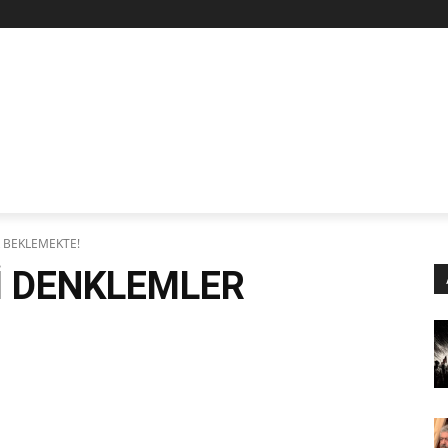
Z
STAN
SİYASET
İŞÇİ-EMEK
KÜLTÜR SANAT
KADI
R BEKLEMEKTE!
İ DENKLEMLER