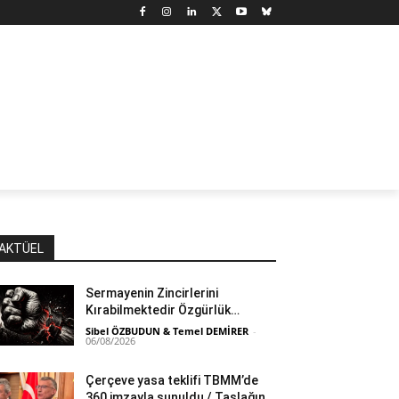
N
DÜNYA
MARX’TAN SEÇMELER
YAZARLAR
YAŞ
AKTÜEL
Sermayenin Zincirlerini
Kırabilmektedir Özgürlük…
Sibel ÖZBUDUN & Temel DEMİRER
-
06/08/2026
Çerçeve yasa teklifi TBMM’de
360 imzayla sunuldu / Taslağın