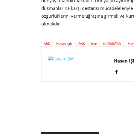
dünyayı utandırmaktadır. Dünya bu ayıbı ka
düşmanlarına karşı destansı mücadeleleriyle bi
özgürlüklerini verme uğraşına girmeli ve Kürt
olmalıdır.
ABD
Hasan Işık
IRAK
iran
KURDISTAN
Man
Hasan IŞ