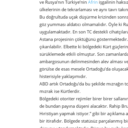
ve Rusya’nın Türkiye’nin
Afrin
işgalinin haksı
ülkelerinin de tekrarlaması ve aynı tavrı takı
Bu doğrultuda uçak düşürme krizinden sonra R
göz yumması aldatıcı olmamalıdır. Öyle ki R
uygulamaktadır. En son TC destekli cihatçılara
Astana projesinin çöktüğünü göstermektedir. 
çıkarılabilir. Elbette ki bölgedeki Kürt güçler
sürüklemede etkili olmuştur. Son zamanlarda
ambargosunun delinmesinden alev alması ve 
görülse de esas mesele Ortadoğu’da oluşacak 
histerisiyle yaklaşımıdır.
ABD artık Ortadoğu’da bu şekilde mızrağın t
mızrak ise Kürtlerdir.
Bölgedeki otoriter rejimler birer birer sallan
de bundan payına düşeni alacaktır. Rahip Bru
Hıristiyan yapmak istiyor.” gibi bir açıklama
bir itirafıdır. Bölgede statüsüz parçalanmış b