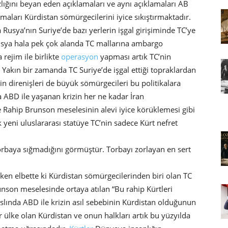
zlığını beyan eden açıklamaları ve aynı açıklamaları AB
nmaları Kürdistan sömürgecilerini iyice sıkıştırmaktadır.
usya’nın Suriye’de bazı yerlerin işgal girişiminde TC’ye
usya hala pek çok alanda TC mallarına ambargo
 rejim ile birlikte
operasyon
yapması artık TC’nin
Yakın bir zamanda TC Suriye’de işgal ettiği topraklardan
inin direnişleri de büyük sömürgecileri bu politikalara
 ABD ile yaşanan krizin her ne kadar İran
Rahip Brunson meselesinin alevi iyice körüklemesi gibi
yeni uluslararası statüye TC’nin sadece Kürt nefret
orbaya sığmadığını görmüştür. Torbayı zorlayan en sert
ırken elbette ki Kürdistan sömürgecilerinden biri olan TC
nson meselesinde ortaya atılan “Bu rahip Kürtleri
 aslında ABD ile krizin asıl sebebinin Kürdistan olduğunun
ir ülke olan Kürdistan ve onun halkları artık bu yüzyılda