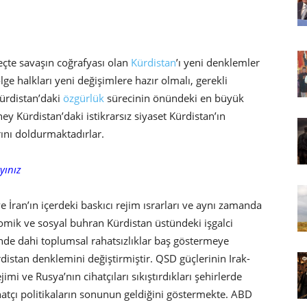
çte savaşın coğrafyası olan
Kürdistan
’ı yeni denklemler
ge halkları yeni değişimlere hazır olmalı, gerekli
Kürdistan’daki
özgürlük
sürecinin önündeki en büyük
y Kürdistan’daki istikrarsız siyaset Kürdistan’ın
rını doldurmaktadırlar.
yınız
 İran’ın içerdeki baskıcı rejim ısrarları ve aynı zamanda
omik ve sosyal buhran Kürdistan üstündeki işgalci
nde dahi toplumsal rahatsızlıklar baş göstermeye
rdistan denklemini değiştirmiştir. QSD güçlerinin Irak-
jimi ve Rusya’nın cihatçıları sıkıştırdıkları şehirlerde
hatçı politikaların sonunun geldiğini göstermekte. ABD