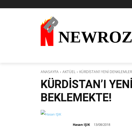
NEWRO
AKTÜEL
KURDÎ
HABER
KÜRDİ
ANASAYFA
AKTÜEL
KÜRDİSTAN’I YENİ DENKLEMLE
KÜRDİSTAN’I YEN
BEKLEMEKTE!
Hasan IŞIK
13/08/2018