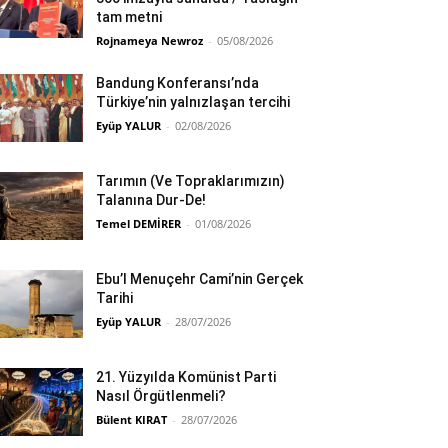
tam metni
Rojnameya Newroz
-
05/08/2026
Bandung Konferansı’nda
Türkiye’nin yalnızlaşan tercihi
Eyüp YALUR
-
02/08/2026
Tarımın (Ve Topraklarımızın)
Talanına Dur-De!
Temel DEMİRER
-
01/08/2026
Ebu’l Menuçehr Cami’nin Gerçek
Tarihi
Eyüp YALUR
-
28/07/2026
21. Yüzyılda Komünist Parti
Nasıl Örgütlenmeli?
Bülent KIRAT
-
28/07/2026