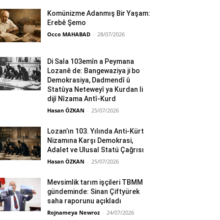
Komünizme Adanmış Bir Yaşam:
Erebê Şemo
Occo MAHABAD
-
28/07/2026
Di Sala 103emîn a Peymana
Lozanê de: Bangewaziya ji bo
Demokrasiya, Dadmendî û
Statûya Neteweyî ya Kurdan li
dijî Nîzama Antî-Kurd
Hasan ÖZKAN
-
25/07/2026
Lozan’ın 103. Yılında Anti-Kürt
Nizamına Karşı Demokrasi,
Adalet ve Ulusal Statü Çağrısı
Hasan ÖZKAN
-
25/07/2026
Mevsimlik tarım işçileri TBMM
gündeminde: Sinan Çiftyürek
saha raporunu açıkladı
Rojnameya Newroz
-
24/07/2026