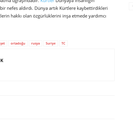
patma uğraşındadır.
Kürtler
Dünyaya insanlığın
r nefes aldırdı. Dünya artık Kürtlere kaybettirdikleri
lerin hakkı olan özgürlüklerini inşa etmede yardımcı
şet
ortadoğu
rusya
Suriye
TC
IK