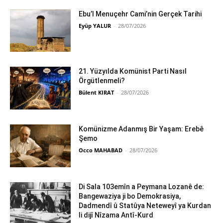
Ebu’l Menuçehr Cami’nin Gerçek Tarihi
Eyüp YALUR
-
28/07/2026
21. Yüzyılda Komünist Parti Nasıl
Örgütlenmeli?
Bülent KIRAT
-
28/07/2026
Komünizme Adanmış Bir Yaşam: Erebê
Şemo
Occo MAHABAD
-
28/07/2026
Di Sala 103emîn a Peymana Lozanê de:
Bangewaziya ji bo Demokrasiya,
Dadmendî û Statûya Neteweyî ya Kurdan
li dijî Nîzama Antî-Kurd