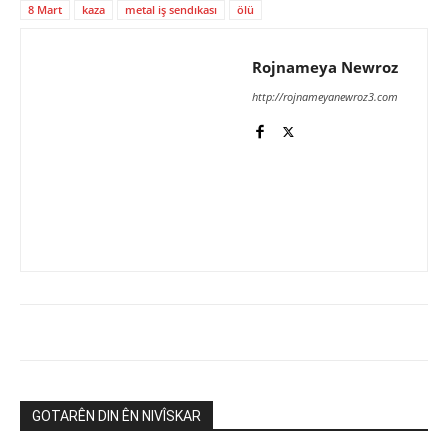
8 Mart
kaza
metal iş sendıkası
ölü
Rojnameya Newroz
http://rojnameyanewroz3.com
GOTARÊN DIN ÊN NIVÎSKAR