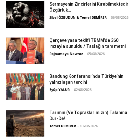
Sermayenin Zincirlerini Kırabilmektedir
Özgürlük…
Sibel ÖZBUDUN & Temel DEMİRER
-
06/08/2026
Çerçeve yasa teklifi TBMM’de 360
imzayla sunuldu / Taslağın tam metni
Rojnameya Newroz
-
05/08/2026
Bandung Konferansı’nda Türkiye’nin
yalnızlaşan tercihi
Eyüp YALUR
-
02/08/2026
Tarımın (Ve Topraklarımızın) Talanına
Dur-De!
Temel DEMİRER
-
01/08/2026