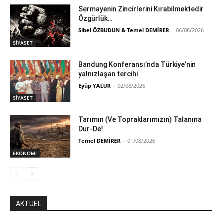
Sermayenin Zincirlerini Kırabilmektedir
Özgürlük…
Sibel ÖZBUDUN & Temel DEMİRER
-
06/08/2026
SİYASET
Bandung Konferansı’nda Türkiye’nin
yalnızlaşan tercihi
Eyüp YALUR
-
02/08/2026
SİYASET
Tarımın (Ve Topraklarımızın) Talanına
Dur-De!
Temel DEMİRER
-
01/08/2026
EKONOMİ
AKTÜEL