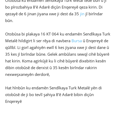
Otobûsa ku endamên Sendîkaya Turk Metal têde bûn û ji
bo pîrozbahiya 8’ê Adarê diçûn Enqereyê qeza kirin. Di
qezayê de 6 jinan jiyana xwe ji dest da 35
jin
jî birîndar
bûn.
Otobûsa bi plakaya 16 KT 064 ku endamên Sendîkaya Turk
Metalê hildigirt li ser rêya di navbera
Bursa
û Enqereyê de
qûlîbî. Li gorî agahiyên ewîl 6 kes jiyana xwe ji dest dane û
35 kes jî birîndar bûne. Gelek ambûlans sewqî cihê bûyerê
hat kirin. Koma agirkûjê ku li cihê bûyerê dixebitin kesên
dibin otobûsê de derxist û 35 kesên birîndar rakirin
nexweşxaneyên derdorê,
Hat hînbûn ku endamên Sendîkaya Turk Metalê yên di
otobûsê de ji bo tevlî şahiya 8’ê Adarê bibin diçûn
Enqereyê