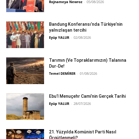
Rojnameya Newroz
-
05/08/2026
Bandung Konferansı’nda Türkiye’nin
yalnızlaşan tercihi
Eyüp YALUR
-
02/08/2026
Tarımın (Ve Topraklarımızın) Talanına
Dur-De!
Temel DEMİRER
-
01/08/2026
Ebu’l Menuçehr Cami’nin Gerçek Tarihi
Eyüp YALUR
-
28/07/2026
21. Yüzyılda Komünist Parti Nasıl
Örgütlenmeli?