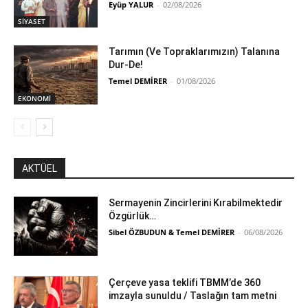
Eyüp YALUR
-
02/08/2026
SİYASET
Tarımın (Ve Topraklarımızın) Talanına
Dur-De!
Temel DEMİRER
-
01/08/2026
EKONOMİ
AKTÜEL
Sermayenin Zincirlerini Kırabilmektedir
Özgürlük…
Sibel ÖZBUDUN & Temel DEMİRER
-
06/08/2026
Çerçeve yasa teklifi TBMM’de 360
imzayla sunuldu / Taslağın tam metni