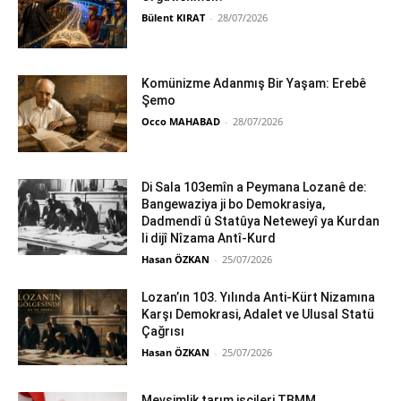
Bülent KIRAT
-
28/07/2026
Komünizme Adanmış Bir Yaşam: Erebê
Şemo
Occo MAHABAD
-
28/07/2026
Di Sala 103emîn a Peymana Lozanê de:
Bangewaziya ji bo Demokrasiya,
Dadmendî û Statûya Neteweyî ya Kurdan
li dijî Nîzama Antî-Kurd
Hasan ÖZKAN
-
25/07/2026
Lozan’ın 103. Yılında Anti-Kürt Nizamına
Karşı Demokrasi, Adalet ve Ulusal Statü
Çağrısı
Hasan ÖZKAN
-
25/07/2026
Mevsimlik tarım işçileri TBMM