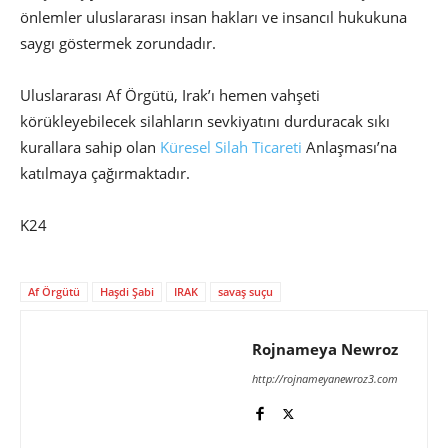
önlemler uluslararası insan hakları ve insancıl hukukuna
saygı göstermek zorundadır.
Uluslararası Af Örgütü, Irak’ı hemen vahşeti
körükleyebilecek silahların sevkiyatını durduracak sıkı
kurallara sahip olan
Küresel Silah Ticareti
Anlaşması’na
katılmaya çağırmaktadır.
K24
Af Örgütü
Haşdi Şabi
IRAK
savaş suçu
Rojnameya Newroz
http://rojnameyanewroz3.com