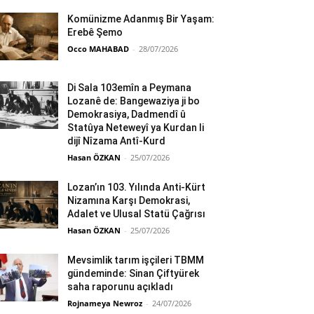
Komünizme Adanmış Bir Yaşam:
Erebê Şemo
Occo MAHABAD
-
28/07/2026
Di Sala 103emîn a Peymana
Lozanê de: Bangewaziya ji bo
Demokrasiya, Dadmendî û
Statûya Neteweyî ya Kurdan li
dijî Nîzama Antî-Kurd
Hasan ÖZKAN
-
25/07/2026
Lozan’ın 103. Yılında Anti-Kürt
Nizamına Karşı Demokrasi,
Adalet ve Ulusal Statü Çağrısı
Hasan ÖZKAN
-
25/07/2026
Mevsimlik tarım işçileri TBMM
gündeminde: Sinan Çiftyürek
saha raporunu açıkladı
Rojnameya Newroz
-
24/07/2026