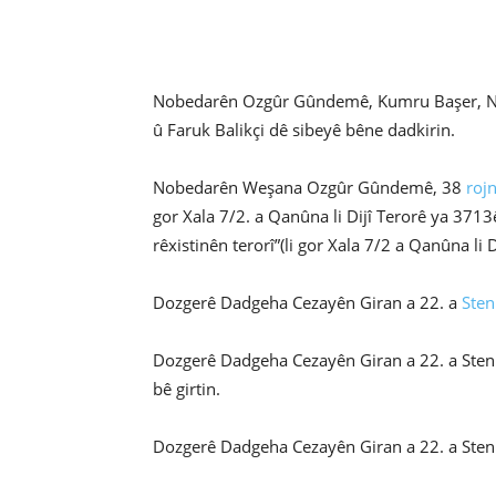
Nobedarên Ozgûr Gûndemê, Kumru Başer, Nec
û Faruk Balikçi dê sibeyê bêne dadkirin.
Nobedarên Weşana Ozgûr Gûndemê, 38
roj
gor Xala 7/2. a Qanûna li Dijî Terorê ya 3713
rêxistinên terorî”(li gor Xala 7/2 a Qanûna li
Dozgerê Dadgeha Cezayên Giran a 22. a
Sten
Dozgerê Dadgeha Cezayên Giran a 22. a Sten
bê girtin.
Dozgerê Dadgeha Cezayên Giran a 22. a Stenbo