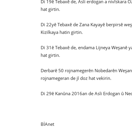
Di 19ê Tebaxê de, Asli erdogan a nivîskar
hat girtin.
Di 22yê Tebaxê de Zana Kayayê berpirsê we
Kizilkaya hatin girtin.
Di 31ê Tebaxê de, endama Lijneya Weşanê y
hat girtin.
Derbarê 50 rojnamegerên Nobedarên Weşanê 
rojnamegeran de jî doz hat vekirin.
Di 29ê Kanûna 2016an de Asli Erdogan û Nec
BİAnet