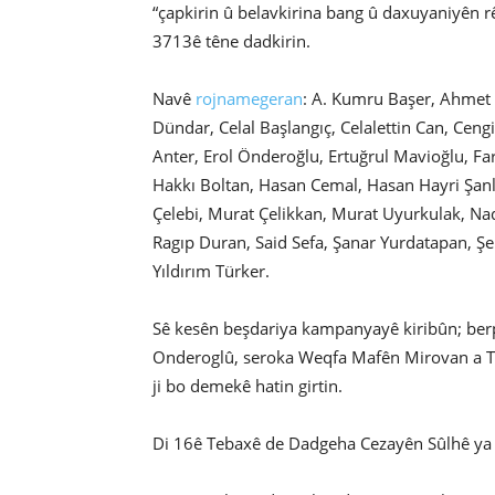
“çapkirin û belavkirina bang û daxuyaniyên rêx
3713ê têne dadkirin.
Navê
rojnamegeran
: A. Kumru Başer, Ahmet
Dündar, Celal Başlangıç, Celalettin Can, Cen
Anter, Erol Önderoğlu, Ertuğrul Mavioğlu, Fa
Hakkı Boltan, Hasan Cemal, Hasan Hayri Şanlı,
Çelebi, Murat Çelikkan, Murat Uyurkulak, Na
Ragıp Duran, Said Sefa, Şanar Yurdatapan, Şe
Yıldırım Türker.
Sê kesên beşdariya kampanyayê kiribûn; berp
Onderoglû, seroka Weqfa Mafên Mirovan a Ti
ji bo demekê hatin girtin.
Di 16ê Tebaxê de Dadgeha Cezayên Sûlhê ya 