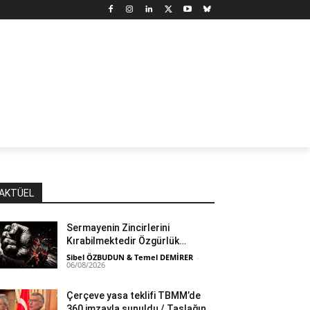
N
DÜNYA
MARX’TAN SEÇMELER
YAZARLAR
YAŞ
AKTÜEL
Sermayenin Zincirlerini
Kırabilmektedir Özgürlük…
Sibel ÖZBUDUN & Temel DEMİRER
-
06/08/2026
Çerçeve yasa teklifi TBMM’de
360 imzayla sunuldu / Taslağın