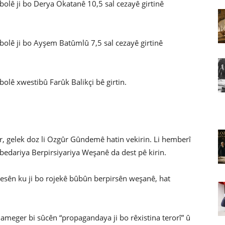
olê ji bo Derya Okatanê 10,5 sal cezayê girtinê
olê ji bo Ayşem Batûmlû 7,5 sal cezayê girtinê
lê xwestibû Farûk Balikçi bê girtin.
, gelek doz li Ozgûr Gûndemê hatin vekirin. Li hemberî
ariya Berpirsiyariya Weşanê da dest pê kirin.
esên ku ji bo rojekê bûbûn berpirsên weşanê, hat
ger bi sûcên “propagandaya ji bo rêxistina terorî” û