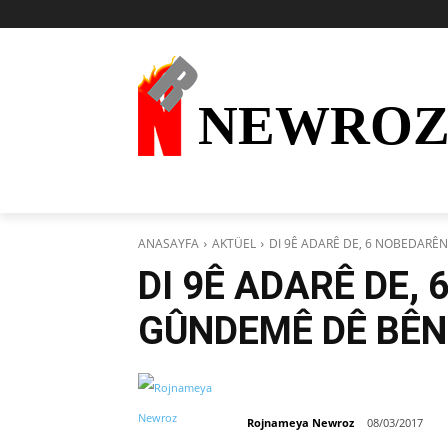
NEWRO
AKTÜEL
KURDÎ
HABER
KÜRDİ
ANASAYFA
AKTÜEL
DI 9Ê ADARÊ DE, 6 NOBEDARÊ
DI 9Ê ADARÊ DE,
GÛNDEMÊ DÊ BÊN
Rojnameya Newroz
08/03/2017