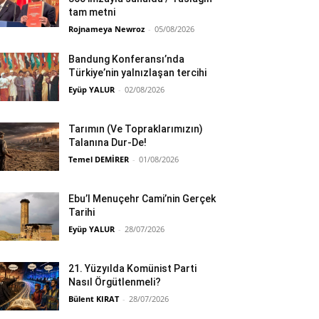
tam metni
Rojnameya Newroz
-
05/08/2026
Bandung Konferansı’nda
Türkiye’nin yalnızlaşan tercihi
Eyüp YALUR
-
02/08/2026
Tarımın (Ve Topraklarımızın)
Talanına Dur-De!
Temel DEMİRER
-
01/08/2026
Ebu’l Menuçehr Cami’nin Gerçek
Tarihi
Eyüp YALUR
-
28/07/2026
21. Yüzyılda Komünist Parti
Nasıl Örgütlenmeli?
Bülent KIRAT
-
28/07/2026