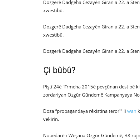
Dozgerê Dadgeha Cezayên Giran a 22. a Stenb
xwestibû.
Dozgerê Dadgeha Cezayên Giran a 22. a Stenb
xwestibû.
Dozgerê Dadgeha Cezayên Giran a 22. a Stenbo
Çi bûbû?
Piştî 24ê Tîrmeha 2015ê pevçûnan dest pê kir
zordariyan Ozgûr Gûndemê Kampanyaya Nobed
Doza ”propagandaya rêxistina terorî” li
wan
k
vekirin.
Nobedarên Weşana Ozgûr Gûndemê, 38 rojname