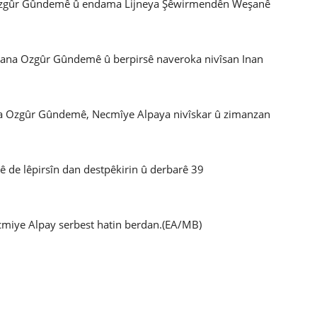
a Ozgûr Gûndemê û endama Lijneya Şêwirmendên Weşanê
şana Ozgûr Gûndemê û berpirsê naveroka nivîsan Inan
a Ozgûr Gûndemê, Necmîye Alpaya nivîskar û zimanzan
de lêpirsîn dan destpêkirin û derbarê 39
miye Alpay serbest hatin berdan.(EA/MB)