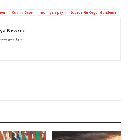
nter
Kumru Başer
necmıye alpay
Nobedarên Ozgûr Gûndemê
ya Newroz
meyanewroz3.com