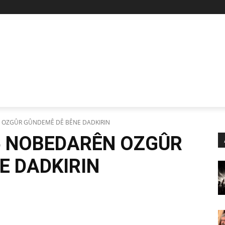
Z
STAN
SİYASET
İŞÇİ-EMEK
KÜLTÜR SANAT
KADI
N OZGÛR GÛNDEMÊ DÊ BÊNE DADKIRIN
 6 NOBEDARÊN OZGÛR
E DADKIRIN