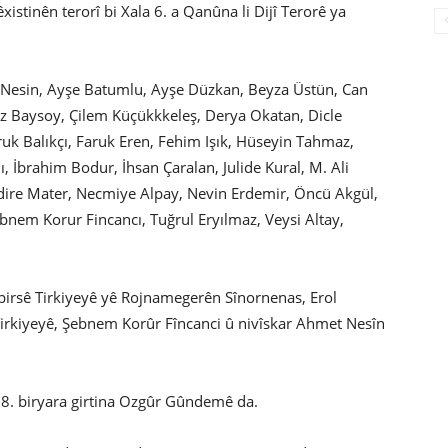
istinên terorî bi Xala 6. a Qanûna li Dijî Terorê ya
 Nesin, Ayşe Batumlu, Ayşe Düzkan, Beyza Üstün, Can
giz Baysoy, Çilem Küçükkkeleş, Derya Okatan, Dicle
ruk Balıkçı, Faruk Eren, Fehim Işık, Hüseyin Tahmaz,
 İbrahim Bodur, İhsan Çaralan, Julide Kural, M. Ali
dire Mater, Necmiye Alpay, Nevin Erdemir, Öncü Akgül,
bnem Korur Fincancı, Tuğrul Eryılmaz, Veysi Altay,
irsê Tirkiyeyê yê Rojnamegerên Sînornenas, Erol
rkiyeyê, Şebnem Korûr Fîncanci û nivîskar Ahmet Nesîn
8. biryara girtina Ozgûr Gûndemê da.