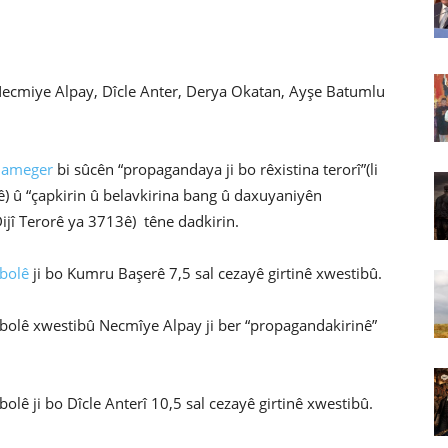
miye Alpay, Dîcle Anter, Derya Okatan, Ayşe Batumlu
nameger
bi sûcên “propagandaya ji bo rêxistina terorî”(li
ê) û “çapkirin û belavkirina bang û daxuyaniyên
 Dijî Terorê ya 3713ê) têne dadkirin.
bolê
ji bo Kumru Başerê 7,5 sal cezayê girtinê xwestibû.
bolê xwestibû Necmîye Alpay ji ber “propagandakirinê”
lê ji bo Dîcle Anterî 10,5 sal cezayê girtinê xwestibû.