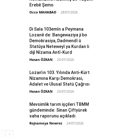
Erebê Şemo
Occo MAHABAD
-
28/07/2026
Di Sala 103emîn a Peymana
Lozanê de: Bangewaziya ji bo
Demokrasiya, Dadmendî û
Statûya Neteweyî ya Kurdan li
dijî Nîzama Antî-Kurd
Hasan ÖZKAN
-
25/07/2026
Lozan’ın 103. Yılında Anti-Kürt
Nizamına Karşı Demokrasi,
Adalet ve Ulusal Statü Çağrısı
Hasan ÖZKAN
-
25/07/2026
Mevsimlik tarım işçileri TBMM
gündeminde: Sinan Çiftyürek
saha raporunu açıkladı
Rojnameya Newroz
-
24/07/2026