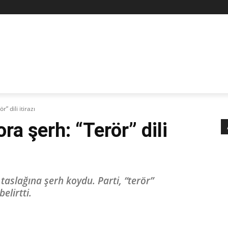
Z
STAN
SİYASET
İŞÇİ-EMEK
KÜLTÜR SANAT
KADI
” dili itirazı
ra şerh: “Terör” dili
aslağına şerh koydu. Parti, “terör”
elirtti.