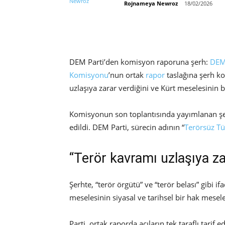
Rojnameya Newroz
18/02/2026
DEM Parti’den komisyon raporuna şerh:
DEM
Komisyonu
’nun ortak
rapor
taslağına şerh ko
uzlaşıya zarar verdiğini ve Kürt meselesinin
Komisyonun son toplantısında yayımlanan şer
edildi. DEM Parti, sürecin adının “
Terörsüz Tü
“Terör kavramı uzlaşıya za
Şerhte, “terör örgütü” ve “terör belası” gibi if
meselesinin siyasal ve tarihsel bir hak mesel
Parti, ortak raporda acıların tek taraflı tarif 