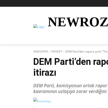
NEWRO
AKTÜEL
KURDÎ
HABER
KÜRDİ
ANASAYFA
SİYASET
DEM Parti’den rapora şerh: “Terör
DEM Parti’den rapo
itirazı
DEM Parti, komisyonun ortak rapor t
kavramının uzlaşıya zarar verdiğini b