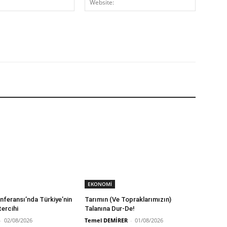
Posta:*
EKONOMİ
feransı’nda Türkiye’nin
Tarımın (Ve Topraklarımızın)
tercihi
Talanına Dur-De!
-
02/08/2026
Temel DEMİRER
-
01/08/2026