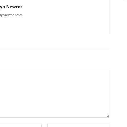
ya Newroz
meyanewroz3.com
E-
Website: