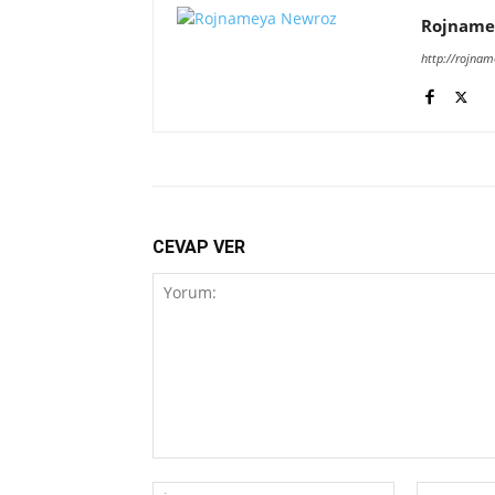
Rojname
http://rojna
CEVAP VER
Yorum:
İsim:*