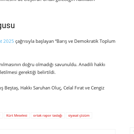
rgusu
t
2025
çağrısıyla başlayan “Barış ve Demokratik Toplum
 anılmasının doğru olmadığı savunuldu. Anadili hakkı
tilmesi gerektiği belirtildi.
ış Beştaş, Hakkı Saruhan Oluç, Celal Fırat ve Cengiz
r
Kürt Meselesi
ortak rapor taslağı
siyasal çözüm