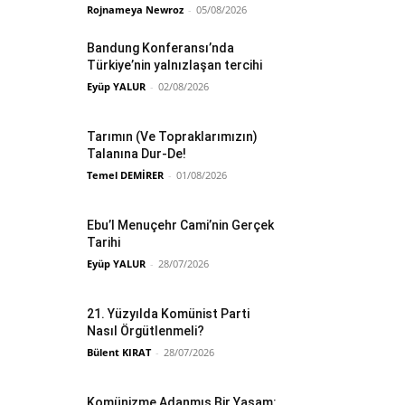
Rojnameya Newroz
-
05/08/2026
Bandung Konferansı’nda
Türkiye’nin yalnızlaşan tercihi
Eyüp YALUR
-
02/08/2026
Tarımın (Ve Topraklarımızın)
Talanına Dur-De!
Temel DEMİRER
-
01/08/2026
Ebu’l Menuçehr Cami’nin Gerçek
Tarihi
Eyüp YALUR
-
28/07/2026
21. Yüzyılda Komünist Parti
Nasıl Örgütlenmeli?
Bülent KIRAT
-
28/07/2026
Komünizme Adanmış Bir Yaşam: