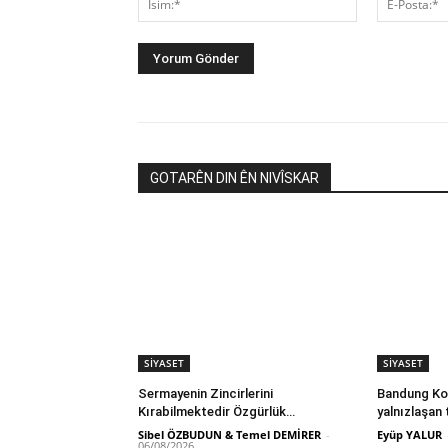
GOTARÊN DIN ÊN NIVÎSKAR
SİYASET
SİYASET
Sermayenin Zincirlerini
Bandung Kon
Kırabilmektedir Özgürlük…
yalnızlaşan 
Sibel ÖZBUDUN & Temel DEMİRER
-
Eyüp YALUR
06/08/2026