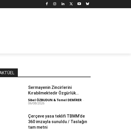
N
DÜNYA
MARX’TAN SEÇMELER
YAZARLAR
YAŞ
AKTÜEL
Sermayenin Zincirlerini
Kırabilmektedir Özgürlük…
Sibel ÖZBUDUN & Temel DEMİRER
-
06/08/2026
Çerçeve yasa teklifi TBMM’de
360 imzayla sunuldu / Taslağın
tam metni