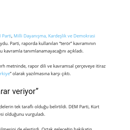
 Parti
,
Milli Dayanışma, Kardeşlik ve Demokrasi
ydu. Parti, raporda kullanılan “terör” kavramının
 bu kavramla tanımlanamayacağını açıkladı.
h metninde, rapor dili ve kavramsal çerçeveye itiraz
rkiye
” olarak yazılmasına karşı çıktı.
rar veriyor”
adelerin tek taraflı olduğu belirtildi. DEM Parti, Kürt
esi olduğunu vurguladı.
edilmesini de eleştirdi. Ortak geleceğin hakikatin