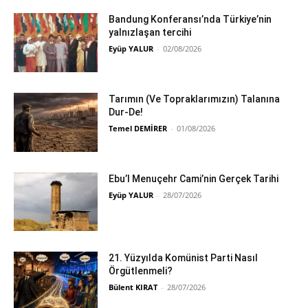
Bandung Konferansı’nda Türkiye’nin
yalnızlaşan tercihi
Eyüp YALUR
-
02/08/2026
Tarımın (Ve Topraklarımızın) Talanına
Dur-De!
Temel DEMİRER
-
01/08/2026
Ebu’l Menuçehr Cami’nin Gerçek Tarihi
Eyüp YALUR
-
28/07/2026
21. Yüzyılda Komünist Parti Nasıl
Örgütlenmeli?
Bülent KIRAT
-
28/07/2026