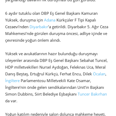
6 aydır tutuklu olan DBP Eş Genel Başkanı Kamuran
Yüksek, duruşma için
Adana
Kürkçüler F Tipi Kapalı
Cezaevi’nden
Diyarbakır
’a getirildi. Diyarbakır 5. Ağır Ceza
Mahkemesi’nde görülen duruşma öncesi, adliye içinde ve
çevresinde yoğun önlem alındı.
Yüksek ve avukatlarının hazır bulunduğu duruşmayı
izleyenler arasında DBP Eş Genel Başkanı Sebahat Tuncel,
HDP milletvekilleri Nursel Aydoğan, Feleknas Uca, Meral
Danış Beştaş, Ertuğrul Kürkçü, Ferhat Encu, Dilek
Öcalan
,
İngiltere
Parlamentosu Milletvekili Kate Osamar,
İngiltere’nin önde gelen sendikalarından Unit’in Başkanı
Simon Dubbins, Siirt Belediye Eşbaşkanı
Tuncer Bakırhan
da var.
Yoğun katılım nedeniyle salon dolunca mahkeme heyeti,