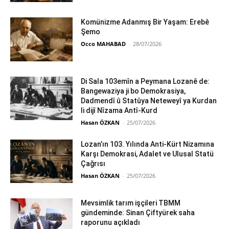
Komünizme Adanmış Bir Yaşam: Erebê
Şemo
Occo MAHABAD
-
28/07/2026
Di Sala 103emîn a Peymana Lozanê de:
Bangewaziya ji bo Demokrasiya,
Dadmendî û Statûya Neteweyî ya Kurdan
li dijî Nîzama Antî-Kurd
Hasan ÖZKAN
-
25/07/2026
Lozan’ın 103. Yılında Anti-Kürt Nizamına
Karşı Demokrasi, Adalet ve Ulusal Statü
Çağrısı
Hasan ÖZKAN
-
25/07/2026
Mevsimlik tarım işçileri TBMM
gündeminde: Sinan Çiftyürek saha
raporunu açıkladı