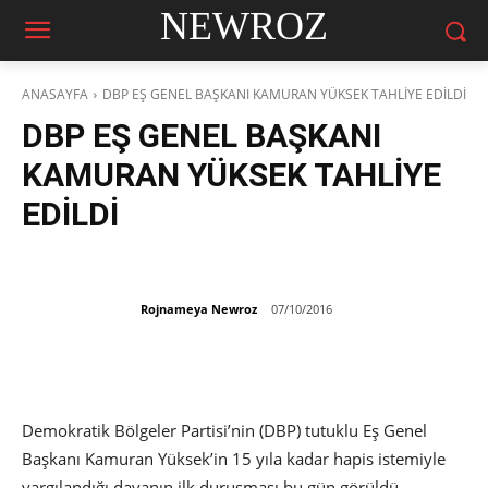
NEWROZ
ANASAYFA
DBP EŞ GENEL BAŞKANI KAMURAN YÜKSEK TAHLİYE EDİLDİ
DBP EŞ GENEL BAŞKANI
KAMURAN YÜKSEK TAHLİYE
EDİLDİ
Rojnameya Newroz
07/10/2016
Demokratik Bölgeler Partisi’nin (DBP) tutuklu Eş Genel
Başkanı Kamuran Yüksek’in 15 yıla kadar hapis istemiyle
yargılandığı davanın ilk duruşması bu gün görüldü.