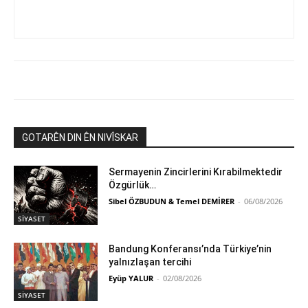
GOTARÊN DIN ÊN NIVÎSKAR
Sermayenin Zincirlerini Kırabilmektedir
Özgürlük…
Sibel ÖZBUDUN & Temel DEMİRER
-
06/08/2026
SİYASET
Bandung Konferansı’nda Türkiye’nin
yalnızlaşan tercihi
Eyüp YALUR
-
02/08/2026
SİYASET