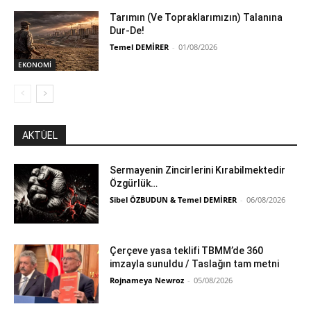
Tarımın (Ve Topraklarımızın) Talanına
Dur-De!
Temel DEMİRER
-
01/08/2026
EKONOMİ
AKTÜEL
Sermayenin Zincirlerini Kırabilmektedir
Özgürlük…
Sibel ÖZBUDUN & Temel DEMİRER
-
06/08/2026
Çerçeve yasa teklifi TBMM’de 360
imzayla sunuldu / Taslağın tam metni
Rojnameya Newroz
-
05/08/2026