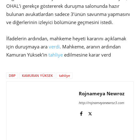
OHAL’i gerekçe göstererek duruşma salonunda hazır
bulunan avukatlardan sadece 3’ünün savunma yapmasını
ve diğerlerinin izleyici bölümüne geçmesini istedi.
İfadelerin ardından, mahkeme heyeti kararını açıklamak
için duruşmaya ara
verdi
. Mahkeme, aranın ardından
Kamuran Yüksek’in
tahliye
edilmesine karar verd
DBP
KAMURAN YÜKSEK
tahliye
Rojnameya Newroz
http://rojnameyanewroz3.com