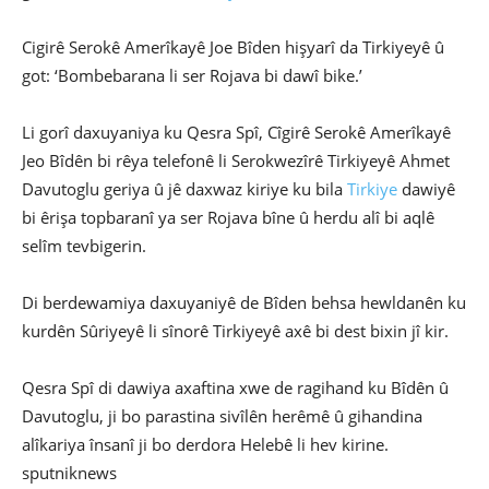
Cigirê Serokê Amerîkayê Joe Bîden hişyarî da Tirkiyeyê û
got: ‘Bombebarana li ser Rojava bi dawî bike.’
Li gorî daxuyaniya ku Qesra Spî, Cîgirê Serokê Amerîkayê
Jeo Bîdên bi rêya telefonê li Serokwezîrê Tirkiyeyê Ahmet
Davutoglu geriya û jê daxwaz kiriye ku bila
Tirkiye
dawiyê
bi êrişa topbaranî ya ser Rojava bîne û herdu alî bi aqlê
selîm tevbigerin.
Di berdewamiya daxuyaniyê de Bîden behsa hewldanên ku
kurdên Sûriyeyê li sînorê Tirkiyeyê axê bi dest bixin jî kir.
Qesra Spî di dawiya axaftina xwe de ragihand ku Bîdên û
Davutoglu, ji bo parastina sivîlên herêmê û gihandina
alîkariya însanî ji bo derdora Helebê li hev kirine.
sputniknews