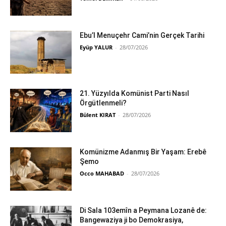
Ebu’l Menuçehr Cami’nin Gerçek Tarihi
Eyüp YALUR
-
28/07/2026
21. Yüzyılda Komünist Parti Nasıl
Örgütlenmeli?
Bülent KIRAT
-
28/07/2026
Komünizme Adanmış Bir Yaşam: Erebê
Şemo
Occo MAHABAD
-
28/07/2026
Di Sala 103emîn a Peymana Lozanê de:
Bangewaziya ji bo Demokrasiya,