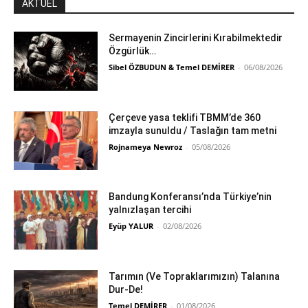
AKTÜEL
Sermayenin Zincirlerini Kırabilmektedir
Özgürlük…
Sibel ÖZBUDUN & Temel DEMİRER
-
06/08/2026
Çerçeve yasa teklifi TBMM’de 360
imzayla sunuldu / Taslağın tam metni
Rojnameya Newroz
-
05/08/2026
Bandung Konferansı’nda Türkiye’nin
yalnızlaşan tercihi
Eyüp YALUR
-
02/08/2026
Tarımın (Ve Topraklarımızın) Talanına
Dur-De!
Temel DEMİRER
-
01/08/2026