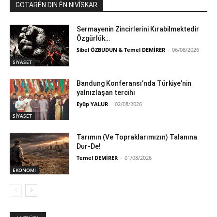
GOTARÊN DIN ÊN NIVÎSKAR
Sermayenin Zincirlerini Kırabilmektedir
Özgürlük…
Sibel ÖZBUDUN & Temel DEMİRER
-
06/08/2026
SİYASET
Bandung Konferansı’nda Türkiye’nin
yalnızlaşan tercihi
Eyüp YALUR
-
02/08/2026
SİYASET
Tarımın (Ve Topraklarımızın) Talanına
Dur-De!
Temel DEMİRER
-
01/08/2026
EKONOMİ