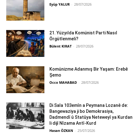
Eyüp YALUR
-
28/07/2026
21. Yüzyılda Komünist Parti Nasıl
Örgütlenmeli?
Bülent KIRAT
-
28/07/2026
Komünizme Adanmış Bir Yaşam: Erebê
Şemo
Occo MAHABAD
-
28/07/2026
Di Sala 103emîn a Peymana Lozanê de:
Bangewaziya ji bo Demokrasiya,
Dadmendî û Statûya Neteweyî ya Kurdan
li dijî Nîzama Antî-Kurd
Hasan ÖZKAN
-
25/07/2026