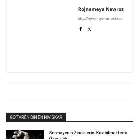
Rojnameya Newroz
http://rojnameyanewroz3.com
GOTARÊN DIN ÊN NIVÎSKAR
Sermayenin Zincirlerini Kırabilmektedir
Özgürlük…