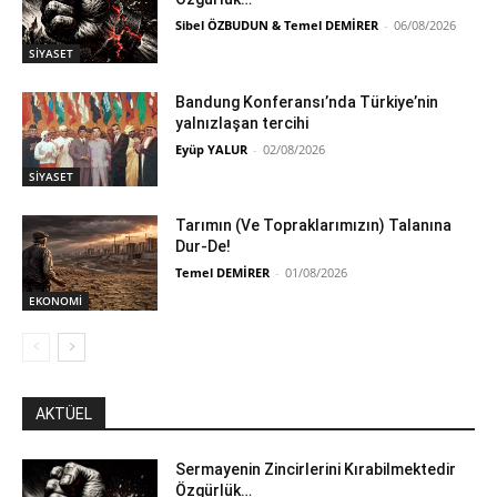
Sibel ÖZBUDUN & Temel DEMİRER
-
06/08/2026
SİYASET
Bandung Konferansı’nda Türkiye’nin
yalnızlaşan tercihi
Eyüp YALUR
-
02/08/2026
SİYASET
Tarımın (Ve Topraklarımızın) Talanına
Dur-De!
Temel DEMİRER
-
01/08/2026
EKONOMİ
AKTÜEL
Sermayenin Zincirlerini Kırabilmektedir
Özgürlük…