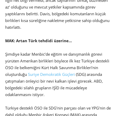
ilgili net bilgi vermedi, ancak sayılarının ‘birkaç düzineden
az’ olduğunu ve mevcut yetkiler kapsamında görev
yaptıklarını belirtti. Davis, bölgedeki komutanların küçük
birlikleri kısa süreliğine nakletme yetkisine sahip olduğunu
hatırlattı.
MAK: Artan Türk tehdidi üzerine…
Şimdiye kadar Menbic’de eğitim ve danışmanlık görevi
yürüten Amerikan birlikleri böylece ilk kez Türkiye destekli
ÖSO ile belkemiğini Kürt Halk Savunma Birlikleri’nin
oluşturduğu
Suriye Demokratik Güçleri
(SDG) arasında
çatışmaları önleyici bir nevi kalkan işlevi görecek. ABD,
bölgedeki silahlı grupların IŞİD ile mücadeleye
odaklanmasını istiyor.
Türkiye destekli ÖSO ile SDG’nin parçası olan ve YPG’nin de
dahil olduğu Menbic Askeri Konseyi (MAK) arasında