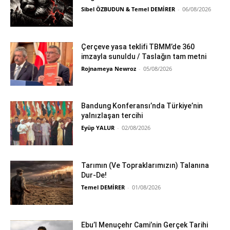
Sibel ÖZBUDUN & Temel DEMİRER
-
06/08/2026
Çerçeve yasa teklifi TBMM’de 360
imzayla sunuldu / Taslağın tam metni
Rojnameya Newroz
-
05/08/2026
Bandung Konferansı’nda Türkiye’nin
yalnızlaşan tercihi
Eyüp YALUR
-
02/08/2026
Tarımın (Ve Topraklarımızın) Talanına
Dur-De!
Temel DEMİRER
-
01/08/2026
Ebu’l Menuçehr Cami’nin Gerçek Tarihi