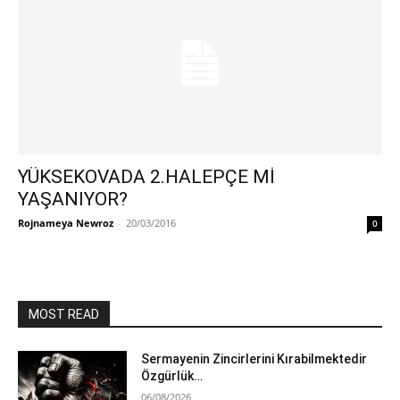
YÜKSEKOVADA 2.HALEPÇE Mİ
YAŞANIYOR?
Rojnameya Newroz
-
20/03/2016
0
MOST READ
Sermayenin Zincirlerini Kırabilmektedir
Özgürlük…
06/08/2026