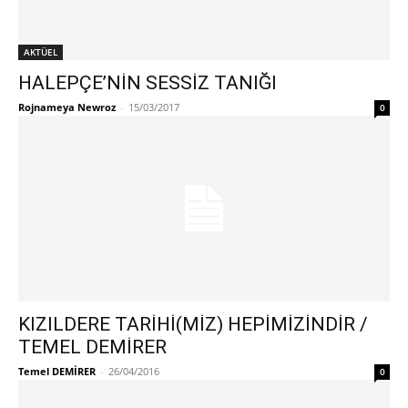
AKTÜEL
HALEPÇE’NİN SESSİZ TANIĞI
Rojnameya Newroz
-
15/03/2017
0
KIZILDERE TARİHİ(MİZ) HEPİMİZİNDİR /
TEMEL DEMİRER
Temel DEMİRER
-
26/04/2016
0