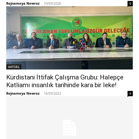
Rojnameya Newroz
-
10/03/2026
0
AKTÜEL
Kürdistani İttifak Çalışma Grubu: Halepçe
Katliamı insanlık tarihinde kara bir leke!
Rojnameya Newroz
-
16/03/2022
0