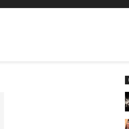
Z
STAN
SİYASET
İŞÇİ-EMEK
KÜLTÜR SANAT
KADI