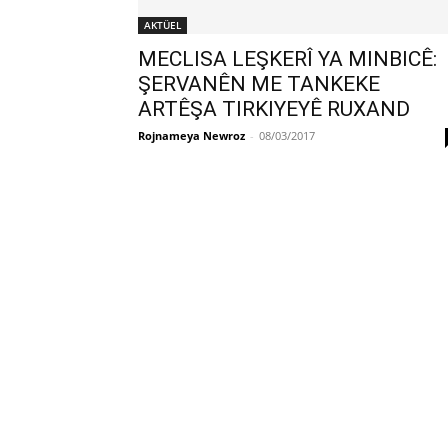
AKTÜEL
MECLISA LEŞKERÎ YA MINBICÊ:
ŞERVANÊN ME TANKEKE
ARTÊŞA TIRKIYEYÊ RUXAND
Rojnameya Newroz
-
08/03/2017