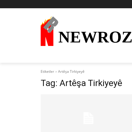
NEWRO
AKTÜEL
KURDÎ
HABER
KÜRDİ
Etiketler
Artêşa Tirkiyeyê
Tag:
Artêşa Tirkiyeyê