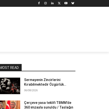
N
DÜNYA
MARX’TAN SEÇMELER
YAZARLAR
YAŞ
MOST READ
Sermayenin Zincirlerini
Kırabilmektedir Özgürlük…
06/08/2026
Çerçeve yasa teklifi TBMM’de
360 imzayla sunuldu / Taslağın