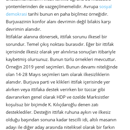
yöntemlerinden de vazgeçilmemelidir. Avrupa
sosyal
demokrasi
tarihi bunun en paha biçilmez örneğidir.
Burjuvazinin konfor alanı devrimin değil bilakis karşı
devrimin alanıdır.
İttifaklar alanına dönersek, ittifak sorunu ilkesel bir
sorundur. Temel çıkış noktası burasıdır. Eğer bir ittifak
içerisinde ilkesiz olarak yer alınılırsa sonuçları itibariyle
kaybetmiş olursunuz. Bunun türlü örnekleri mevcuttur.
Örneğin 2019 yerel seçimleri. Bunun devamı niteliğinde
olan 14-28 Mayıs seçimleri tam olarak ilkesizliklerin
alanıdır. Burjuva parti ve klikleri ittifak içerisinde yer
alırken veya ittifaka destek verirken bir tüccar gibi
davranırken genel olarak HDP ve özelde Marksistler
koşulsuz bir biçimde K. Kılıçdaroğlu denen zatı
desteklediler. Desteğin ittifak ruhuna aykırı ve ilkesiz
olduğu başından sonuna kadar tescilli idi, altılı masanın
adayı ile diğer aday arasında niteliksel olarak bir farkın