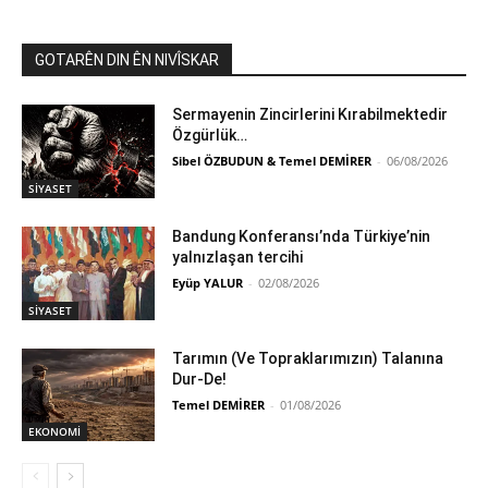
GOTARÊN DIN ÊN NIVÎSKAR
Sermayenin Zincirlerini Kırabilmektedir
Özgürlük…
Sibel ÖZBUDUN & Temel DEMİRER
-
06/08/2026
SİYASET
Bandung Konferansı’nda Türkiye’nin
yalnızlaşan tercihi
Eyüp YALUR
-
02/08/2026
SİYASET
Tarımın (Ve Topraklarımızın) Talanına
Dur-De!
Temel DEMİRER
-
01/08/2026
EKONOMİ