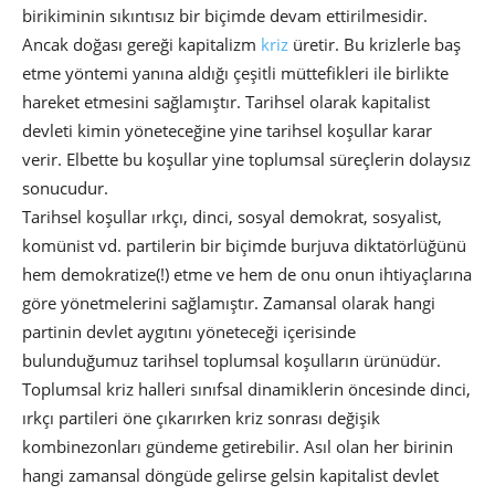
birikiminin sıkıntısız bir biçimde devam ettirilmesidir.
Ancak doğası gereği kapitalizm
kriz
üretir. Bu krizlerle baş
etme yöntemi yanına aldığı çeşitli müttefikleri ile birlikte
hareket etmesini sağlamıştır. Tarihsel olarak kapitalist
devleti kimin yöneteceğine yine tarihsel koşullar karar
verir. Elbette bu koşullar yine toplumsal süreçlerin dolaysız
sonucudur.
Tarihsel koşullar ırkçı, dinci, sosyal demokrat, sosyalist,
komünist vd. partilerin bir biçimde burjuva diktatörlüğünü
hem demokratize(!) etme ve hem de onu onun ihtiyaçlarına
göre yönetmelerini sağlamıştır. Zamansal olarak hangi
partinin devlet aygıtını yöneteceği içerisinde
bulunduğumuz tarihsel toplumsal koşulların ürünüdür.
Toplumsal kriz halleri sınıfsal dinamiklerin öncesinde dinci,
ırkçı partileri öne çıkarırken kriz sonrası değişik
kombinezonları gündeme getirebilir. Asıl olan her birinin
hangi zamansal döngüde gelirse gelsin kapitalist devlet