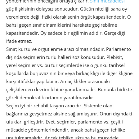
yöntemlerinin önceliğini ortaya çıkarır.
Sınıf mücadelesi
güç ilişkisinin dolaysız sonucudur. Gücün niteliği sana oy
verenlerde değil fiziki olarak senin örgüt kapasitendedir. O
bahsi geçen sınıf dinamiklerini harekete geçirebilme
kapasitendedir. Oy sadece bir eğilimin adıdır. Gerçekliği
ifade etmez.
Sınır; kürsü ve örgütlenme aracı olmasındadır. Parlamento
dışında seçimlerin türlü halleri söz konusudur. Plebisit,
yerel seçimler vs. bu tür seçimlerde ise o günkü tarihsel
koşullarda burjuvazinin bir veya birkaç kliği ile diğer kliğine
karşı ittifaklar yapılabilir. Amaç klikler arasındaki
çelişkilerden devrim lehine yararlanmadır. Bununla birlikte
göreli demokratik ortamın yaratılmasıdır.
Seçim iyi bir rehabilitasyon aracıdır. Sistemle olan
bağlarınızı gevşetmez aksine sağlamlaştırır. Onun dışındaki
ufukları grileştirir. Evet, seçimler, parlamento vs. çeşitli
mücadele yöntemlerindendir, ancak bahsi geçen tehlike
unutulmamalıdır. Ancak tehlike uğruna bu mücadele