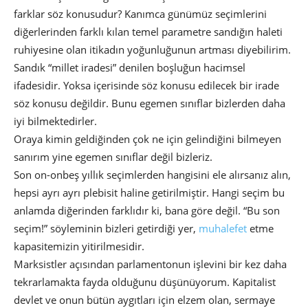
farklar söz konusudur? Kanımca günümüz seçimlerini
diğerlerinden farklı kılan temel parametre sandığın haleti
ruhiyesine olan itikadın yoğunluğunun artması diyebilirim.
Sandık “millet iradesi” denilen boşluğun hacimsel
ifadesidir. Yoksa içerisinde söz konusu edilecek bir irade
söz konusu değildir. Bunu egemen sınıflar bizlerden daha
iyi bilmektedirler.
Oraya kimin geldiğinden çok ne için gelindiğini bilmeyen
sanırım yine egemen sınıflar değil bizleriz.
Son on-onbeş yıllık seçimlerden hangisini ele alırsanız alın,
hepsi ayrı ayrı plebisit haline getirilmiştir. Hangi seçim bu
anlamda diğerinden farklıdır ki, bana göre değil. “Bu son
seçim!” söyleminin bizleri getirdiği yer,
muhalefet
etme
kapasitemizin yitirilmesidir.
Marksistler açısından parlamentonun işlevini bir kez daha
tekrarlamakta fayda olduğunu düşünüyorum. Kapitalist
devlet ve onun bütün aygıtları için elzem olan, sermaye