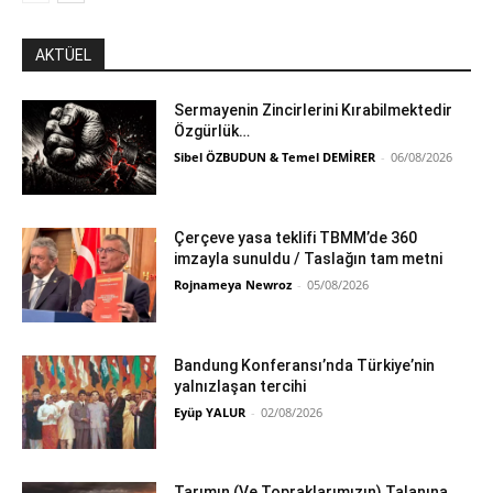
AKTÜEL
Sermayenin Zincirlerini Kırabilmektedir
Özgürlük…
Sibel ÖZBUDUN & Temel DEMİRER
-
06/08/2026
Çerçeve yasa teklifi TBMM’de 360
imzayla sunuldu / Taslağın tam metni
Rojnameya Newroz
-
05/08/2026
Bandung Konferansı’nda Türkiye’nin
yalnızlaşan tercihi
Eyüp YALUR
-
02/08/2026
Tarımın (Ve Topraklarımızın) Talanına