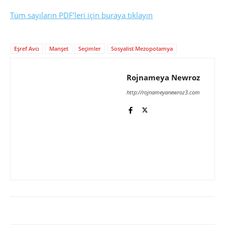
Tüm sayıların PDF’leri için buraya tıklayın
Eşref Avcı
Manşet
Seçimler
Sosyalist Mezopotamya
Rojnameya Newroz
http://rojnameyanewroz3.com