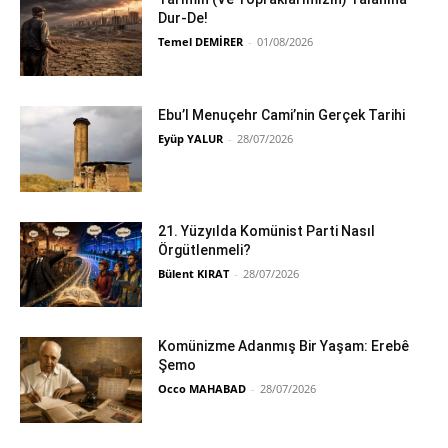
Dur-De!
Temel DEMİRER
-
01/08/2026
Ebu’l Menuçehr Cami’nin Gerçek Tarihi
Eyüp YALUR
-
28/07/2026
21. Yüzyılda Komünist Parti Nasıl
Örgütlenmeli?
Bülent KIRAT
-
28/07/2026
Komünizme Adanmış Bir Yaşam: Erebê
Şemo
Occo MAHABAD
-
28/07/2026