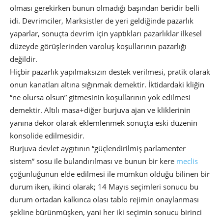
olması gerekirken bunun olmadığı başından beridir belli
idi. Devrimciler, Marksistler de yeri geldiğinde pazarlık
yaparlar, sonuçta devrim için yaptıkları pazarlıklar ilkesel
düzeyde görüşlerinden varoluş koşullarının pazarlığı
değildir.
Hiçbir pazarlık yapılmaksızın destek verilmesi, pratik olarak
onun kanatları altına sığınmak demektir. İktidardaki kliğin
“ne olursa olsun” gitmesinin koşullarının yok edilmesi
demektir. Altılı masa+diğer burjuva ajan ve kliklerinin
yanına dekor olarak eklemlenmek sonuçta eski düzenin
konsolide edilmesidir.
Burjuva devlet aygıtının “güçlendirilmiş parlamenter
sistem” sosu ile bulandırılması ve bunun bir kere
meclis
çoğunluğunun elde edilmesi ile mümkün olduğu bilinen bir
durum iken, ikinci olarak; 14 Mayıs seçimleri sonucu bu
durum ortadan kalkınca olası tablo rejimin onaylanması
şekline bürünmüşken, yani her iki seçimin sonucu birinci