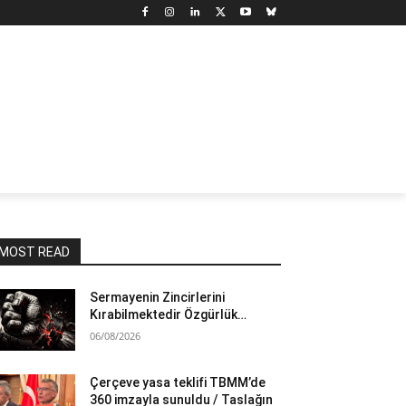
N
DÜNYA
MARX’TAN SEÇMELER
YAZARLAR
YAŞ
MOST READ
Sermayenin Zincirlerini
Kırabilmektedir Özgürlük…
06/08/2026
Çerçeve yasa teklifi TBMM’de
360 imzayla sunuldu / Taslağın