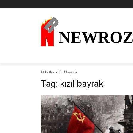
NEWRO
AKTÜEL
KURDÎ
HABER
KÜRDİ
Etiketler
Kızıl bayrak
Tag:
kızıl bayrak