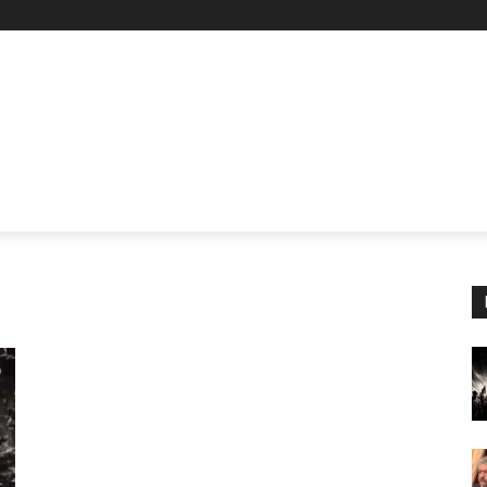
Z
STAN
SİYASET
İŞÇİ-EMEK
KÜLTÜR SANAT
KADI