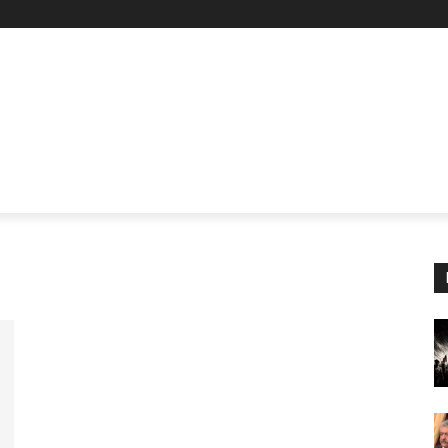
Z
STAN
SİYASET
İŞÇİ-EMEK
KÜLTÜR SANAT
KADI