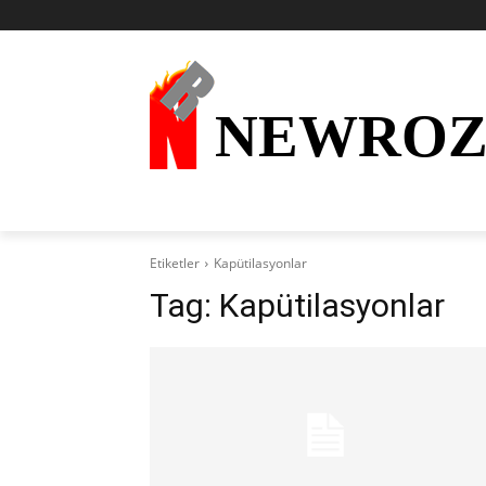
NEWRO
AKTÜEL
KURDÎ
HABER
KÜRDİ
Etiketler
Kapütilasyonlar
Tag:
Kapütilasyonlar