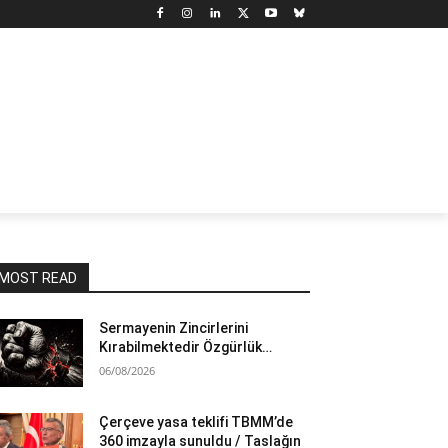
N
DÜNYA
MARX’TAN SEÇMELER
YAZARLAR
YAŞ
MOST READ
Sermayenin Zincirlerini
Kırabilmektedir Özgürlük…
06/08/2026
Çerçeve yasa teklifi TBMM’de
360 imzayla sunuldu / Taslağın