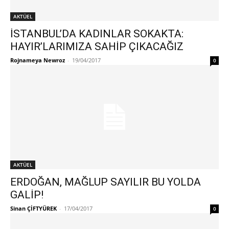
AKTÜEL
İSTANBUL’DA KADINLAR SOKAKTA:
HAYIR’LARIMIZA SAHİP ÇIKACAĞIZ
Rojnameya Newroz
-
19/04/2017
0
AKTÜEL
ERDOĞAN, MAĞLUP SAYILIR BU YOLDA
GALİP!
Sinan ÇİFTYÜREK
-
17/04/2017
0