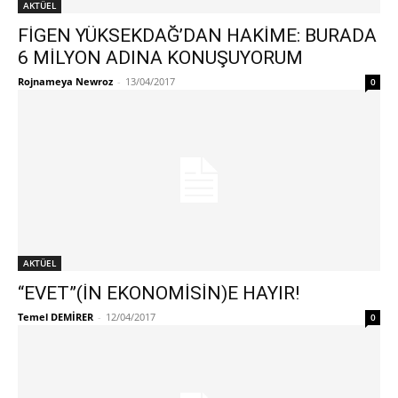
AKTÜEL
FİGEN YÜKSEKDAĞ’DAN HAKİME: BURADA
6 MİLYON ADINA KONUŞUYORUM
Rojnameya Newroz
-
13/04/2017
0
AKTÜEL
“EVET”(İN EKONOMİSİN)E HAYIR!
Temel DEMİRER
-
12/04/2017
0