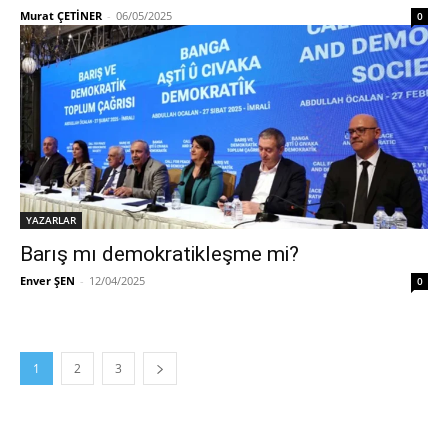
Murat ÇETİNER
-
06/05/2025
0
YAZARLAR
Barış mı demokratikleşme mi?
Enver ŞEN
-
12/04/2025
0
1
2
3