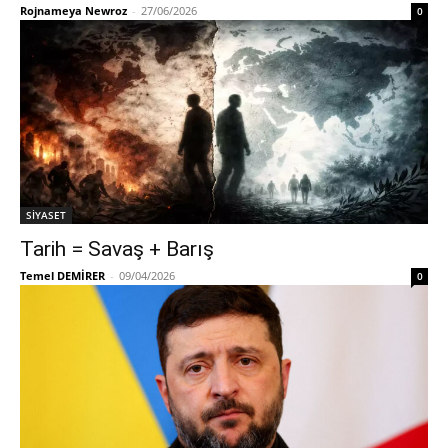
Rojnameya Newroz
-
27/06/2026
0
SİYASET
Tarih = Savaş + Barış
Temel DEMİRER
-
09/04/2026
0