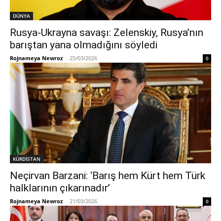
DÜNYA
Rusya-Ukrayna savaşı: Zelenskiy, Rusya’nın
barıştan yana olmadığını söyledi
Rojnameya Newroz
-
25/03/2026
0
KÜRDİSTAN
Neçirvan Barzani: ‘Barış hem Kürt hem Türk
halklarının çıkarınadır’
Rojnameya Newroz
-
21/03/2026
0