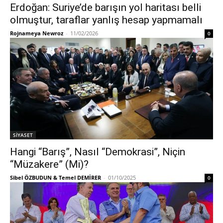
Erdoğan: Suriye’de barışın yol haritası belli
olmuştur, taraflar yanlış hesap yapmamalı
Rojnameya Newroz
-
11/02/2026
0
SİYASET
Hangi “Barış”, Nasıl “Demokrasi”, Niçin
“Müzakere” (Mi)?
Sibel ÖZBUDUN & Temel DEMİRER
-
01/10/2025
0