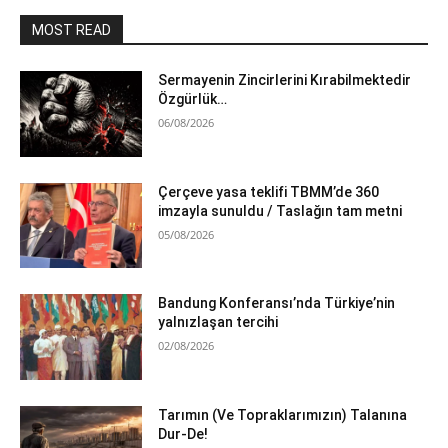
MOST READ
Sermayenin Zincirlerini Kırabilmektedir
Özgürlük…
06/08/2026
Çerçeve yasa teklifi TBMM’de 360
imzayla sunuldu / Taslağın tam metni
05/08/2026
Bandung Konferansı’nda Türkiye’nin
yalnızlaşan tercihi
02/08/2026
Tarımın (Ve Topraklarımızın) Talanına
Dur-De!