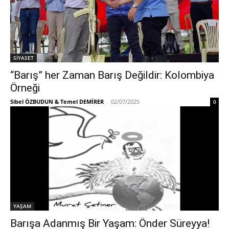
SİYASET
“Barış” her Zaman Barış Değildir: Kolombiya
Örneği
Sibel ÖZBUDUN & Temel DEMİRER
-
02/07/2025
0
YAŞAM
Barışa Adanmış Bir Yaşam: Önder Süreyya!